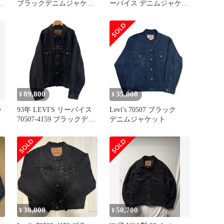
ッ
ブラックデニムジャケッ
ーバイス デニムジャケッ
ト XXL
ト ブラック 90's
89,800
35,000
¥
¥
ャ
93年 LEVI'S リーバイス
Levi's 70507 ブラック
70507-4159 ブラックデニ
デニムジャケット
ムジャケット Gジャン L
サイズ メンズ ヴィンテ
ージ
30,000
50,700
¥
¥