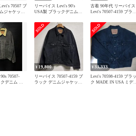
evi's 70507 ブ
リーバイス Levi's 90's
古着 90年代 リーバイス
ムジャケット
USA製 ブラックデニムジ
Levi's 70507-4159 ブラ
ャケット 70507-4159 ジャ
ク デニムジャケット G
ケット ブラック XLサイ
ャン USA製 メンズM相
ズ 201MT-5910 VB
ヴィンテージ/evb035165
19,800
33,333
¥
¥
s 70507-
リーバイス 70507-4159 ブ
Levi's 70598-4159 ブラ
ラックデニム ウ
ラック デニムジャケット
ク MADE IN USA ミデ
ラッカー ジャ
90年代
アム
デュロイ L