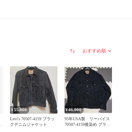
並び替え
55,000
46,000
¥
¥
Levi's 70507-4159 ブラッ
95年USA製 リーバイス
ト
クデニムジャケット
70507-4159後染め ブラッ
クデニムジャケット