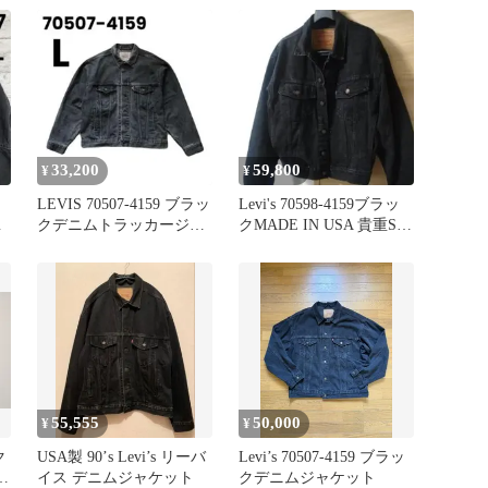
33,200
59,800
¥
¥
LEVIS 70507-4159 ブラッ
Levi's 70598-4159ブラッ
ニ
クデニムトラッカージャ
クMADE IN USA 貴重Sサ
ケット 十倍直昭
イズ！
55,555
50,000
¥
¥
ク
USA製 90’s Levi’s リーバ
Levi’s 70507-4159 ブラッ
製
イス デニムジャケット
クデニムジャケット