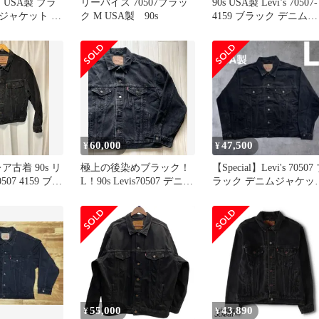
507 USA製 ブラ
リーバイス 70507ブラッ
90s USA製 Levi’s 70507-
ジャケット 後
ク M USA製 90s
4159 ブラック デニムジ
ャケット
60,000
47,500
¥
¥
ア古着 90s リ
極上の後染めブラック！
【Special】Levi's 70507
07 4159 ブラ
L！90s Levis70507 デニム
ラック デニムジャケッ
ム
ジャケット USA
USA製
55,000
43,890
¥
¥