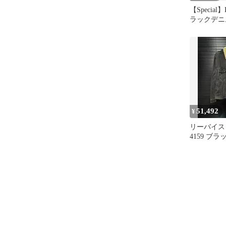
【Special】L
ラックデニ
USA製
51,492
¥
リーバイス 90
4159 ブ
ォーク ト
ケット コー