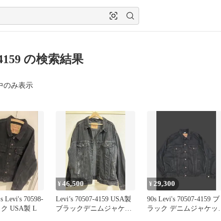
7 4159 の検索結果
中のみ表示
46,500
29,300
¥
¥
Levi's 70598-
Levi’s 70507-4159 USA製
90s Levi's 70507-4159 ブ
ック USA製 L
ブラックデニムジャケッ
ラック デニムジャケッ
ト XL
ミント