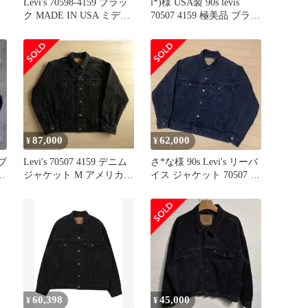
Levi's 70598-4159 ブラッ
l*)様 USA製 90s levis
ク MADE IN USA ミディ
70507 4159 極美品 ブラッ
アム
ク
87,000
62,000
¥
¥
 ブ
Levi's 70507 4159 デニム
さ*な様 90s Levi's リーバ
ト
ジャケット M アメリカ製
イス ジャケット 70507 ブ
USA製
ラック U
60,398
45,000
¥
¥