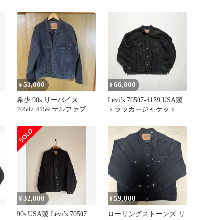
53,000
66,000
¥
¥
希少 90s リーバイス
Levi’s 70507-4159 USA製
デニ
70507 4159 サルファブラ
トラッカージャケット
ック Lウルグアイ製
XL
32,000
59,000
¥
¥
90s USA製 Levi’s 70507
ローリングストーンズ リ