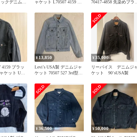
ブラックデニムジ
ャケット L70507 4159 90s
70417-4858 先染めブラ
USA
クデニム
13,850
35,000
¥
¥
507 4159 ブラッ
Levi’s USA製 デニムジャ
リーバイス デニムジ
ャケット USA
ケット 70507 527 3rd型
ケット 90‘sUSA製
38前後
36,500
50,000
¥
¥