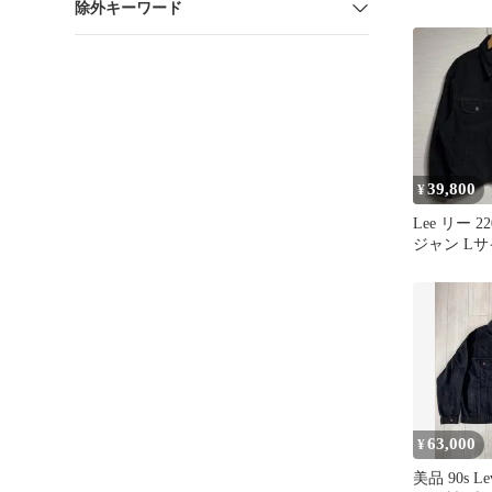
除外キーワード
USA製
39,800
¥
Lee リー 2
ジャン Lサ
アメリカ製
63,000
¥
美品 90s Lev