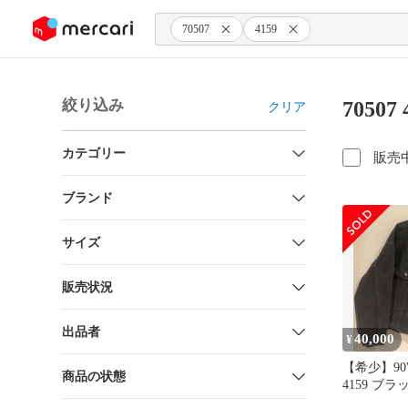
ンツにスキップ
70507
4159
絞り込み
7050
クリア
カテゴリー
販売
ブランド
サイズ
販売状況
出品者
40,000
¥
【希少】90's 
商品の状態
4159 ブラ