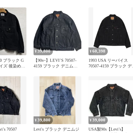
XL
リーバイス
39,800
60,398
¥
¥
20 ブラック G
【90s~】LEVI’S 70507-
1993 USA リーバイス
イズ 後染め
4159 ブラック デニムジ
70507-4159 ブラック 
ャケット ウルグアイ製
ム ジャケット ヴィンテ
リーバイス
ージ アメリカ製
2000000011691
39,800
39,000
¥
¥
i’s 70507
Levi's ブラック デニムジ
USA製90s【Levi’s】