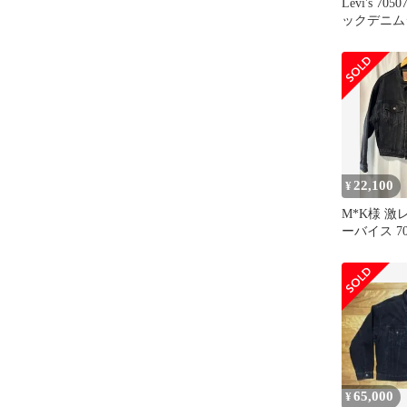
Levi's 70
ックデニム
染め
22,100
¥
M*K様 激レ
ーバイス 705
ック デニ
65,000
¥