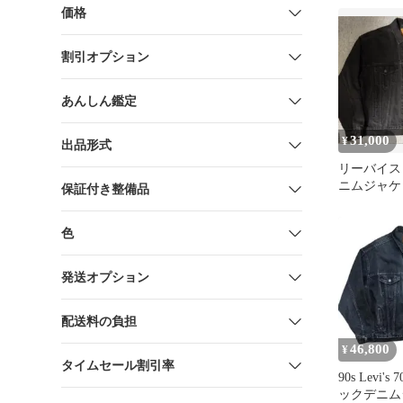
価格
割引オプション
あんしん鑑定
31,000
¥
出品形式
リーバイス 70
ニムジャケ
保証付き整備品
ブラック L
色
発送オプション
配送料の負担
46,800
¥
タイムセール割引率
90s Levi's
ックデニム