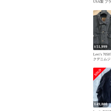
USA製 
ャケット
51,999
¥
Levi’s 70
クデニムジ
製 XL
49,800
¥