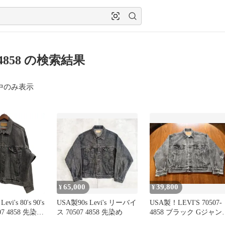
7 4858 の検索結果
中のみ表示
65,000
39,800
¥
¥
i's 80's 90's
USA製90s Levi's リーバイ
USA製！LEVI'S 70507-
07 4858 先染め
ス 70507 4858 先染め
4858 ブラック Gジャ
27刻印 ジャケ
ジャケット