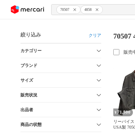
ンツにスキップ
70507
4858
絞り込み
7050
クリア
カテゴリー
販売
ブランド
サイズ
販売状況
出品者
71,500
¥
リーバイス Lev
商品の状態
USA製 705
ブラック 5