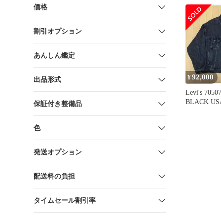
ット ブラッ
価格
201MT-637
割引オプション
あんしん鑑定
92,000
¥
出品形式
Levi's 705
BLACK US
保証付き整備品
色
発送オプション
配送料の負担
タイムセール割引率