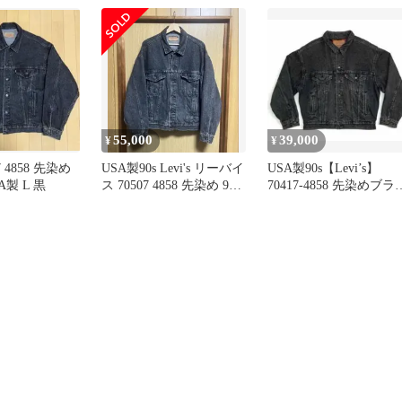
ク XLサイズ
0 VB
55,000
39,000
¥
¥
07 4858 先染め
USA製90s Levi's リーバイ
USA製90s【Levi’s】
A製 L 黒
ス 70507 4858 先染め 90
70417-4858 先染めブラ
年
クデニム