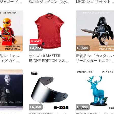
ンジャゴー ドラ
Switch ジョイコン（Joy-
LEGO レゴ 4台セット 
ストのみ
Con)
ラゴンメカスーツ
20%OFF
4,224
1,500
¥
¥
規品 レゴ カス
サイズ：0 MASTER
正規品 レゴ カスタム 
ィグ カイ オ
BUNNY EDITION マスタ
リーポッター ミニフィ
み立て式鞘付
ーバニーエディション モ
ゴースト 幽霊 剣
ックネック半袖Tシャツ
レッド系 [240101718336]
ゴルフウェア レディース
ストスト
6,350
1,990
¥
¥