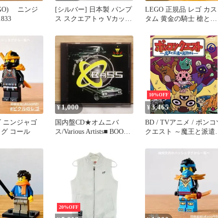
GO) ニンジ
[シルバー] 日本製 パンプ
LEGO 正規品 レゴ カス
833
ス スクエアトゥ Vカット
タム 黄金の騎士 槍と盾
フラットシューズ ローヒ
ミニフィグ
ール ぺたんこ 痛くない
柔らかい ふわふわ メッ
シュ 長時間 疲れない 歩
きやすい 軽量 仕事用 通
勤 防水 レインパンプス
シルバー k45-371833
10%OFF
1,000
3,465
¥
¥
ゴ ニンジャゴ
国内盤CD★オムニバ
BD / TVアニメ / ポン
ィグ コール
ス/Various Artists■ BOOM
クエスト ～魔王と派遣
BOOM RAGGA BASS!
魔物たち～ 6(Blu-ray)
【YBSS3002/49447183302
01】Y72846
20%OFF