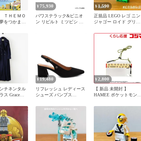
75,930
1,590
¥
¥
 ＴＨＥＭＯ
パワステラック&ピニオ
正規品 LEGO レゴ ニン
夢をつかまネ
ン リビルト ミツビシ フ
ジャゴー ロイド グリー
1595
ァイター FK62FZ
ン ニンジャ 忍者 武
MK471833 リビルド
器 剣
19,480
2,800
¥
¥
ンチネンタル
リフレッシュ レディース
【 新品 未開封 】
ス Grace
シューズ パンプス
HAMEE ポケットモン
ウールカシミヤメル
Womenslingback Pointy
ター/ポケモン DIVAID 
ルロングコート
Toe Pumps Refresh 171833
リアサコッシュ ピカチ
ー ┃秋冬
Black ブラック
ウ 681-971833 未使用 送
18331】
料無料