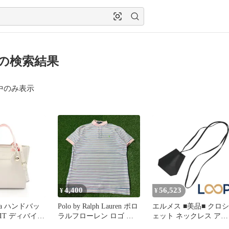
3 の検索結果
中のみ表示
4,400
56,523
¥
¥
la ハンドバッ
Polo by Ralph Lauren ポロ
エルメス ■美品■ クロシ
E IT ディバイデ
ラルフローレン ロゴ 半
ェット ネックレス アク
Y
袖 ボーダー ポロシャツ
セサリー ボックスカー