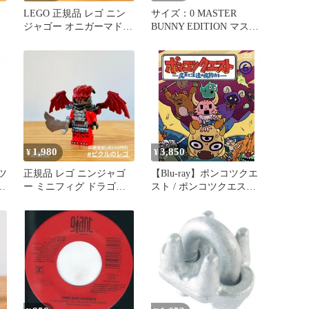
LEGO 正規品 レゴ ニン
サイズ：0 MASTER
ジャゴー オニガーマドン
BUNNY EDITION マスタ
鬼ガーマドン
ーバニーエディション ス
カート 総柄 ホワイト系
[240101718330] ゴルフウ
ェア レディース ストス
ト
1,980
3,850
¥
¥
コツ
正規品 レゴ ニンジャゴ
【Blu-ray】ポンコツクエ
の
ー ミニフィグ ドラゴニ
スト / ポンコツクエス
ア戦士
ト〜魔王と派遣の魔物た
ち〜(6)(Blu-ray Disc)
(VPXV-71833)