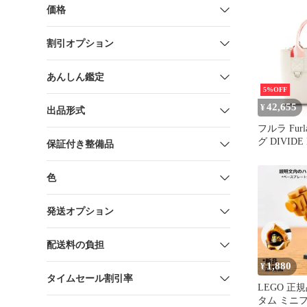
WB02038BX
価格
ザー ショ
レディース
割引オプション
あんしん鑑定
5%OFF
42,655
¥
出品形式
フルラ Fur
グ DIVIDE
保証付き整備品
バイデッド 
WB02068BX
色
ザー ショ
レディース
発送オプション
配送料の負担
1,880
¥
タイムセール割引率
LEGO 正
タム ミニ