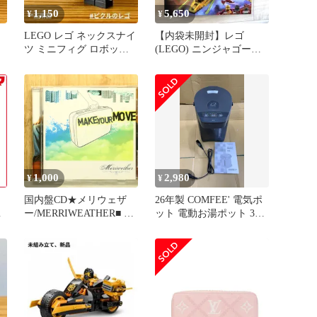
1,150
5,650
¥
¥
LEGO レゴ ネックスナイ
【内袋未開封】レゴ
ツ ミニフィグ ロボット
(LEGO) ニンジャゴー
シェフ・エクレア
71833
1,000
2,980
¥
¥
国内盤CD★メリウェザ
26年製 COMFEE' 電気ポ
ス
ー/MERRIWEATHER■ メ
ット 電動お湯ポット 3L
ク
イク・ユア・ムーヴ
インディゴグレー-
ュ
【FABC10/4935228051090
-530891 6936718339870
】T71833