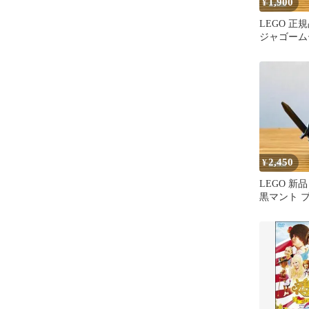
1,900
¥
LEGO 正
ジャゴーム
ィグ ジェ
2,450
¥
LEGO 新
黒マント 
コン ナイ