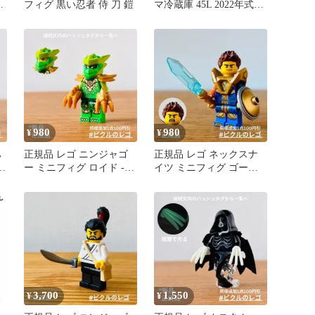
ド
フィグ 黒い忍者 侍 刀 鎧
マ冷蔵庫 45L 2022年式
2606171833
980
980
¥
¥
ハ
正規品 レゴ ニンジャゴ
正規品 レゴ ネックスナ
グ
ー ミニフィグ ロイド -
イツ ミニフィグ ゴール
ドラゴンズ・ライジング
ドアーマー
3,700
1,550
¥
¥