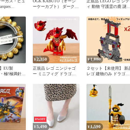
マーカス・ヒュ
OGK KABUTO（オージ
正規品 LEGO レゴ シテ
ques
ーケーカブト） ダークシ
ィ 動物 守護霊の鹿 謎
teran
ルバーミラー CM-2-Pミ
鹿
02/0602517099
ラーシールド ダークシル
3
バーミラー CM-2-Pミラ
ーシールドダークシルバ
ーミラー (2571833)
2,350
1,880
¥
¥
】EU製
正規品 レゴ ニンジャゴ
２セット【未使用】 新
N・極!極満針ル
ー ミニフィグ ドラゴ
レゴ 建物のみ ドラゴニ
ツ★ブレスレ
ン・カイ 翼付き
アンのストームビレッ
ーストーン 天
タワー
お守り プレゼ
ト 9.9-
718335
8%OFF
5,490
1,590
¥
¥