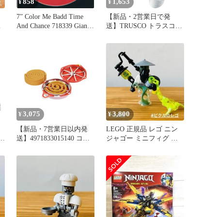
858
1,653
¥
¥
7” Color Me Badd Time
【新品・2営業日で発
金
And Chance 718339 Giant
送】TRUSCO トラスコ中
Records /00080
山 TWCF06TRUSCO 鍛造
ワイヤクリップ 6mm メ
ッキ4971833
3,075
3,800
¥
¥
【新品・7営業日以内発
LEGO 正規品 レゴ ニン
送】4971833015140 コダ
ジャゴー ミニフィグ ヤ
ェ
マ 獣よけ線香携帯防虫器
ン先生 武器 2016年
セット ケモノ10マキセッ
ウ
ト 児玉商会 児玉兄弟商
会 パワー森林香 kodama
富士錦 お試しエントリー
モデル【沖縄離島販売不
可】