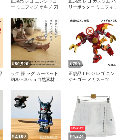
正規品 レゴ ニンジャゴ
正規品 レゴ カスタム ハ
の
ー ミニフィグ オキノ 刀
リーポッター ミニフィグ
ゴースト 幽霊 蓄光爪
80,520
790
¥
¥
品
ラグ 籐 ラグ カーペット
正規品 LEGO レゴ ニン
約200×300cm 自然素材 ひ
ジャゴー メカスーツ
ジ
んやり インドネシア産
71851
むしろ ジャワ 籐
4956642718338
20%OFF
2,100
4,224
¥
¥