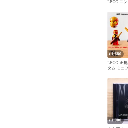
LEGO ニ
ゴン・ビー
1,680
¥
LEGO 正
タム ミニフ
リジナル組
き
1,000
¥