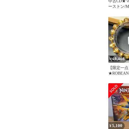
中古CD★
ーストン/Mar
Houston■ Ve
【B0007925
661】Y7183
49,408
¥
【限定一点
★ROBEA
チルクォー
ット パワ
然石 金運 
ント プレゼン
10.3mm K0
5,100
¥