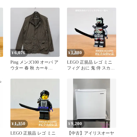
ゴ
リジナル組み立て式鞘付
き
6,076
1,880
¥
¥
Ping メンズ100 オーバ ア
LEGO 正規品 レゴ ミニ
ウター 春 秋 カーキ
フィグ おに 鬼 侍 スカル
71833
刀
1,350
9,200
¥
¥
LEGO 正規品 レゴ ミニ
【中古】アイリスオーヤ