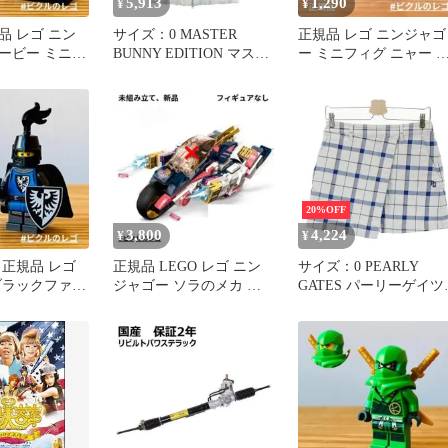
5,913
1,290
¥
¥
規品 レゴ ニン
サイズ：0 MASTER
正規品 レゴ ニンジャゴ
ービー ミニフ
BUNNY EDITION マスタ
ー ミニフィグ ニャー 
イ・ウォーカー
ーバニーエディション ジ
色ショルダーアーマー
ップベスト ホワイト系
[240101718331] ゴルフウ
ェア レディース ストス
ト
20%OFF
3,800
4,224
¥
¥
品 正規品 レゴ
正規品 LEGO レゴ ニン
サイズ：0 PEARLY
ブラックファル
ジャゴー ソラのメカ の
GATES パーリーゲイツ
ト 武器 剣
み 説明書あり
ストレッチスカート チ
ック柄 ブルー系
[240101718337] ゴルフ
ェア レディース ストス
ト