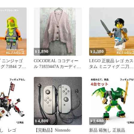
型ウォーハンマ
ストームジェット 「レ
ニンジャゴー」 71833
1,890
1,380
¥
¥
ゴ ニンジャゴ
COCODEAL ココディー
LEGO 正規品 レゴ カス
 71844 フラ
ル 71833447A カーディガ
タム ミニフィグ 二刀流
ン size2/ピンクベージュ
侍 剣 鎧
系 ◆■ レディース
4,800
1,680
¥
¥
し レゴ
【完動品】Nintendo
新品 箱無し 正規品