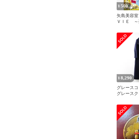
500
¥
矢島美容室
ＶＩＥ ～
バダ～ T-D
8,290
¥
グレースコ
グレースクラ
Class 
トン ダブ
36 ネイビ
【24000147