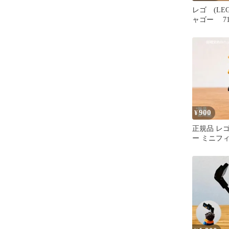
レゴ (LE
ャゴー 71
900
¥
正規品 レ
ー ミニフ