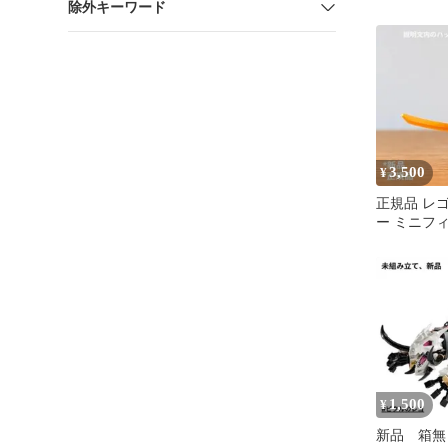
除外キーワード
装騎士 大
ー
3,500
¥
正規品 レ
ー ミニフィグ
ック
1,500
¥
新品 箱無