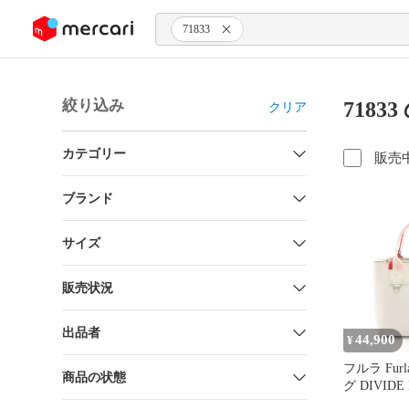
ンツにスキップ
71833
絞り込み
7183
クリア
カテゴリー
販売
ブランド
サイズ
販売状況
出品者
44,900
¥
フルラ Fur
商品の状態
グ DIVID
ッド S 2WA