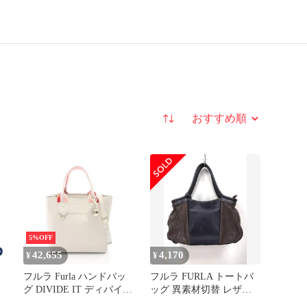
並び替え
5%OFF
42,655
4,170
¥
¥
フルラ Furla ハンドバッ
フルラ FURLA トートバ
グ DIVIDE IT ディバイデ
ッグ 異素材切替 レザー
フ
ッド S 2WAY
トートバッ #171833#