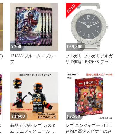
WB02038BX44671833S レ
ザー ショルダーバッグ
レディース 新品
300
69,800
¥
¥
)
171833 ブルーム＝プルー
ブルガリ ブルガリブルガ
フ
リ 腕時計 BB26SS ブラッ
ク シルバー ステンレス
スチール レディース
BVLGARI【1-0271833】
1,680
2,500
¥
¥
O
新品 正規品 レゴ カスタ
レゴ ニンジャゴー 71841
ー
ム ミニフィグ コール オ
建物と高速スピナーのみ