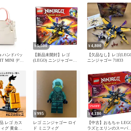
44671833S レ
サイズ メンズ M ストリ
ブラック □N刻 箱
ルダーバッグ
ート アメカジ 古着
【718335】1
 新品
b26071833【ポロシャ
ツ・ラガーシャツ】
5,500
4,800
¥
¥
la ハンドバッ
【新品未開封】レゴ
【欠品なし】レゴ(LEGO
 IT MINI ディ
(LEGO) ニンジャゴー
ニンジャゴー 71833
ミニ 2WAY
71833
44671833S レ
ルダーバッグ
 新品
5%OFF
995
4,180
¥
¥
規品 レゴ カス
レゴ ニンジャゴー ロイ
【中古】おもちゃ LEG
フィグ 黄金重
ド ミニフィグ
ラズとエリンのスーパ