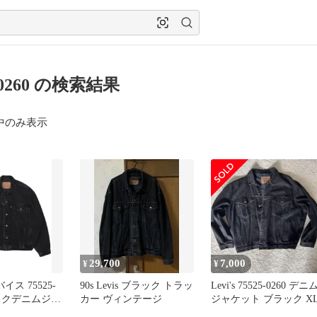
5 0260 の検索結果
中のみ表示
29,700
7,000
¥
¥
バイス 75525-
90s Levis ブラック トラッ
Levi's 75525-0260 デニ
ラックデニムジャ
カー ヴィンテージ
ジャケット ブラック X
ィンテージ ブ