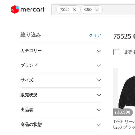
ンツにスキップ
75525
0260
絞り込み
7552
クリア
カテゴリー
販売
ブランド
サイズ
販売状況
出品者
33,990
¥
1990s リー
商品の状態
0260 ブ
ケット ヴ