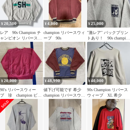
20,500
4,000
25,000
¥
¥
¥
レア 90s Champion チ
champion リバースウィ
"激レア" バックプリン
ャンピオン リバースウ
ーブ 90s
トあり！ 90s champion
ィーブ
リバースウィーブ
20,000
48,990
40,000
¥
¥
¥
90's リバースウィー
値下げ可能です 希少
90s Champion リバース
ブ 珍 champion ビン
champion リバースウィ
ウィーブ XL 希少
テージ
ーブ 80's