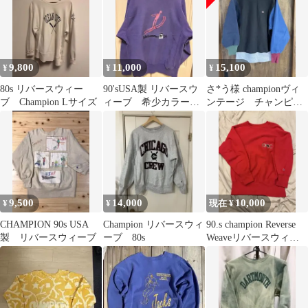
9,800
11,000
15,100
¥
¥
¥
80s リバースウィー
90'sUSA製 リバースウ
さ*う様 championヴィ
ブ Champion Lサイズ
ィーブ 希少カラー、
ンテージ チャンピオ
デザイン
ン クレイジーパター
ンリバース
9,500
14,000
10,000
¥
¥
現在 ¥
CHAMPION 90s USA
Champion リバースウィ
90.s champion Reverse
製 リバースウィーブ
ーブ 80s
Weaveリバースウィー
ブ/M