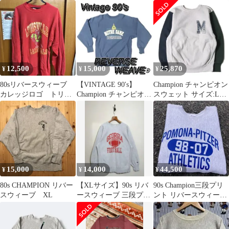
vintage 刺繍タグ リバー
MADE IN USA
カ製✸ボロ✸雰囲気良
スウィーブ REVERSE
好✸
WEAVE US古着 クレイ
ジーパターン XXL スウ
ェット マルチカラー
3Lサイズ 101MT-3882
12,500
15,000
25,870
¥
¥
¥
80sリバースウィーブ
【VINTAGE 90's】
Champion チャンピオン
カレッジロゴ トリコ
Champion チャンピオン
スウェット サイズ:L
タグ
リバースウィーブ
90s 刺繍タグ リバース
ウィーブ 両面プリント
クレイジーパターン ス
ウェットシャツ USA製
/ ミズーリ大学モデル
ヘザーグレー vintage ヴ
ィンテージ 古着 90年代
15,000
14,000
44,500
¥
¥
¥
トップス トレーナー
80s CHAMPION リバー
【XLサイズ】90s リバ
90s Champion三段プリ
スウィーブ XL
ースウィーブ 三段プリ
ント リバースウィーブ
ント 刺繍タグ アメリカ
刺繍タグ Lサイズ
製