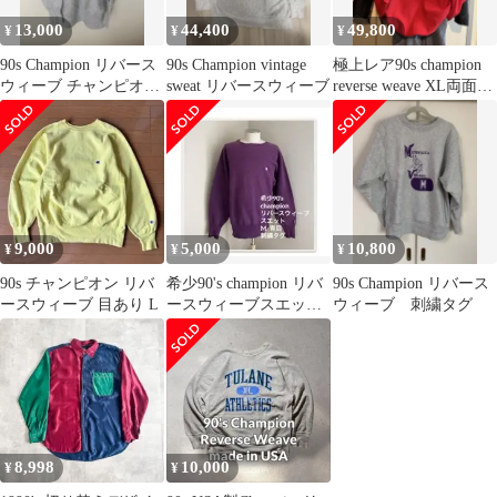
13,000
44,400
49,800
¥
¥
¥
90s Champion リバース
90s Champion vintage
極上レア90s champion
ウィーブ チャンピオ
sweat リバースウィーブ
reverse weave XL両面プ
ン 刺繍タグ L ３段
リント
9,000
5,000
10,800
¥
¥
¥
90s チャンピオン リバ
希少90's champion リバ
90s Champion リバース
ースウィーブ 目あり L
ースウィーブスエッ
ウィーブ 刺繍タグ
ト M 青目 刺繍タグ
8,998
10,000
¥
¥