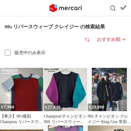
90s リバースウィーブ クレイジー の検索結果
並び替え
販売中のみ表示
7,980
27,840
29,800
¥
¥
¥
【希少】90's復刻
Champion/チャンピオン
90s チャンピオン クレ
Champion リバースウィ
90S リバースウィーブ
イジー King Gnu 常田大
ーブ T クレイジーパタ
クレイジーパターン ク
希 リバースウィーブ