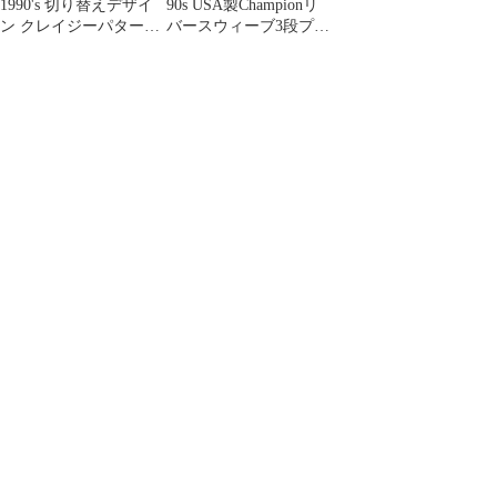
1990's 切り替えデザイ
90s USA製Championリ
ン クレイジーパターン
バースウィーブ3段プリ
シルクシャツ
ントグランジボロ