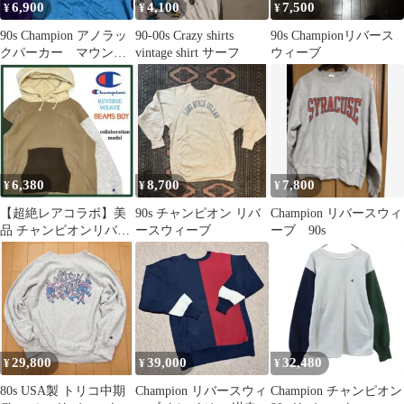
6,900
4,100
7,500
¥
¥
¥
90s Champion アノラッ
90-00s Crazy shirts
90s Championリバース
クパーカー マウンテ
vintage shirt サーフ
ウィーブ
ンパーカー 青タグ
6,380
8,700
7,800
¥
¥
¥
【超絶レアコラボ】美
90s チャンピオン リバ
Champion リバースウィ
品 チャンピオンリバー
ースウィーブ
ーブ 90s
スウィーブ×ビームスボ
ーイ パーカー
29,800
39,000
32,480
¥
¥
¥
80s USA製 トリコ中期
Champion リバースウィ
Champion チャンピオン