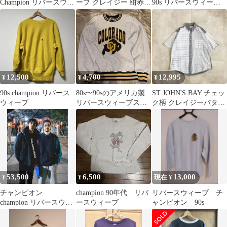
Champion リバースウィ
ーブ クレイジー 紺赤灰
90s リバースウィーブ
ーブ レアデザイン
目無 USA製 90s
REVERSE WEAVE USA
製 クレイジーパターン
刺繍タグ XXL 長袖 ト
レーナー XXL グレー系
スウェット 裏起毛 メン
ズ 古着
12,500
4,700
12,995
¥
¥
¥
90s champion リバース
80s〜90sのアメリカ製
ST JOHN'S BAY チェッ
ウィーブ
リバースウィーブスウ
ク柄 クレイジーパター
ェット
ン ボタンダウンシャツ
53,500
6,500
13,000
¥
¥
現在 ¥
チャンピオン
champion 90年代 リバ
リバースウィーブ チ
champion リバースウィ
ースウィーブ
ャンピオン 90s
ーブ 常田大希着用
90s