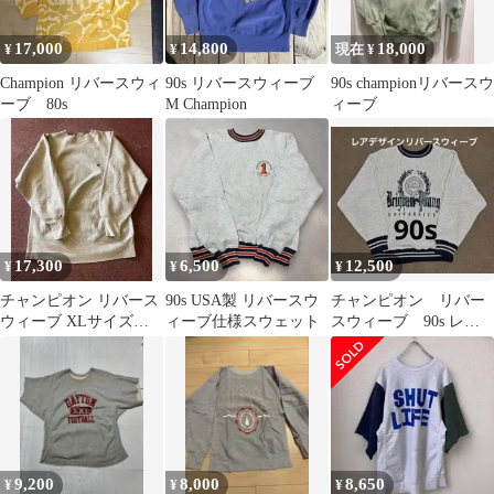
17,000
14,800
18,000
¥
¥
現在 ¥
Champion リバースウィ
90s リバースウィーブ
90s championリバースウ
ーブ 80s
M Champion
ィーブ
17,300
6,500
12,500
¥
¥
¥
チャンピオン リバース
90s USA製 リバースウ
チャンピオン リバー
ウィーブ XLサイズ
ィーブ仕様スウェット
スウィーブ 90s レア
USA製 90年代 目あ
デザイン
り
9,200
8,000
8,650
¥
¥
¥