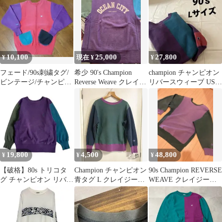
ーン
ルースウェット/M
10,100
25,000
27,800
¥
現在 ¥
¥
フェード/90s刺繍タグ/
希少 90's Champion
champion チャンピオン
ビンテージ/チャンピオ
Reverse Weave クレイジ
リバースウィーブ USA
ン/スウェット/レッドパ
ーパターン
製 クレイジー 目無
ープル
し
19,800
4,500
48,800
¥
¥
¥
【破格】80s トリコタ
Champion チャンピオン
90s Champion REVERSE
グ チャンピオン リバー
青タグ L クレイジーパ
WEAVE クレイジーパ
スウィーブ クレイジー
ターン 90s
ターン 紫
パターン