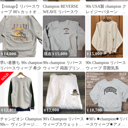
【vintage】リバースウ
Champion REVERSE
90s USA製 champion ク
ィーブ 80's カットオ 襤
WEAVE リバースウィ
レイジーパターン リ
褸 XXL ボロボロ
ーブ 90s'
バースウィーブ XXL
14,000
15,000
15,000
¥
現在 ¥
¥
早い者勝ち 90s chanpion
90s champion リバース
90s Champion リバース
リバースウィーブ 希少
ウィーブ 両面プリン
ウィーブ 雰囲気系
ト レア 刺繍タグ
12,100
12,000
10,700
¥
¥
¥
チャンピオン Champion
90's Champion リバース
✸90's ✸champion✸リバ
90s～ ヴィンテージ
ウィーブスウェット
ースウィーブ✸アメリ