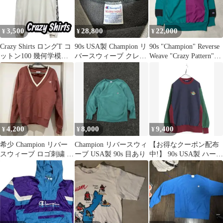
3,500
28,800
22,000
¥
¥
¥
Crazy Shirts ロングT コ
90s USA製 Champion リ
90s "Champion" Reverse
ットン100 幾何学模様
バースウィーブ クレイ
Weave "Crazy Pattern"
サイズS
ジーパターン L
【P0128】
4,200
8,000
9,400
¥
¥
¥
希少 Champion リバー
Champion リバースウィ
【お得なクーポン配布
スウィーブ ロゴ刺繍 V
ーブ USA製 90s 目あり
中!】 90s USA製 ハード
ネック 古着 ピンク
ロックカフェ 両面 刺繍
スウェット メンズ レデ
ィース L オールド トレ
ーナー 裏起毛 企業物
リバース タイプ クレイ
ジー