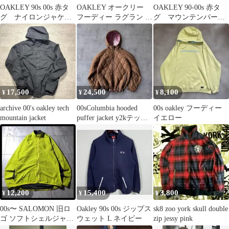
OAKLEY 90s 00s 赤タ
OAKLEY オークリー
OAKLEY 90-00s 赤タ
グ ナイロンジャケッ
フーディー ラグラン マ
グ マウンテンパーカ
ト
ウンテンパーカー L
ー
17,500
24,500
8,100
¥
¥
¥
archive 00's oakley tech
00sColumbia hooded
00s oakley フーディー
mountain jacket
puffer jacket y2kテック
イエロー
系
12,200
15,400
3,800
¥
¥
¥
00s〜 SALOMON 旧ロ
Oakley 90s 00s ジップス
sk8 zoo york skull double
ゴ ソフトシェルジャケ
ウェット L ネイビー
zip jessy pink
ット 蛍光 黄緑 Y2K