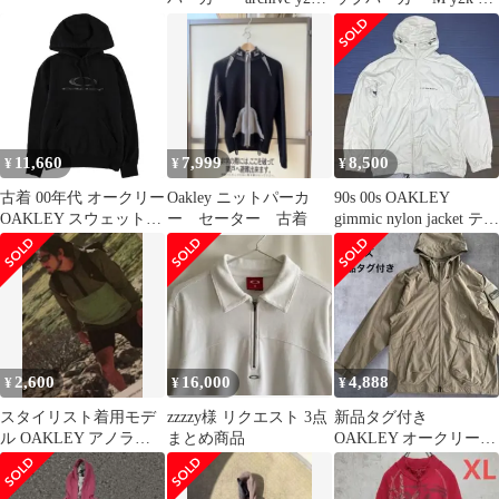
テック
成 差し色 テック
11,660
7,999
8,500
¥
¥
¥
古着 00年代 オークリー
Oakley ニットパーカ
90s 00s OAKLEY
OAKLEY スウェットプ
ー セーター 古着
gimmic nylon jacket テッ
ルオーバーパーカー メ
ク系
ンズM相当/eaa587186
2,600
16,000
4,888
¥
¥
¥
スタイリスト着用モデ
zzzzy様 リクエスト 3点
新品タグ付き
ル OAKLEY アノラッ
まとめ商品
OAKLEY オークリー
クパーカー
ナイロンジャケット カ
ーキ Mサイズ