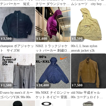
テンパーカー 短丈
クリー ダウンジャケッ
ムショーツ city boy ワ
y2k ソフトシェル
ト テックジャケット
イド
3,500
1,400
5,500
¥
¥
¥
champion ボアジャケッ
NIKE トラックジャケ
00s L.L.bean nylon
ト サイズM
ット パーカー 刺繍ロゴ
anorak jacket y2k
テック フリース パープ
ル
1,500
10,400
7,500
¥
¥
¥
D eavo by men's if カー
90s NIKE ナイロンジャ
old Nike 平成ギャル
ゴパンツY2K 90s 00s
ケット ネイビー 背面
00s コーデュロイトラ
BIG スウッシュ
ックジャケット