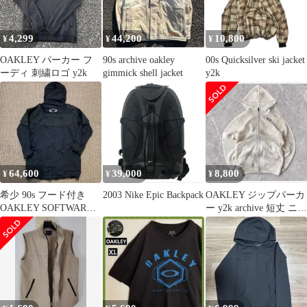
4,299
44,200
10,800
¥
¥
¥
OAKLEY パーカー フ
90s archive oakley
00s Quicksilver ski jacket
ーディ 刺繍ロゴ y2k
gimmick shell jacket
y2k
64,600
39,000
8,800
¥
¥
¥
希少 90s フード付き
2003 Nike Epic Backpack
OAKLEY ジップパーカ
OAKLEY SOFTWARE
ー y2k archive 短丈 ニッ
JACKET
ト 90s