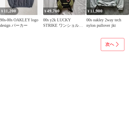
11,200
49,700
11,900
¥
¥
¥
90s-00s OAKLEY logo
00s y2k LUCKY
00s oakley 2way tech
design パーカー
STRIKE ワンショルダ
nylon pullover jkt
ー バッグ archive
次へ