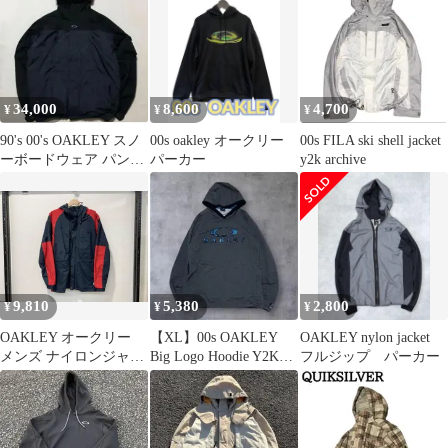
34,000
8,600
4,700
¥
¥
¥
90's 00's OAKLEY スノ
00s oakley オークリー
00s FILA ski shell jacket
ーボードウェア パンツ
パーカー
y2k archive
上下セット 希少
9,810
5,380
2,800
¥
¥
¥
OAKLEY オークリー
【XL】00s OAKLEY
OAKLEY nylon jacket
メンズ ナイロンジャケ
Big Logo Hoodie Y2K
フルジップ パーカー
ット マウンテンパーカ
Tech
ー レッド ネイビー 90s
～00s y2k サイズM