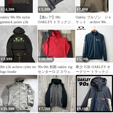
14,300
3,300
7,000
¥
¥
¥
oakley 90s 00s nylon
【激レア】00s
Oakley ブルゾン ジャ
gimmick jacket y2k
OAKLEY トラックジャ
ケット archive 90s ナ
ケット archive 刺繍ロゴ
イロン
3,999
26,300
5,380
¥
¥
¥
00s y2k archive cyber tec
90s 00s 初期 oakley vtg
希少 Y2K OAKLEY オ
logo foodie
センターロゴ スウェッ
ークリー トラックジャ
ト パーカー
ケット ギミック テック
M
10,900
7,500
9,100
¥
¥
¥