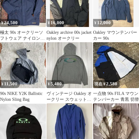
24,500
16,000
12,000
¥
¥
¥
極太 90s オークリーソ
Oakley archive 00s jacket
Oakley マウンテンパー
フトウェア ナイロンジ
nylon オークリー
カー 90s
ャケット XL ネイビー
テック
11,500
5,400
2,580
¥
¥
現在 ¥
90s NIKE Y2K Ballistic
ヴィンテージ Oakley オ
一点物 90s FILA マウン
Nylon Sling Bag
ークリー スウェット
テンパーカー 青黒 切替
パーカー グレー