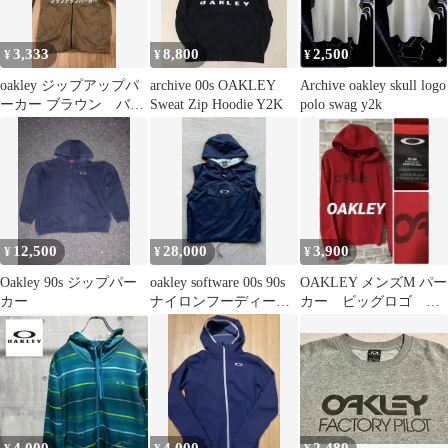
3,333
8,800
2,500
¥
¥
¥
oakley ジップアップパ
archive 00s OAKLEY
Archive oakley skull logo
ーカー ブラウン バラ
Sweat Zip Hoodie Y2K
polo swag y2k
クラバ風
12,500
28,000
3,900
¥
¥
¥
Oakley 90s ジップパー
oakley software 00s 90s
OAKLEY メンズM パー
カー
ナイロンフーディーベ
カー ビッグロゴ デ
スト
カロゴ 赤 オークリ
ー フーディ