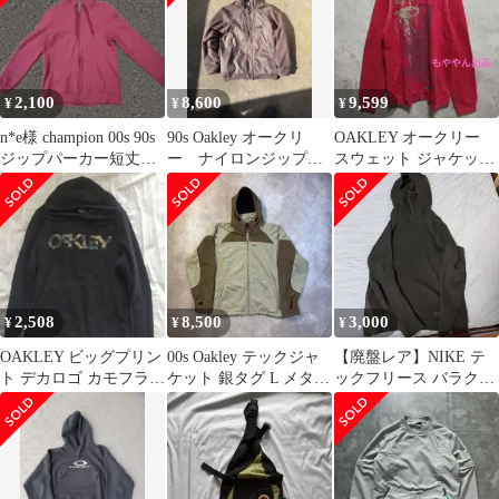
2,100
8,600
9,599
¥
¥
¥
n*e様 champion 00s 90s
90s Oakley オークリ
OAKLEY オークリー
ジップパーカー短丈
ー ナイロンジップパ
スウェット ジャケット
y2k シティー
ーカー 赤タグ 希少
ヴィンテージ Y2K 00s
2,508
8,500
3,000
¥
¥
¥
OAKLEY ビッグプリン
00s Oakley テックジャ
【廃盤レア】NIKE テ
ト デカロゴ カモフラ
ケット 銀タグ L メタル
ックフリース バラクラ
迷彩 パーカー フーディ
ロゴ アーカイブ
バ サイドスプリット
ー