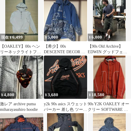
6,499
5,000
6,000
現在 ¥
¥
¥
【OAKLEY】00s ヘン
【希少】00s
【90s Old Archive】
リーネックライトフー
DESCENTE DECOR 総
EDWIN グッドフェー
ディー
柄 パーカー テック
ド バギーチノショーツ
アーカイブ
4,800
3,680
18,580
¥
¥
¥
激レア archive puma
y2k 90s asics スウェット
90s Y2K OAKLEY オー
miharayasuhiro hoodie
パーカー 差し色 ツート
クリー SOFTWARE ナ
ーン 刺繍ロゴ
イロンジャケット