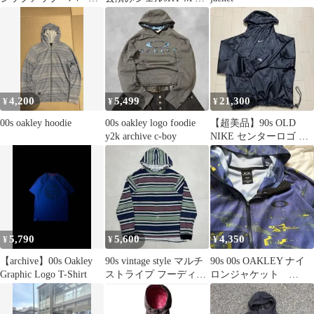
ー ジャージ
パタ 台湾製
4,200
5,499
21,300
¥
¥
¥
00s oakley hoodie
00s oakley logo foodie
【超美品】90s OLD
y2k archive c-boy
NIKE センターロゴ ア
ノラックパーカー ブラ
ック
5,790
5,600
4,350
¥
¥
¥
【archive】00s Oakley
90s vintage style マルチ
90s 00s OAKLEY ナイ
Graphic Logo T-Shirt
ストライプ フーディー
ロンジャケット
カットソー
archive swag 短丈