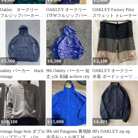
4,000
4,000
2,480
¥
¥
¥
Oakley オークリー
OAKLEY オークリー
OAKLEY Factory Pilot
フルジップパーカー
17FWフルジップパーカ
スウェット トレーナー
タイト y2k ボーダ
ーM
ー 好配色
5,500
6,500
2,100
¥
¥
¥
oakley パーカー black
90s Oakley パーカー 短
⁠OAKLEY オークリー
vintage
丈 y2k 刺繍 archive city
水着 ボードショーツ 34
ハーフパンツ 海パン
10,100
15,000
6,499
¥
¥
¥
vintage hugo boss ダブル
90s old Patagonia 裏地除
00's OAKLEY zip up
ジップアップ パーカ
去済みシェルJKT M 旧
jacket