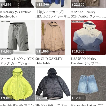
4,899
13,500
22,100
¥
¥
¥
00s oakley y2k archive
【希少アーカイブ】
90s〜00s oakley
foodie c-boy
HECTIC 3レイヤーマウ
SOFTWARE スノーボー
ンテンパーカーブル
ドウェア
ー ヘクティクL
4,980
11,800
18,000
¥
¥
¥
ファーストダウン Y2K
90s OLD OAKLEY
USA製 90s Harley-
テック カーゴショーツ
Detachable
Davidson ジップパーカ
LL グレー 裏メッシュ
DrawcordJacket
ー 短丈
刺繍
9,000
7,500
12,000
¥
¥
¥
columbia 00s 90s マウン
90s 00s OAKLEY オー
90s archive Oakley デニ