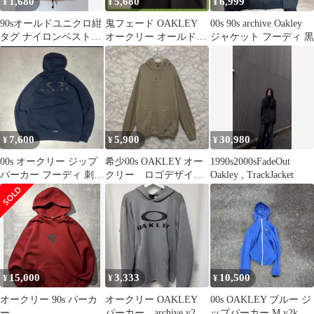
1,680
5,680
6,999
¥
¥
¥
90sオールドユニクロ紺
鬼フェード OAKLEY
00s 90s archive Oakley
タグ ナイロンベスト
オークリー オールドデ
ジャケット フーディ 黒
XL Y2Kテック系デッド
ザイン Tシャツtシャツ
ストック
黒
7,600
5,900
30,980
¥
¥
¥
00s オークリー ジップ
希少00s OAKLEY オー
1990s2000sFadeOut
パーカー フーディ 刺繍
クリー ロゴデザイン
Oakley , TrackJacket
ロゴ y2k
パーカー 刺繍 テッ
ク系
15,000
3,333
10,500
¥
¥
¥
オークリー 90s パーカ
オークリー OAKLEY
00s OAKLEY ブルー ジ
ー
パーカー archive y2k
ップパーカー M y2k 平