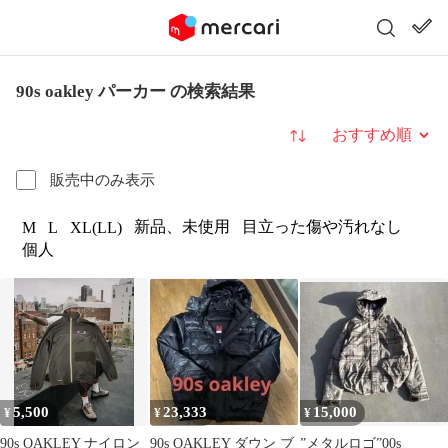
90s oakley パーカー の検索結果
並び替え
販売中のみ表示
新品、未使用
目立った傷や汚れなし
M
L
XL(LL)
個人
5,500
23,333
15,000
¥
¥
¥
90s OAKLEY ナイロン
90s OAKLEY ダウン ブ
”メタルロゴ”00s