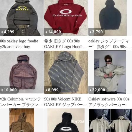
4,299
14,800
3,790
¥
¥
¥
00s oakley logo foodie
希少 旧タグ 00s 90s
oakley ジップフーディ
y2k archive c-boy
OAKLEY Logo Hoodie
ー 赤タグ 00s 90s 忍
ギザロゴ
者フード
10,000
8,999
32,000
¥
¥
¥
y2k Columbia マウンテ
90s 00s Volcom NIKE
Oakley software 90s 00s
ンパーカー ブラウン ナ
OAKLEY ジップパーカ
アノラックパーカー
イロンジャケット L
ー スウェット