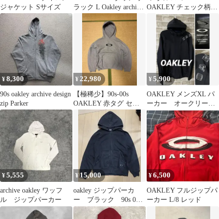
ジャケット Sサイズ
ラック L Oakley archive
OAKLEY チェック柄
00s
archive ダウンジャケッ
ト
8,300
22,980
5,900
¥
¥
¥
90s oakley archive design
【極稀少】90s-00s
OAKLEY メンズXL パ
zip Parker
OAKLEY 赤タグ セン
ーカー オークリー
ターロゴ フーディー
フルジップ
5,555
15,000
6,500
¥
¥
¥
archive oakley ワッフ
oakley ジップパーカ
OAKLEY フルジップパ
ル ジップパーカー
ー ブラック 90s 00s
ーカー L/8 レッド
古着フェード