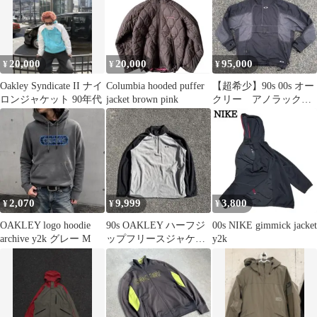
20,000
20,000
95,000
¥
¥
¥
Oakley Syndicate II ナイ
Columbia hooded puffer
【超希少】90s 00s オー
ロンジャケット 90年代
jacket brown pink
クリー アノラック
プルオーバージャケッ
ト
2,070
9,999
3,800
¥
¥
¥
OAKLEY logo hoodie
90s OAKLEY ハーフジ
00s NIKE gimmick jacket
archive y2k グレー M
ップフリースジャケッ
y2k
ト archive usa