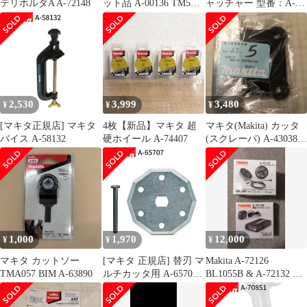
テリホルダA A-72148
ット品 A-00136 TM53D
ャッチャー 型番：A-
用
58419 新品未使用品
2,530
3,999
3,480
¥
¥
¥
[マキタ正規店] マキタ
4枚【新品】マキタ 超
マキタ(Makita) カッタ
バイス A-58132
硬ホイール A-74407
(スクレーパ) A-43038 5
個セット
1,000
1,970
12,000
¥
¥
¥
マキタ カットソー
[マキタ 正規店] 替刃 マ
Makita A-72126
TMA057 BIM A-63890
ルチカッタ用 A-65707
BL1055B & A-72132 セ
ロックピン付(刃物交換
ット
用)