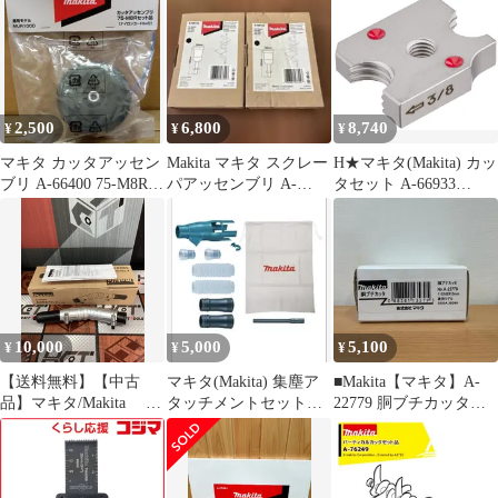
2,500
6,800
8,740
¥
¥
¥
マキタ カッタアッセン
Makita マキタ スクレー
H★マキタ(Makita) カッ
ブリ A-66400 75-M8Rセ
パアッセンブリ A-
タセット A-66933
ット品 MUR100D
68155 2個セット
dfa2136e
10,000
5,000
5,100
¥
¥
¥
【送料無料】【中古
マキタ(Makita) 集塵ア
■Makita【マキタ】A-
品】マキタ/Makita A-
タッチメントセット品
22779 胴ブチカッタ
75079 角度変更アタ
196860-7
A25-3073、A25-3074
ッチメント【ハンズク
ラフト島根出雲】