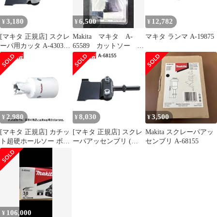
3,180
6,500
12,782
¥
¥
¥
[マキタ 正規店] スクレ
Makita マキタ A-
マキタ ランマ A-19875
ーパ用カッタ A-43038
65589 カットソー
スクレーパー
TMA061HM
2,980
8,030
3,500
¥
¥
¥
[マキタ 正規店] カチッ
[マキタ 正規店] スクレ
Makita スクレーパアッ
ト超硬ホールソー ボデ
ーパアッセンブリ (六
センブリ A-68155
ィのみ 片刃仕様 A-
角シャンク) A-68155 ス
36996(14mm) A-
クレーパー
37007(15mm) A-
37013(16mm) A-
37029(17mm) A-
37035(18mm) A-
37041(19mm) A-
106,000
¥
37057(20mm)