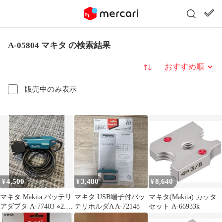
A-05804 マキタ の検索結果
並び替え
販売中のみ表示
4,500
3,480
8,640
¥
¥
¥
マキタ Makita バッテリ
マキタ USB端子付バッ
マキタ(Makita) カッタ
アダプタ A-77403 ⭐︎2.3
テリホルダA A-72148
セット A-66933k
回使用⭐︎