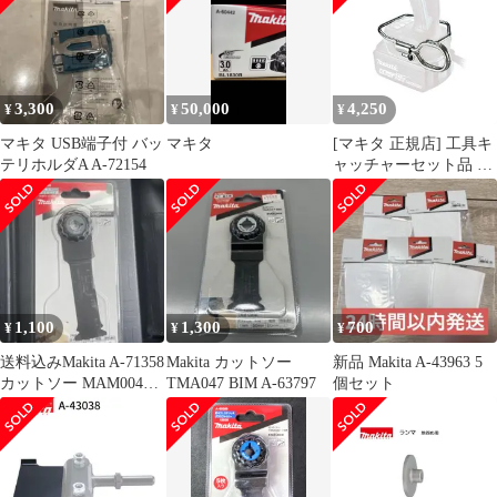
3,300
50,000
4,250
¥
¥
¥
マキタ USB端子付 バッ
マキタ
[マキタ 正規店] 工具キ
テリホルダA A-72154
ャッチャーセット品 A-
70851
1,100
1,300
700
¥
¥
¥
送料込みMakita A-71358
Makita カットソー
新品 Makita A-43963 5
カットソー MAM004
TMA047 BIM A-63797
個セット
SK一枚