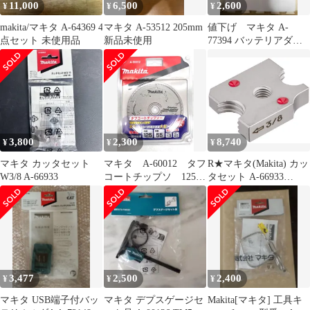
11,000
6,500
2,600
¥
¥
¥
makita/マキタ A-64369 4
マキタ A-53512 205mm
値下げ マキタ A-
点セット 未使用品
新品未使用
77394 バッテリアダプ
タ 1.6m
3,800
2,300
8,740
¥
¥
¥
マキタ カッタセット
マキタ A-60012 タフ
R★マキタ(Makita) カッ
W3/8 A-66933
コートチップソ 125-
タセット A-66933
55
7c9a0bfb
3,477
2,500
2,400
¥
¥
¥
マキタ USB端子付バッ
マキタ デプスゲージセ
Makita[マキタ] 工具キ