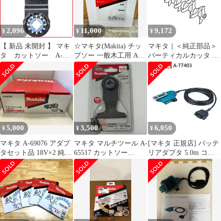
2,096
11,000
9,172
¥
¥
¥
【 新品 未開封 】 マキ
☆マキタ(Makita) チッ
マキタ｜＜純正部品＞
タ カットソー A-
プソー 一般木工用 A-
バーティカルカッタ A-
63909 未使用 送料無料
05804 外径415mm 刃数
76249
50T 未使用
5,000
3,500
6,050
¥
¥
¥
マキタ A-69076 アダプ
マキタ マルチツール A-
[マキタ 正規店] バッテ
タセット品 18V×2 純正
65517 カットソー
リアダプタ 5.0m コネ
品
TMA055BIM 未開封品
クタ式 A-77403 makita
smkogu096539
純正 パーツ 部品 正規
品 おすすめ 便利