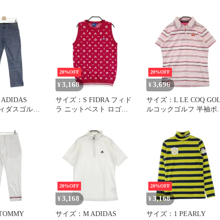
BE63 A13362
A133627X/BE63 メンズ
定済み ブランド
20%OFF
20%OFF
3,168
3,696
¥
¥
ADIDAS
サイズ：S FIDRA フィド
サイズ：L LE COQ GO
ディダスゴルフ
ラ ニットベスト ロゴ総
ルコックゴルフ 半袖ポロ
 ロングパンツ
柄 レッド系
シャツ ボーダー柄 ピン
 グレー系
[240101336228] ゴルフウ
ク系 [240101333625]# 
36285] ゴルフウ
ェア レディース ストス
ルフウェア レディース
ズ ストスト
ト
ストスト
20%OFF
20%OFF
3,168
3,168
¥
¥
TOMMY
サイズ：M ADIDAS
サイズ：1 PEARLY