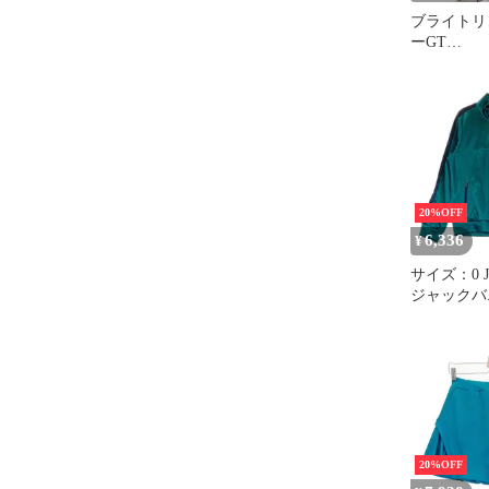
ブライトリ
ーGT
A13362/A3
自動巻
20%OFF
6,336
¥
サイズ：0 J
ジャックバニ
ジップ 長
レーナー グリーン系
[2401013
ェア レデ
ト
20%OFF