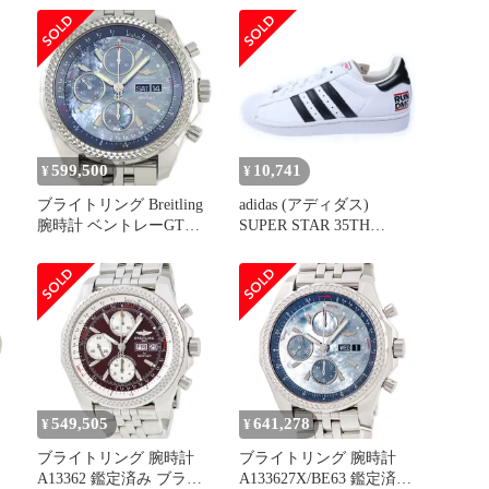
A362L03SP 100m防水 デ
イデイト 緑 グリーン SS
ステンレス メンズ 自動
巻き【自社保証6ヶ月】
【腕時計】【中古】
599,500
10,741
¥
¥
ブライトリング Breitling
adidas (アディダス)
腕時計 ベントレーGT
SUPER STAR 35TH
デ
MOP 日本限定
MUSIC スーパースター
サ
A133627X/BE63 デイデイ
35周年記念 ミュージック
ト クロノグラフ スモー
ローカットスニーカーシ
2
ルセコンド 夜光インデッ
ューズ ホワイト
クス 夜光針 ブルーシェ
US8/26cm 133627
ル文字盤 SS 自動巻き
【箱・保付き】 【中古】
549,505
641,278
¥
¥
ブライトリング 腕時計
ブライトリング 腕時計
A13362 鑑定済み ブラン
A133627X/BE63 鑑定済み