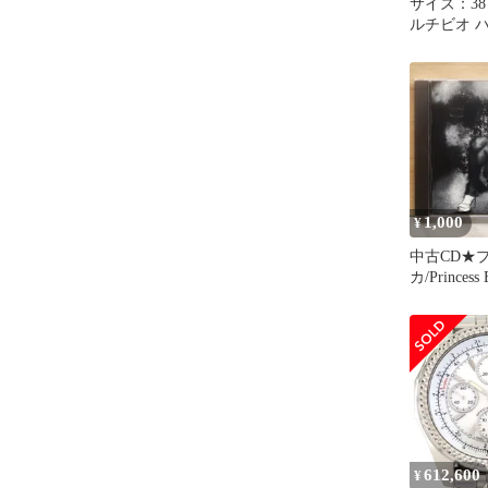
サイズ：38 
ルチビオ ハイネックノー
スリーブTシャ
ト系 [24010
ルフウェア
ストスト
1,000
¥
中古CD★
カ/Princess 
Music Story:
【5133622/0
】Y70788
612,600
¥