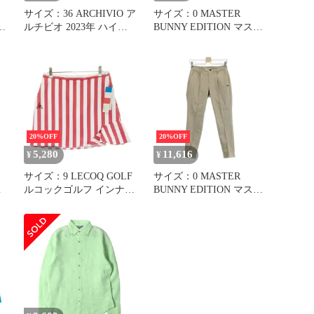
サイズ：36 ARCHIVIO ア
サイズ：0 MASTER
ルチビオ 2023年 ハイネ
BUNNY EDITION マスタ
ックノースリーブTシャ
ーバニーエディション ス
ツ ピンク系
トレッチパンツ オレンジ
[240101336296] ゴルフウ
系 [240101336250] ゴルフ
ェア レディース ストス
ウェア レディース スト
ト
スト
20%OFF
20%OFF
5,280
11,616
¥
¥
サイズ：9 LECOQ GOLF
サイズ：0 MASTER
ノ
ルコックゴルフ インナー
BUNNY EDITION マスタ
総
付 ストレッチスカート
ーバニーエディション
ストライプ柄 レッド系
2023年モデル ストレッチ
[240101336222]# ゴルフ
パンツ ベージュ系
ウェア レディース スト
[240101336248] ゴルフウ
スト
ェア レディース ストス
ト