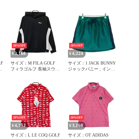
ド
ブランド
20%OFF
20%OFF
3,168
4,224
¥
¥
LF
サイズ：M FILA GOLF
サイズ：1 JACK BUNNY
フィラゴルフ 長袖スウェ
ジャックバニー ; インナ
ットパーカー ブラック系
ー付スカート グリーン系
ゴ
[240101336226] ゴルフウ
[240101336219]# ゴルフ
ェア レディース ストス
ウェア レディース スト
ト
スト
20%OFF
20%OFF
4,752
3,168
¥
¥
サイズ：L LE COQ GOLF
サイズ：OT ADIDAS