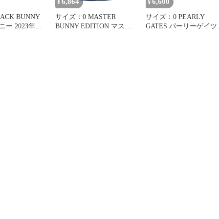
6,864
6,600
¥
¥
ACK BUNNY
サイズ：0 MASTER
サイズ：0 PEARLY
ー 2023年モ
BUNNY EDITION マスタ
GATES パーリーゲイツ
ナー付 スカー
ーバニーエディション ス
ショートパンツ ブルー系
トレッチスカート ネイビ
[240101336244]# ゴルフ
6215]# ゴルフ
ー系 [240101336252]# ゴ
ウェア レディース スト
ディース スト
ルフウェア レディース
スト
ストスト