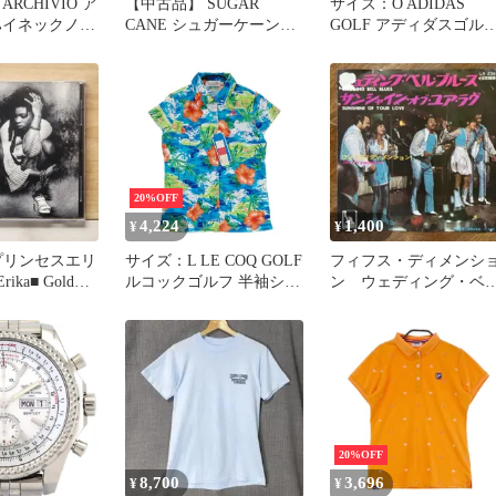
ARCHIVIO ア
【中古品】 SUGAR
サイズ：O ADIDAS
CANE シュガーケーン
GOLF アディダスゴル
ツ ホワイ
SC13362 NYLON
半袖ポロシャツ 総柄 ピ
1336297]# ゴ
COTTON PADDING
ンク系 [240101336265]#
 レディース
MOUNTAIN PARKA ナイ
ゴルフウェア メンズ ス
ロン コットン パディン
トスト
グ マウンテン パーカー
アウター 【145-260615-
cs-02-izu】
20%OFF
4,224
1,400
¥
¥
プリンセスエリ
サイズ：L LE COQ GOLF
フィフス・ディメンシ
Erika■ Gold
ルコックゴルフ 半袖シャ
ン ウェディング・ベ
 Erika
ツ ハイビスカス 総柄 ブ
ル・ブルース 7インチ
731451336225
ルー系 [240101333626]#
シングルレコード
ゴルフウェア レディース
ストスト
20%OFF
8,700
3,696
¥
¥