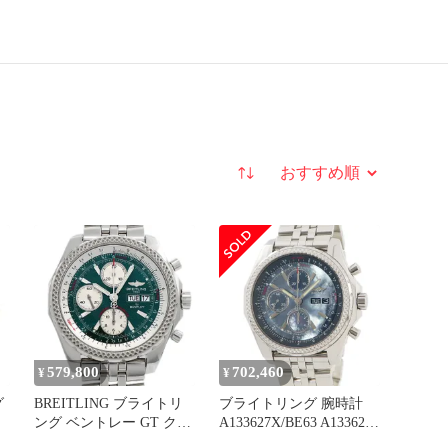
並び替え
579,800
702,460
¥
¥
グ
BREITLING ブライトリ
ブライトリング 腕時計
ング ベントレー GT クロ
A133627X/BE63 A13362
ノグラフ A13362
鑑定済み ブランド