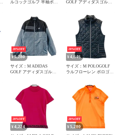
ルコックゴルフ 半袖ポロ
GOLF アディダスゴルフ
ツ
シャツ 総柄 レッド系
半袖ポロシャツ ピンク系
[240101333624]# ゴルフ
[240101336264]# ゴルフ
ウェア レディース スト
ウェア メンズ ストスト
スト
20%OFF
20%OFF
5,280
4,646
¥
¥
サイズ：M ADIDAS
サイズ：M POLOGOLF
GOLF アディダスゴルフ
ラルフローレン ポロゴル
; 中綿ジャケット グレー
フ ダウンジップベスト
系 [240101336278] ゴルフ
グレー系 [240101613362]
ウェア メンズ ストスト
ゴルフウェア レディース
ストスト
20%OFF
20%OFF
4,224
5,280
¥
¥