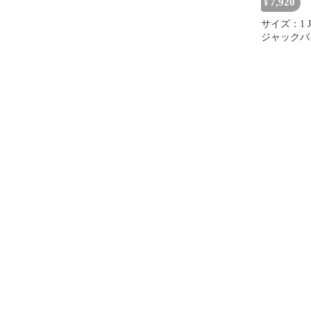
7,920
¥
サイズ：1 J
ジャックバニ
デル イン
ト ブルー系
[24010133
ウェア レ
スト