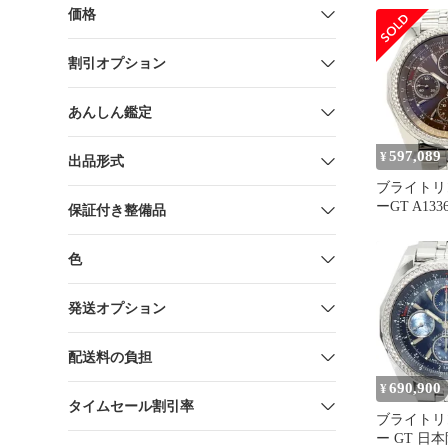
価格
割引オプション
あんしん鑑定
597,089
¥
出品形式
ブライトリ
ーGT A13
保証付き整備品
字盤腕時計
色
発送オプション
配送料の負担
690,900
¥
タイムセール割引率
ブライトリ
ー GT 日