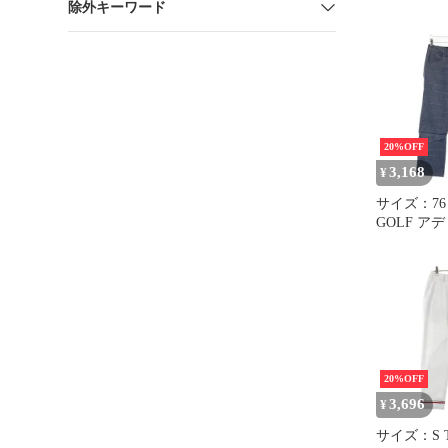
除外キーワード
A133627X/
メンズ
20%OFF
3,168
¥
サイズ：76 
GOLF ア
ストレッチ
チェツク柄
[2401013
ェア メン
20%OFF
3,696
¥
サイズ：S 