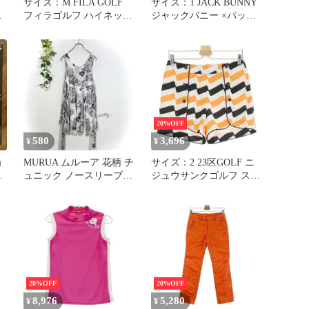
サイズ：M FILA GOLF
サイズ：1 JACK BUNNY
フ
フィラゴルフ ハイネック
ジャックバニー ×パック
半袖ニットTシャツ ピン
マン 2022年モデル 半袖
ク系 [240101336224] ゴル
ポロシャツ オレンジ系
フウェア レディース ス
[240101336218] ゴルフウ
トスト
ェア レディース ストス
ト
20%OFF
580
3,696
¥
¥
ョ
MURUA ムルーア 花柄 チ
サイズ：2 23区GOLF ニ
ュニック ノースリーブ
ジュウサンクゴルフ スト
ワンピース ミニ 総柄 F
レッチ ショートパンツ
総柄 オレンジ系
[240101336212]# ゴルフ
ウェア レディース スト
スト
20%OFF
20%OFF
8,976
5,280
¥
¥