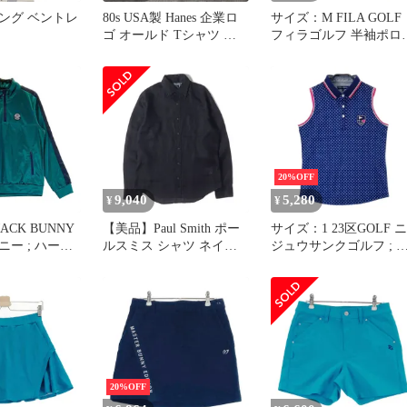
ング ベントレ
80s USA製 Hanes 企業ロ
サイズ：M FILA GOLF
ゴ オールド Tシャツ ヘ
フィラゴルフ 半袖ポロシ
62AMPSP SS
インズ ビンテージ
ャツ 総柄 オレンジ系
[240101336225]# ゴルフ
ウェア レディース スト
スト
20%OFF
9,040
5,280
¥
¥
ACK BUNNY
【美品】Paul Smith ポー
サイズ：1 23区GOLF ニ
ー ; ハーフ
ルスミス シャツ ネイビ
ジュウサンクゴルフ ; 
袖スウェットト
ー 紺 サイズ:L | ボタンダ
ースリーブポロシャツ 
ウン リネン ドレス シャ
柄 ネイビー系
36217] ゴルフウ
ツ (133620 C308) | コンバ
[240101336211]# ゴルフ
ィース ストス
ーチブルカフス | PS |
ウェア レディース スト
MADE IN JAPAN | トップ
スト
ス【メンズ】【中古】
20%OFF