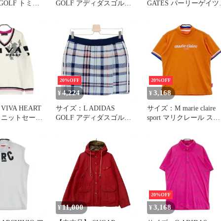
 GOLF トミー
GOLF アディダスゴルフ
GATES パーリーゲイツ
ゴルフ パン
ハーフジップ 半袖Tシャ
ハイネック 長袖Tシャ
ツ ホワイト系
ボーダー柄 イエロー系
36299] ゴルフウ
[240101336282]# ゴルフ
[240101336245]# ゴルフ
ィース ストス
ウェア メンズ ストスト
ウェア レディース スト
スト
20%OFF
20%OFF
4,224
3,168
¥
¥
VIVA HEART
サイズ：L ADIDAS
サイズ：M marie claire
タ
GOLF アディダスゴルフ
sport マリクレール スポ
; 2023年 インナー付スカ
ール ハイネック 半袖Tシ
36257] ゴルフウ
ート チェック ブルー系
ャツ オレンジ系
ズ ストスト
[240101336207]# ゴルフ
[240101336230]# ゴルフ
ウェア レディース スト
ウェア レディース スト
スト
スト
20%OFF
11,000
3,168
¥
¥