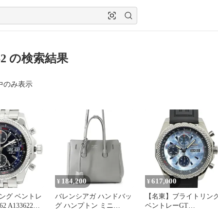
362 の検索結果
中のみ表示
184,200
617,000
¥
¥
ング ベントレ
バレンシアガ ハンドバッ
【名東】ブライトリン
62 A1336224
グ ハンプトン ミニ
ベントレーGT
813362 BALENCIAGA
A133627X/BE63 MOP 日