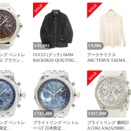
2wayショルダーバッグ
本限定 ラバー 自動巻き
メンズ 腕時計【仕上げ
済】
45,392
9,900
¥
¥
ング ベントレ
GUCCI (グッチ) 04AW
アークテリクス
362 ブラウン文
BACKSKIN QUILTING
ARC'TERYX TAEMA
 メンズ
LEATHER JACKET TOM
HOODY ティーマフー
FORD バックスキン キル
ィー カットソー 長袖 
ティングレザージャケッ
ムループ ストレッチ ア
ト 133620 XC053 ブラッ
ウトドア L ピンク 2847
ク
133628 /AH8 ■GY18
743,400
827,090
¥
¥
ング ベントレ
ブライトリング ベントレ
ブライトリング 腕時計
本限定
ー GT 日本限定
A13362 A362A29BRC 鑑