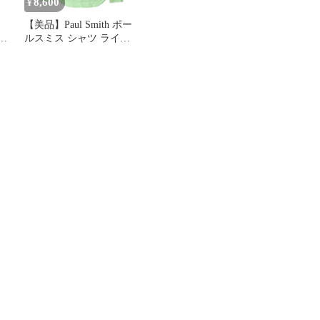
8,600
¥
【美品】Paul Smith ポー
ルスミス シャツ ライト
グリーン サイズ:M | 袖裏
小花柄 ボタンダウン リ
ネン ドレス シャツ
(133620 C308) | コンバー
チブルカフス | PS |
MADE IN JAPAN【メン
ズ】【中古】