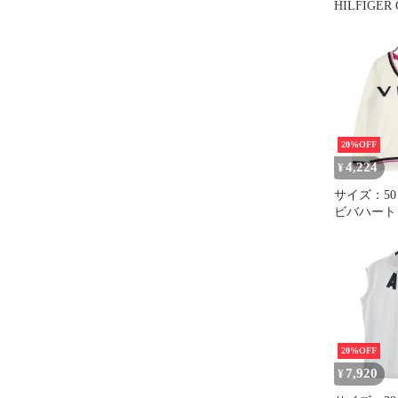
HILFIGER
ヒルフィガー
ツ ホワイト系
[2401013
ェア レデ
ト
20%OFF
4,224
¥
サイズ：50 
ビバハート ニットセー
ー ホワイト系
[2401013
ェア メン
20%OFF
7,920
¥