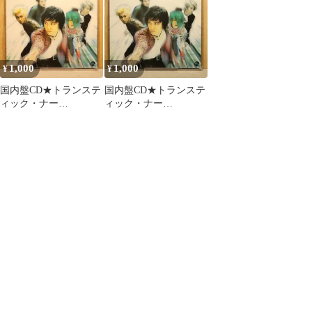
ショルダーバッグ ピン
【PCCM00012/49880131
〔×5セット〕
クベージュ F31251 /KH
25100】X72188
1,000
1,000
¥
¥
国内盤CD★トランステ
国内盤CD★トランステ
ィック・ナー
ィック・ナー
ヴ/TRANSTIC NERVE■
ヴ/TRANSTIC NERVE■
微熱
微熱
【PCCM00012/49880131
【PCCM00012/49880131
25100】W54410
25100】W55427