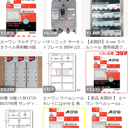
ーム メンズ シルバー
SV925 31251
1,056
6,100
1,000
¥
¥
¥
エーワン マルチプリン
パナソニック サーキッ
【未開封】A-one ラベ
タラベル再剥離10面
トブレーカ BBW-225C
ルシール 透明保護フィ
31251 （1点）
型 BBW31251C 未使用
ルム 4種セット まと
め売り
2,159
923
1,133
¥
¥
¥
80番 10枚×3 BO3710
エーワン ラベルシール
【 新品 未開封 】 エー
BO3700用 サンディン
キレイにはがせる 角丸
ワン ラベルシール(プ
グペーパー マキタ
A4 10面 10シート 31251
リンタ兼用)四辺余白付
角丸 (A4･10面･10シー
ト) 31251 未使用 送料
無料