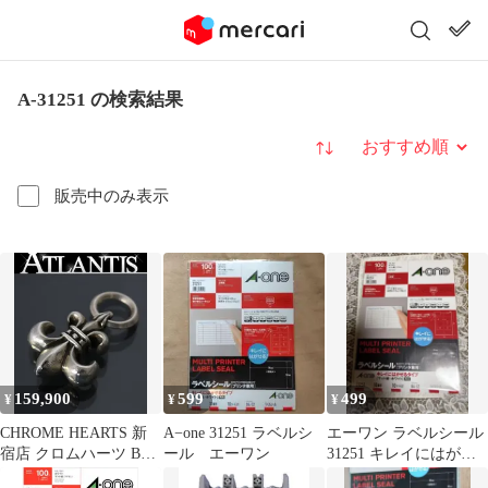
A-31251 の検索結果
並び替え
販売中のみ表示
159,900
599
499
¥
¥
¥
CHROME HEARTS 新
A−one 31251 ラベルシ
エーワン ラベルシール
宿店 クロムハーツ BS
ール エーワン
31251 キレイにはがせ
フレア ペンダント チャ
る 角丸 10面 9シーA4