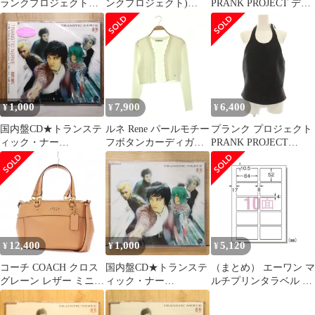
ランクプロジェクト
ンクプロジェクト)
PRANK PROJECT デニ
31251315121 ブラック
Cocoon Sleeve Tulle
ムスカート ロング 38
Front Leather Boxy V
Blouson コットンスリー
インディゴ
Neck Top FREE
ブ チュールブラウス グ
31251515604 /BM
レー 31251215102
1,000
7,900
6,400
¥
¥
¥
国内盤CD★トランステ
ルネ Rene パールモチー
プランク プロジェクト
ィック・ナー
フボタンカーディガン
PRANK PROJECT
ヴ/TRANSTIC NERVE■
クロップド 34 白
Holter Top ホルターネ
微熱
6312510 /CX ■OS
ックトップス カットソ
【PCCM00012/49880131
ー F 黒 ブラック
25100】X55054
31251315114 /HN
12,400
1,000
5,120
¥
¥
¥
コーチ COACH クロス
国内盤CD★トランステ
（まとめ） エーワン マ
グレーン レザー ミニ
ィック・ナー
ルチプリンタラベル 再
ブルック 2WAY キャリ
ヴ/TRANSTIC NERVE■
剥離 10面 10枚入 キレ
ーオール ハンドバッグ
微熱
イにはがせるタイプ