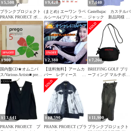
5,500
9,420
7,140
¥
¥
¥
プランクプロジェクト
(まとめ) エーワン ラベ
Castelbajac カステルバ
PRANK PROJECT ボデ
ルシール(プリンター兼
ジャック 新品同様 切
ィスーツ ノースリーブ
用) キレイにはがせる
り替えストライプ コッ
フリーサイズ グレー
タイプ マット紙・ホワ
トン 長袖シャツ トップ
31251415617
イト A4判 10面
ス メンズ ブルー×ホワ
84×52mm 四辺余白付
イト 7213125108
角丸 31251 1冊(10シー
23SS 50
ト) 〔...
10%OFF
1%OFF
900
2,380
7,260
¥
¥
¥
国内盤CD★オムニバ
【送料無料】アームカ
BRIEFING GOLF ブリ
ス/Various Artists■ prego
バー レディース レ
ーフィング マルチポー
Rambling RECORDS 5th
ース UVカット 手袋 ロ
チ ブラック系
ann
ング 滑り止め スマホ
[240101731251] ゴルフ
【RBCS2517/454593312
冷感 ひんやり 速乾 花
ウェア ストスト
5179】K05897
柄 おしゃれ 指なし 指
穴付き 五本指 腕カバー
2枚1セット コー
ド:31251
13,641
12,590
11,900
¥
¥
¥
PRANK PROJECT プ
PRANK PROJECT (プラ
プランクプロジェクト