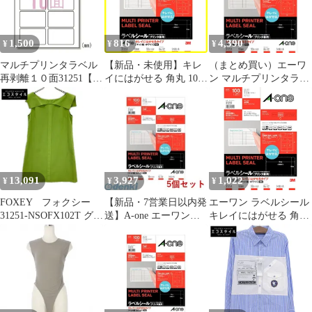
1,500
816
4,390
¥
¥
¥
マルチプリンタラベル
【新品・未使用】キレ
（まとめ買い）エーワ
再剥離１０面31251【エ
イにはがせる 角丸 10面
ン マルチプリンタラベ
ーワン】
ラベルシール 10シート
ル再剥離10面 31251
エーワン 31251
【×5セット】
13,091
3,927
1,022
¥
¥
¥
FOXEY フォクシー
【新品・7営業日以内発
エーワン ラベルシール
31251-NSOFX102T グリ
送】A-one エーワン
キレイにはがせる 角丸
ーン リボンモチーフ ワ
31251×5 【5個入】ラベ
10面 10シート 1
ンピース 38
ルシール［プリンタ兼
用］キレイにはがせる
タイプ A4 10面 四辺余
白付角丸 10シート入
【沖縄離島販売不可】