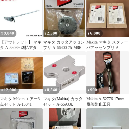
9,040
2,500
6,800
¥
¥
¥
【アウトレット】 マキ
マキタ カッタアッセン
Makita マキタ スクレー
タ A-53089 刈払アタッ
ブリ A-66400 75-M8Rセ
パアッセンブリ A-
チメント 1点
ット品 MUR100D
68155 2個セット
12,000
8,540
900
¥
¥
¥
マキタ Makita エアー3
マキタ(Makita) カッタ
Makita A-52776 17mm
点セット A-13041
セット A-66933k
脱落防止工具