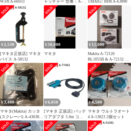
W3/8 A-66933
ャッチャー 型番：A-
TMA057 BIM A-63890
58419 新品未使用品
2,530
50,000
12,000
¥
¥
¥
[マキタ正規店] マキタ
マキタ
Makita A-72126
バイス A-58132
BL1055B & A-72132 セ
ット
3,480
6,050
4,500
¥
¥
¥
マキタ(Makita) カッタ
[マキタ 正規店] バッテ
マキタ ウルトラオート
(スクレーパ) A-43038 5
リアダプタ 5.0m コネ
4 A-13823 2個セット
個セット
クタ式 A-77403 makita
純正 パーツ 部品 正規