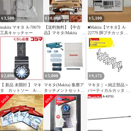
3,500
10,000
5,100
¥
¥
¥
makita マキタ A-70079
【送料無料】【中古
■Makita【マキタ】A-
工具キャッチャー
品】マキタ/Makita A-
22779 胴ブチカッタ
75079 角度変更アタ
A25-3073、A25-3074
ッチメント【ハンズク
ラフト島根出雲】
2,096
5,000
9,172
¥
¥
¥
【 新品 未開封 】 マキ
マキタ(Makita) 集塵ア
マキタ｜＜純正部品＞
タ カットソー A-
タッチメントセット品
バーティカルカッタ A-
63909 未使用 送料無料
196860-7
76249