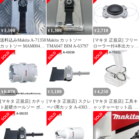
品 おすすめ 便利
1,100
1,300
2,710
¥
¥
¥
送料込みMakita A-71358
Makita カットソー
[マキタ 正規店] フリー
カットソー MAM004
TMA047 BIM A-63797
ローラー付4本出カッタ
SK一枚
A-51091
6,070
3,180
4,250
¥
¥
¥
[マキタ 正規店] カチッ
[マキタ 正規店] スクレ
[マキタ 正規店] 工具キ
ト超硬ホールソー ボデ
ーパ用カッタ A-43038
ャッチャーセット品 A-
ィのみ 両刃仕様 A-
スクレーパー
70851
37334(48mm) A-
37340(49mm) A-
37356(50mm) A-
37362(51mm) A-