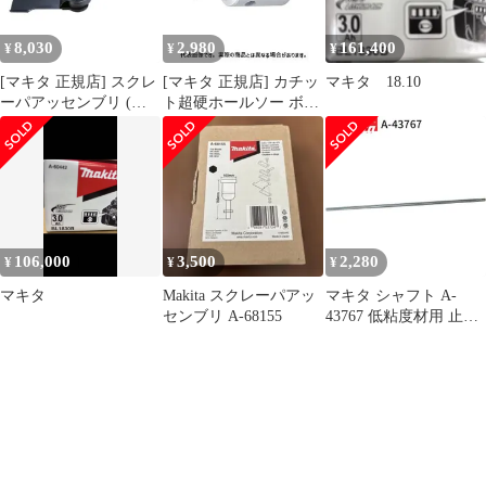
37378(52mm)
8,030
2,980
161,400
¥
¥
¥
[マキタ 正規店] スクレ
[マキタ 正規店] カチッ
マキタ 18.10
ーパアッセンブリ (六
ト超硬ホールソー ボデ
角シャンク) A-68155 ス
ィのみ 片刃仕様 A-
クレーパー
36996(14mm) A-
37007(15mm) A-
37013(16mm) A-
37029(17mm) A-
37035(18mm) A-
37041(19mm) A-
106,000
3,500
2,280
¥
¥
¥
37057(20mm)
マキタ
Makita スクレーパアッ
マキタ シャフト A-
センブリ A-68155
43767 低粘度材用 止め
ネジ式 M12 カクハン機
用 makita 正規品 純正品
撹拌機 撹拌 かくはん機
かくはん アクセサリ ア
タッチメント 部品 交換