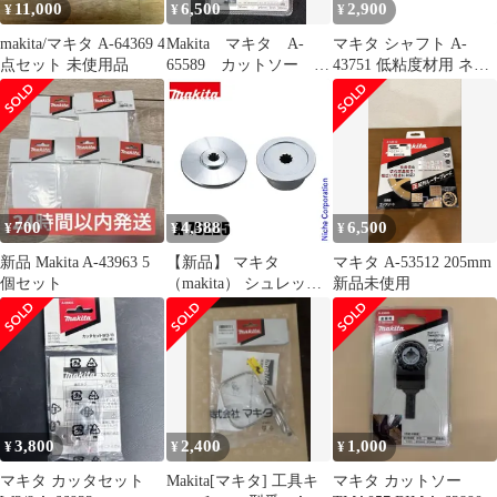
11,000
6,500
2,900
¥
¥
¥
makita/マキタ A-64369 4
Makita マキタ A-
マキタ シャフト A-
点セット 未使用品
65589 カットソー
43751 低粘度材用 ネジ
TMA061HM
込み式 M12 カクハン機
用 makita 正規品 純正品
撹拌機 撹拌 かくはん機
かくはん アクセサリ ア
タッチメント 部品 交換
700
4,388
6,500
¥
¥
¥
新品 Makita A-43963 5
【新品】 マキタ
マキタ A-53512 205mm
個セット
（makita） シュレッダ
新品未使用
ーブレード付属セット
品 A-75225 草刈機 刈払
機 刈払い機 アクセサリ
ー
3,800
2,400
1,000
¥
¥
¥
マキタ カッタセット
Makita[マキタ] 工具キ
マキタ カットソー