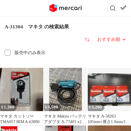
A-31304 マキタ の検索結果
並び替え
販売中のみ表示
1,300
4,500
3,200
¥
¥
¥
マキタ カットソー
マキタ Makita バッテリ
マキタ A-58263
TMA057 BIM A-63890
アダプタ A-77403 ⭐︎2.3
105mm×厚さ1.0mm/10
回使用⭐︎
枚入 3セット