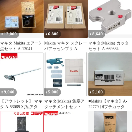
12,000
6,800
8,640
¥
¥
¥
マキタ Makita エアー3
Makita マキタ スクレー
マキタ(Makita) カッタ
点セット A-13041
パアッセンブリ A-
セット A-66933k
68155 2個セット
9,040
5,000
5,100
¥
¥
¥
【アウトレット】 マキ
マキタ(Makita) 集塵ア
■Makita【マキタ】A-
タ A-53089 刈払アタッ
タッチメントセット品
22779 胴ブチカッタ
チメント 1点
196860-7
A25-3073、A25-3074