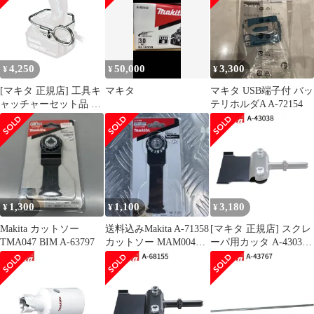
4,250
50,000
3,300
¥
¥
¥
[マキタ 正規店] 工具キ
マキタ
マキタ USB端子付 バッ
ャッチャーセット品 A-
テリホルダA A-72154
70851
1,300
1,100
3,180
¥
¥
¥
Makita カットソー
送料込みMakita A-71358
[マキタ 正規店] スクレ
TMA047 BIM A-63797
カットソー MAM004
ーパ用カッタ A-43038
SK一枚
スクレーパー