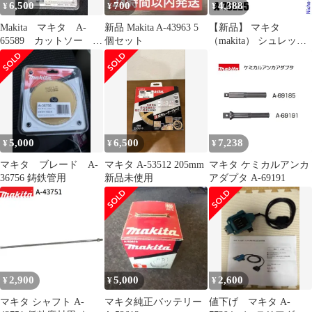
6,500
700
4,388
¥
¥
¥
Makita マキタ A-
新品 Makita A-43963 5
【新品】 マキタ
65589 カットソー
個セット
（makita） シュレッダ
TMA061HM
ーブレード付属セット
品 A-75225 草刈機 刈払
機 刈払い機 アクセサリ
ー
5,000
6,500
7,238
¥
¥
¥
マキタ ブレード A-
マキタ A-53512 205mm
マキタ ケミカルアンカ
36756 鋳鉄管用
新品未使用
アダプタ A-69191
2,900
5,000
2,600
¥
¥
¥
マキタ シャフト A-
マキタ純正バッテリー
値下げ マキタ A-