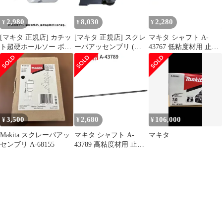
2,980
8,030
2,280
¥
¥
¥
[マキタ 正規店] カチッ
[マキタ 正規店] スクレ
マキタ シャフト A-
ト超硬ホールソー ボデ
ーパアッセンブリ (六
43767 低粘度材用 止め
ィのみ 片刃仕様 A-
角シャンク) A-68155 ス
ネジ式 M12 カクハン機
36996(14mm) A-
クレーパー
用 makita 正規品 純正品
37007(15mm) A-
撹拌機 撹拌 かくはん機
37013(16mm) A-
かくはん アクセサリ ア
37029(17mm) A-
タッチメント 部品 交換
37035(18mm) A-
37041(19mm) A-
3,500
2,680
106,000
¥
¥
¥
37057(20mm)
Makita スクレーパアッ
マキタ シャフト A-
マキタ
センブリ A-68155
43789 高粘度材用 止め
ネジ式 M12 カクハン機
用 makita 正規品 純正品
撹拌機 撹拌 かくはん機
かくはん アクセサリ ア
タッチメント 部品 交換