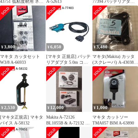
43751 低粘度材用 ネジ
A-52613
77394 バッテリアダプ
込み式 M12 カクハン機
タ 1.6m
用 makita 正規品 純正品
撹拌機 撹拌 かくはん機
かくはん アクセサリ ア
タッチメント 部品 交換
3,800
6,050
3,480
¥
¥
¥
マキタ カッタセット
[マキタ 正規店] バッテ
マキタ(Makita) カッタ
W3/8 A-66933
リアダプタ 5.0m コネ
(スクレーパ) A-43038 5
クタ式 A-77403 makita
個セット
純正 パーツ 部品 正規
品 おすすめ 便利
2,530
12,000
1,000
¥
¥
¥
[マキタ正規店] マキタ
Makita A-72126
マキタ カットソー
バイス A-58132
BL1055B & A-72132 セ
TMA057 BIM A-63890
ット