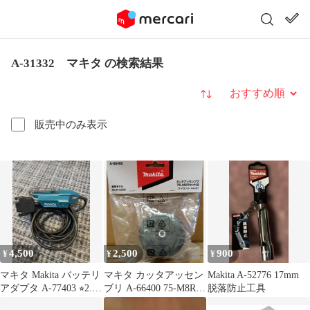
A-31332 マキタ の検索結果
並び替え
販売中のみ表示
4,500
2,500
900
¥
¥
¥
マキタ Makita バッテリ
マキタ カッタアッセン
Makita A-52776 17mm
アダプタ A-77403 ⭐︎2.3
ブリ A-66400 75-M8Rセ
脱落防止工具
回使用⭐︎
ット品 MUR100D