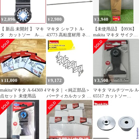
2,096
2,980
3,940
¥
¥
¥
【 新品 未開封 】 マキ
マキタ シャフト A-
【未使用品】【0936】
タ カットソー A-
43773 高粘度材用 ネジ
makita マキタ サイクロ
63909 未使用 送料無料
込み式 M12 カクハン機
ンアタッチメント A-
用 makita 正規品 純正品
67169
撹拌機 撹拌 かくはん機
IT7XARGAH9A4
かくはん アクセサリ ア
タッチメント 部品 交換
11,000
9,172
3,500
¥
¥
¥
makita/マキタ A-64369 4
マキタ｜＜純正部品＞
マキタ マルチツール A
点セット 未使用品
バーティカルカッタ A-
65517 カットソー
76249
TMA055BIM 未開封品
smkogu096539