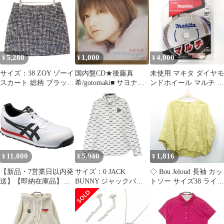
ジ】
「ジオコレ・コンバッ
トシリーズ」 [318873]
5,280
1,000
4,000
¥
¥
¥
サイズ：38 ZOY ゾーイ
国内盤CD★後藤真
未使用 マキタ ダイヤモ
スカート 総柄 ブラック
希/gotomaki■ サヨナラ
ンドホイール マルチ A
系 [240101531887] ゴル
のLOVE SONG (初回限
31887 125mm 乾式用
フウェア レディース ス
定盤)
トスト
【PKCP5038/457111463
1887】Z52699
11,000
5,940
1,816
¥
¥
¥
【新品・7営業日以内発
サイズ：0 JACK
◇ Bou Jeloud 長袖 カッ
送】【即納在庫品】ア
BUNNY ジャックバニ
トソー サイズ38 ライト
シックス
ー 2023年モデル 長袖ポ
グリーン系 レディース
［4549846331887］ ウ
ロシャツ ボタンダウン
E 【1408220031887】
ィンジョブ ＣＰ２０１
ロゴ総柄 ホワイト系
ホワイト×ブラック ２
[240101318877]# ゴルフ