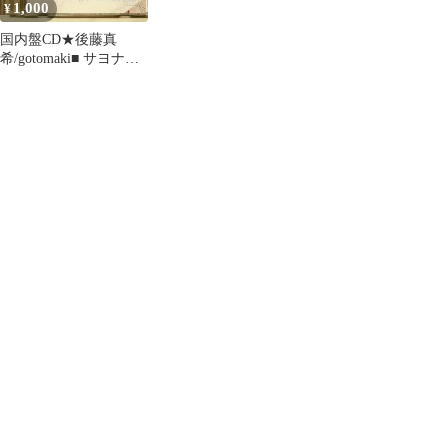
1,000
¥
国内盤CD★後藤真
希/gotomaki■ サヨナラ
のLOVE SONG (初回限
定盤)
【PKCP5038/457111463
1887】R73084