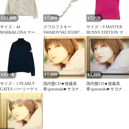
２．０ｃｍ【沖縄離島
ウェア レディース スト
販売不可】
スト
31,680
7,000
7,920
¥
¥
¥
サイズ：44
スワロフスキー
サイズ：0 MASTER
MARK&LONA マーク
SWAROVSKI 831887
BUNNY EDITION マス
アンドロナ フリース パ
Impression Amethyst セ
ターバニーエディショ
ーカー ベージュ系
ット ペンダント ネック
ン 2023年モデル 半袖ポ
[240101631887] ゴルフ
レス ピアス シルバーカ
ロシャツ メッシュ ドッ
ウェア メンズ ストスト
ラー 美品
ト柄 ピンク系
[240101318879]# ゴルフ
ウェア レディース スト
スト
9,600
1,000
1,000
¥
¥
¥
サイズ：1 PEARLY
国内盤CD★後藤真
国内盤CD★後藤真
GATES パーリーゲイツ
希/gotomaki■ サヨナラ
希/gotomaki■ サヨナラ
タートルネック ニット
のLOVE SONG (初回限
のLOVE SONG (初回限
セーター ネイビー系
定盤)
定盤)
[240101231887] ゴルフ
【PKCP5038/457111463
【PKCP5038/457111463
ウェア レディース スト
1887】W76542
1887】U56657
スト