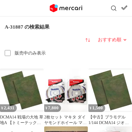
A-31887 の検索結果
並び替え
販売中のみ表示
2,431
7,800
1,500
¥
¥
¥
DCMA14 戦場の大地 草
2枚セット マキタ ダイ
【中古】プラモデル
地A 【トミーテック
ヤモンドホイール マル
1/144 DCMA14 ジオ・
318873 鉄道模型 Nゲー
チ A-31887 125mm
コム 戦場の大地 草地A