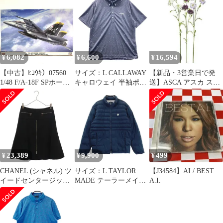
ッグ
ミック 345840
ミック 345840
K18PG（ピンクゴール
K18PG（ピンクゴール
ド） セラミック B-
ド） セラミック B-
zero1 リング セラミッ
zero1 リング セラミッ
ク ユニセックス Used A
ク ユニセックス Used A
6,082
6,600
16,594
¥
¥
¥
【中古】ﾋｺｳｷ）07560
サイズ：L CALLAWAY
【新品・3営業日で発
1/48 F/A-18F SPホーネ
キャロウェイ 半袖ポロ
送】ASCA アスカ スカ
ット ジョリー ロジャー
シャツ ボタンダウン ド
ビオサX3 (A-34584-
ス[69][240069234584]
ット 総柄 ネイビー系
016)【入数:12】
[240101534584] ゴルフ
ウェア メンズ ストスト
23,389
9,900
499
¥
¥
¥
CHANEL (シャネル) ツ
サイズ：L TAYLOR
【J34584】AI / BEST
イードセンタージップ
MADE テーラーメイド
A.I.
スカート レディース ブ
中綿ジャケット ネイビ
ラック P47140V34584
ー系 [240101434584] ゴ
ルフウェア メンズ スト
スト