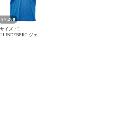
7,260
¥
サイズ：L
J.LINDEBERG ジェイ
リンドバーグ 半袖ポロ
シャツ ロゴ柄 ネイビー
系 [240101734584] ゴル
フウェア メンズ ストス
ト