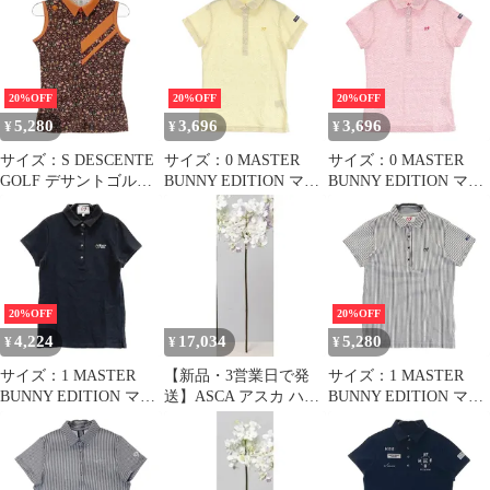
ェック柄 ピンク系
006W)【入数:24】
/AN69 ■ECD003
[240101534590] ゴルフ
ウェア メンズ ストスト
20%OFF
20%OFF
20%OFF
5,280
3,696
3,696
¥
¥
¥
サイズ：S DESCENTE
サイズ：0 MASTER
サイズ：0 MASTER
GOLF デサントゴルフ
BUNNY EDITION マス
BUNNY EDITION マス
DGWUJA00 ハーフジッ
ターバニーエディショ
ターバニーエディショ
プ ノースリーブポロシ
ン 半袖ポロシャツ 花
ン 半袖ポロシャツ 花
ャツ 花 総柄 オレンジ
総柄 イエロー系
総柄 ピンク系
系 [240101734590] ゴル
[240101345905]# ゴルフ
[240101345904]# ゴルフ
フウェア レディース ス
ウェア レディース スト
ウェア レディース スト
トスト
スト
スト
20%OFF
20%OFF
4,224
17,034
5,280
¥
¥
¥
サイズ：1 MASTER
【新品・3営業日で発
サイズ：1 MASTER
BUNNY EDITION マス
送】ASCA アスカ ハイ
BUNNY EDITION マス
ターバニーエディショ
ドランジア (A-34590-
ターバニーエディショ
ン 2022年モデル 759-
001P)【入数:24】
ン 半袖ポロシャツ スト
2160302 半袖ポロシャ
ライプ柄 グレー系
ツ グレー系
[240101345903]# ゴルフ