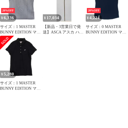
[240101345908]# ゴルフ
ウェア レディース スト
ウェア レディース スト
スト
20%OFF
20%OFF
スト
6,336
17,034
4,224
¥
¥
¥
サイズ：1 MASTER
【新品・3営業日で発
サイズ：0 MASTER
BUNNY EDITION マス
送】ASCA アスカ ハイ
BUNNY EDITION マス
ターバニーエディショ
ドランジア (A-34590-
ターバニーエディショ
ン 2022年モデル 半袖ポ
001)【入数:24】
ン 半袖ポロシャツ ネイ
ロシャツ ストライプ柄
ビー系 [240101345909]#
ネイビー系
ゴルフウェア レディー
[240101345901]# ゴルフ
ス ストスト
ウェア レディース スト
スト
5,280
¥
サイズ：1 MASTER
BUNNY EDITION マス
ターバニーエディショ
ン 759-1160312 半袖ポ
ロシャツ ブラック系
[240101345907]# ゴルフ
ウェア レディース スト
スト