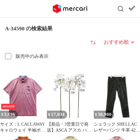
A-34590 の検索結果
並び替え
販売中のみ表示
20%OFF
3,696
17,034
30,900
¥
¥
¥
サイズ：L CALLAWAY
【新品・3営業日で発
シェラック SHELLAC
キャロウェイ 半袖ポロ
送】ASCA アスカ ハイ
レザーパンツ 牛革 42
シャツ ボタンダウン チ
ドランジア (A-34590-
黒 ブラック 1345900504