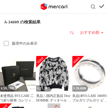
A-34609 の検索結果
並び替え
販売中のみ表示
59,700
25,300
28,600
¥
¥
¥
未使用品 BVLGARI 二
美品△国内正規品 Dior
良品□BVLGARI 346091
つ折り財布 コレツィオ
HOMME ディオール オ
ブルガリブルガリ ビ
ーネ ブラック レザー
ム 2005年
ー・ゼロワン Save the