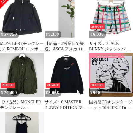
箱付き 342
7H3460900024 エディ期
Children SV925×セラミ
モヘア67％ 総柄 ニッ
ック チャリティーリン
ト/セーター メンズ 黒×
グ/指輪 シルバー 59 伊
白系 XS 伊製
製
20%OFF
57,750
9,339
6,336
¥
¥
¥
MONCLER (モンクレー
【新品・3営業日で発
サイズ：0 JACK
ル) ROMBOU ロンボウ
送】ASCA アスカ ロー
BUNNY ジャックバニ
ワッペンロゴ フーデッ
ズ (A-34609-003H)【入
ー 2023年モデル ストレ
ド ジップアップ ジャケ
数:24】
ッチ ショートパンツ マ
ット ブラック
ルチカラー チェック柄
B10934609405 54881
ホワイト系
[240101346099]# ゴルフ
ウェア レディース スト
20%OFF
20%OFF
10%OFF
スト
70,400
5,068
900
¥
¥
¥
【中古品】MONCLER
サイズ：6 MASTER
国内盤CD★シスタージ
モンクレール
BUNNY EDITION マス
ェット/SISTERJET■ X
LIMBERT NYLON ZIP
ターバニーエディショ
X X
UP PARKA
ン 裏地付き 長袖ニット
【PECF1096/454416346
B10934609805 リンバー
セーター ブラック系
0968】G21625
ド ナイロン ジップアッ
[240101634609] ゴルフ