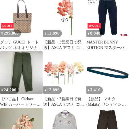
ヌ モノグラム・アンプ
834796FAEPS9752 ベー
ラント 三つ折り コンパ
ジュ/ダークブラウン キ
クト財布 M64060
ャンバス レザー トート
/34796
バッグ レディース 新品
5%OFF
20%OFF
299,060
12,896
8,848
¥
¥
¥
グッチ GUCCI トート
【新品・3営業日で発
MASTER BUNNY
バッグ ネオオリジナル
送】ASCA アスカ コチ
EDITION マスターバニ
GGキャンバス
ョウランX6 つぼみX1
ーエディション ジョガ
834796FAEPS9752 ベー
(A-34796-002C)【入
ーパンツ ATHLETIC
ジュ/ダークブラウン キ
数:12】
MASTER ネイビー系 0
ャンバス レザー トート
[240001834796]
バッグ レディース 新品
24,200
12,896
3,416
¥
¥
¥
【中古品】 Carhartt
【新品・3営業日で発
【新品】 マキタ
WIP カーハートワーク
送】ASCA アスカ コチ
(Makita) サンディング
インプログレス
ョウランX6 つぼみX1
ベルト #120 6×533mm
DOUBLE KNEE PANT
(A-34796-020K)【入
鉄工用 (10枚入) A-
I034796 ダブルニー パ
数:12】
34556 1
ンツ ボトムス ワークパ