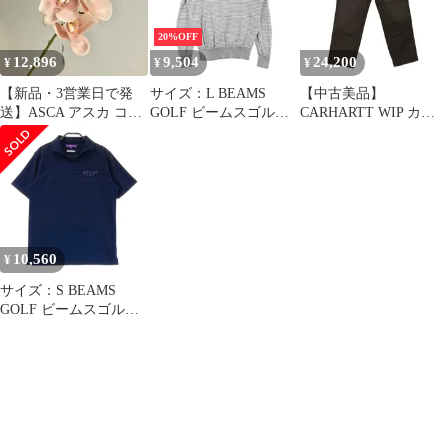
ンツ 【156-260429-ko-
19-tei】
20%OFF
12,896
9,504
24,200
¥
¥
¥
【新品・3営業日で発
サイズ：L BEAMS
【中古美品】
送】ASCA アスカ コチ
GOLF ビームスゴルフ
CARHARTT WIP カー
ョウランX6 つぼみX1
襟付 コットン混 ニット
ハート ダブリューアイ
(A-34796-003C)【入
セーター ボーダー柄 グ
ピー I034796 26SS
数:12】
レー系 [240101347964]
DOUBLE KNEE PANT
ゴルフウェア メンズ ス
ダブル ニー パンツ ボ
トスト
トムス ズボン 【153-
260722-cs-10-izu】
10,560
¥
サイズ：S BEAMS
GOLF ビームスゴルフ
2023年モデル 襟付 半袖
Tシャツ ボーダー柄 ネ
イビー系
[240101347963]# ゴルフ
ウェア メンズ ストスト