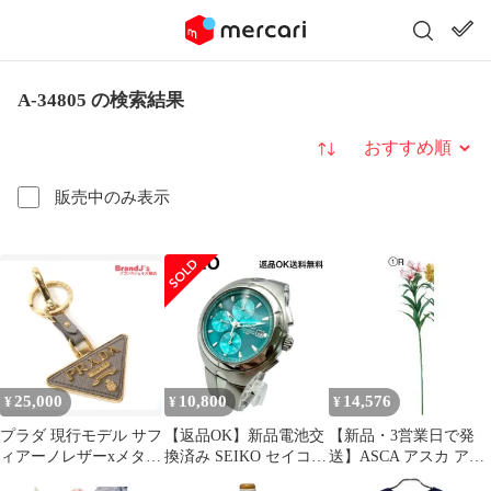
A-34805 の検索結果
並び替え
販売中のみ表示
25,000
10,800
14,576
¥
¥
¥
プラダ 現行モデル サフ
【返品OK】新品電池交
【新品・3営業日で発
ィアーノレザーxメタル
換済み SEIKO セイコー
送】ASCA アスカ アル
キーチェーン トライア
WIRED ワイアード ク
ストロメリアX5 つぼみ