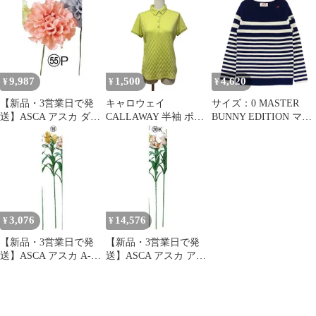
ングル クレイグレー キ
ォーツ 誕生15周年記念
X3 (A-34805-001R)【入
ーリング 1PP128
モデル 7T92-0TB0 クロ
数:24】
PRADA /34805
ノグラフ デイト アナロ
グ 腕時計 メンズ ブル
ー【D425601034805フ
2601】
9,987
1,500
4,620
¥
¥
¥
【新品・3営業日で発
キャロウェイ
サイズ：0 MASTER
送】ASCA アスカ ダリ
CALLAWAY 半袖 ポロ
BUNNY EDITION マス
アピック モーブピンク
シャツ ジグザグ 幾何学
ターバニーエディショ
(A-34808055P)【入
柄 ジャガード M 黄緑
ン ニットセーター ボー
数:36】
黄 ライムイエロー 241-
ダー柄 ネイビー系
1134805 /MZ
[240101734805] ゴルフ
ウェア レディース スト
スト
3,076
14,576
¥
¥
【新品・3営業日で発
【新品・3営業日で発
送】ASCA アスカ A-
送】ASCA アスカ アル
34805 アルストロメリ
ストロメリアX5 つぼみ
アX5 つぼみX3 (72-
X3 (A-34805-020K)【入
34805-10)
数:24】