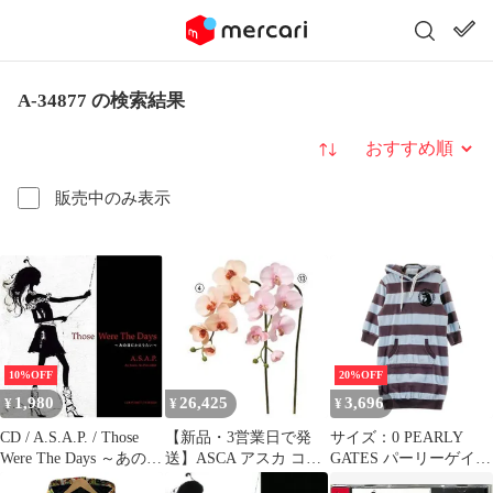
A-34877 の検索結果
並び替え
販売中のみ表示
10%OFF
20%OFF
1,980
26,425
3,696
¥
¥
¥
CD / A.S.A.P. / Those
【新品・3営業日で発
サイズ：0 PEARLY
Were The Days ～あの日
送】ASCA アスカ コチ
GATES パーリーゲイツ
にかえりたい～
ョウランX5 つぼみX3
フード付 七分袖ワンピ