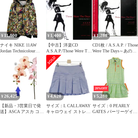
(A-34877-013)【入
ース ボーダー柄 ブルー
数:12】
系 [240101348778] ゴル
フウェア レディース ス
トスト
11,000
1,400
1,280
¥
¥
¥
ナイキ NIKE 11AW
【中古】洋楽CD
CD1枚 / A.S.A.P. / Those
Jordan Technicolour
A.S.A.P./Those Were The
Were The Days～あの日
Hoodie 434877-100 パー
Days～あの日にかえり
にかえりたい～ /
カ マルチカラー Lサイ
たい～
D00182280
ズ 201MT-5317
20%OFF
26,425
4,620
5,280
¥
¥
¥
【新品・3営業日で発
サイズ：L CALLAWAY
サイズ：0 PEARLY
送】ASCA アスカ コチ
キャロウェイ ストレッ
GATES パーリーゲイツ
ョウランX5 つぼみX3
チ プリーツスカート ブ
ハーフジップ ノースリ
(A-34877-004)【入
ルー系 [240101634877]
ーブワンピース ボーダ
数:12】
ゴルフウェア レディー
ー柄 イエロー系
ス ストスト
[240101348777] ゴルフ