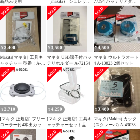
新品未使用
（makita） シュレッダ
77394 バッテリアダプ
ーブレード付属セット
タ 1.6m
品 A-75225 草刈機 刈払
機 刈払い機 アクセサリ
ー
2,400
3,500
4,500
¥
¥
¥
Makita[マキタ] 工具キ
マキタ USB端子付バッ
マキタ ウルトラオート
ャッチャー 型番：A-
テリホルダー A-72154
4 A-13823 2個セット
58419 新品未使用品
2,710
4,250
3,480
¥
¥
¥
[マキタ 正規店] フリー
[マキタ 正規店] 工具キ
マキタ(Makita) カッタ
ローラー付4本出カッタ
ャッチャーセット品 A-
(スクレーパ) A-43038 5
A-51091
70851
個セット