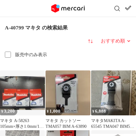
A-40799 マキタ の検索結果
並び替え
販売中のみ表示
3,200
1,000
6,888
¥
¥
¥
マキタ A-58263
マキタ カットソー
マキタMAKITA A-
105mm×厚さ1.0mm/10
TMA057 BIM A-63890
65545 TMA047 BIM5枚
枚入 3セット
入