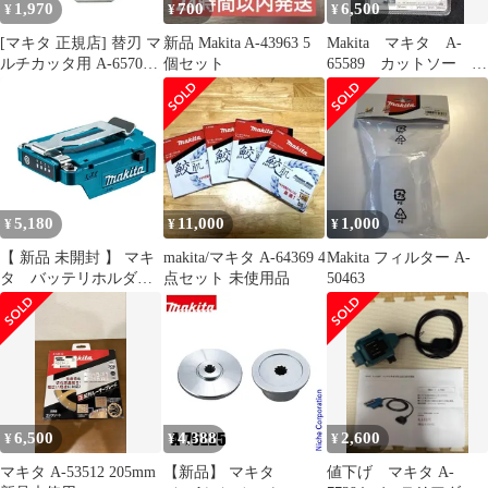
1,970
700
6,500
¥
¥
¥
[マキタ 正規店] 替刃 マ
新品 Makita A-43963 5
Makita マキタ A-
ルチカッタ用 A-65707
個セット
65589 カットソー
ロックピン付(刃物交換
TMA061HM
用)
5,180
11,000
1,000
¥
¥
¥
【 新品 未開封 】 マキ
makita/マキタ A-64369 4
Makita フィルター A-
タ バッテリホルダ
点セット 未使用品
50463
A A-72154 未使用 送
料無料
6,500
4,388
2,600
¥
¥
¥
マキタ A-53512 205mm
【新品】 マキタ
値下げ マキタ A-