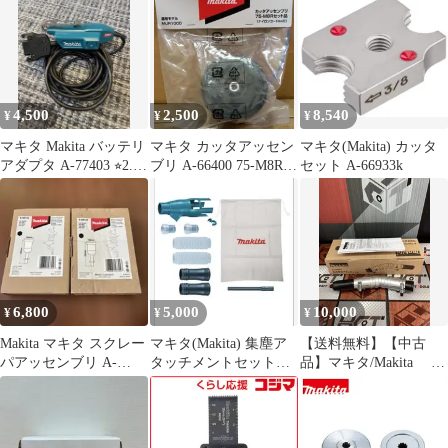
4,500
2,500
8,540
¥
¥
¥
マキタ Makita バッテリ
マキタ カッタアッセン
マキタ(Makita) カッタ
アダプタ A-77403 ⭐︎2.3
ブリ A-66400 75-M8Rセ
セット A-66933k
回使用⭐︎
ット品 MUR100D
6,800
5,000
10,000
¥
¥
¥
Makita マキタ スクレー
マキタ(Makita) 集塵ア
【送料無料】【中古
パアッセンブリ A-
タッチメントセット品
品】マキタ/Makita A-
68155 2個セット
196860-7
75079 角度変更アタ
ッチメント【ハンズク
ラフト島根出雲】