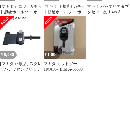
[マキタ 正規店] カチッ
[マキタ 正規店] カチッ
マキタ バッテリアダプ
ト超硬ホールソー ボデ
ト超硬ホールソー ボデ
タセット品 1.4m A-
ィのみ 両刃仕様 A-
ィのみ 片刃仕様 A-
76962 適用モデル：
37063(21mm) A-
36996(14mm) A-
UP180D
37079(22mm) A-
37007(15mm) A-
37085(23mm) A-
37013(16mm) A-
37091(24mm) A-
37029(17mm) A-
37100(25mm)
37035(18mm) A-
37041(19mm) A-
8,030
1,000
¥
¥
37057(20mm)
[マキタ 正規店] スクレ
マキタ カットソー
ーパアッセンブリ (六
TMA057 BIM A-63890
角シャンク) A-68155 ス
クレーパー