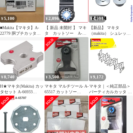
5,100
2,096
4,388
¥
¥
¥
■Makita【マキタ】A-
【 新品 未開封 】 マキ
【新品】 マキタ
22779 胴ブチカッタ
タ カットソー A-
（makita） シュレッダ
A25-3073、A25-3074
63909 未使用 送料無料
ーブレード付属セット
品 A-75574
8,740
3,500
9,172
¥
¥
¥
H★マキタ(Makita) カッ
マキタ マルチツール A-
マキタ｜＜純正部品＞
タセット A-66933
65517 カットソー
バーティカルカッタ A-
dfa2136e
TMA055BIM 未開封品
76249
smkogu096539