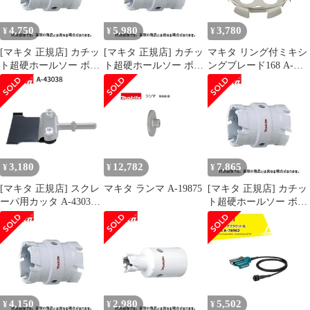
4,750
5,980
3,780
¥
¥
¥
[マキタ 正規店] カチッ
[マキタ 正規店] カチッ
マキタ リング付ミキシ
ト超硬ホールソー ボデ
ト超硬ホールソー ボデ
ングブレード168 A-
ィのみ 両刃仕様 A-
ィのみ 両刃仕様 A-
57906 低粘土材用
37281(43mm)
37384(53mm) A-
makita 正規品 純正品 撹
37390(54mm) A-
拌機 撹拌 かくはん機
37409(55mm)
かくはん 刃 ブレード
アクセサリ アタッチメ
ント 部品 交換
3,180
12,782
7,865
¥
¥
¥
[マキタ 正規店] スクレ
マキタ ランマ A-19875
[マキタ 正規店] カチッ
ーパ用カッタ A-43038
ト超硬ホールソー ボデ
スクレーパー
ィのみ 両刃仕様 A-
37312(46mm) A-
37328(47mm)
4,150
2,980
5,502
¥
¥
¥