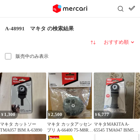
A-48991 マキタ の検索結果
並び替え
販売中のみ表示
1,300
2,500
6,777
¥
¥
¥
マキタ カットソー
マキタ カッタアッセン
マキタMAKITA A-
TMA057 BIM A-63890
ブリ A-66400 75-M8Rセ
65545 TMA047 BIM5枚
ット品 MUR100D
入