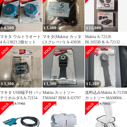
4,500
3,480
12,000
¥
¥
¥
マキタ ウルトラオート
マキタ(Makita) カッタ
Makita A-72126
4 A-13823 2個セット
(スクレーパ) A-43038 5
BL1055B & A-72132 セ
個セット
ット
3,300
1,300
1,100
¥
¥
¥
マキタ USB端子付 バッ
Makita カットソー
送料込みMakita A-71358
テリホルダA A-72154
TMA047 BIM A-63797
カットソー MAM004
SK一枚