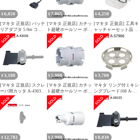
6,050
7,865
4,250
¥
¥
¥
[マキタ 正規店] バッテ
[マキタ 正規店] カチッ
[マキタ 正規店] 工具キ
リアダプタ 5.0m コネ
ト超硬ホールソー ボデ
ャッチャーセット品 A-
クタ式 A-77403 makita
ィのみ 両刃仕様 A-
70851
純正 パーツ 部品 正規
37312(46mm) A-
品 おすすめ 便利
37328(47mm)
3,180
5,980
3,780
¥
¥
¥
[マキタ 正規店] スクレ
[マキタ 正規店] カチッ
マキタ リング付ミキシ
ーパ用カッタ A-43038
ト超硬ホールソー ボデ
ングブレード168 A-
スクレーパー
ィのみ 両刃仕様 A-
57906 低粘土材用
37384(53mm) A-
makita 正規品 純正品 撹
37390(54mm) A-
拌機 撹拌 かくはん機
37409(55mm)
かくはん 刃 ブレード
アクセサリ アタッチメ
ント 部品 交換
12,782
2,980
8,030
¥
¥
¥