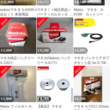
11,000
9,172
6,500
¥
¥
¥
makita/マキタ A-64369 4
マキタ｜＜純正部品＞
Makita マキタ A-
点セット 未使用品
バーティカルカッタ A-
65589 カットソー
76249
TMA061HM
5,000
9,200
6,095
¥
¥
¥
マキタ純正バッテリー
マキタ(Makita) バッテ
マキタ バッテリアダプ
A-52613
リー A-61715
タセット品 5m A-76831
適用モデル：UP180D
1,000
4,388
6,500
¥
¥
¥
Makita フィルター A-
【新品】 マキタ
マキタ A-53512 205mm