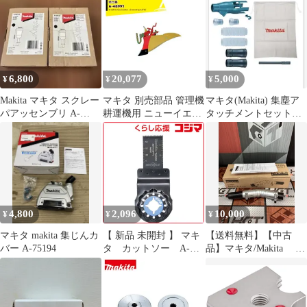
6,800
20,077
5,000
¥
¥
¥
Makita マキタ スクレー
マキタ 別売部品 管理機
マキタ(Makita) 集塵ア
パアッセンブリ A-
耕運機用 ニューイエロ
タッチメントセット品
68155 2個セット
ー培土器 尾輪付き A-
196860-7
48991
4,800
2,096
10,000
¥
¥
¥
マキタ makita 集じんカ
【 新品 未開封 】 マキ
【送料無料】【中古
バー A-75194
タ カットソー A-
品】マキタ/Makita A-
63909 未使用 送料無料
75079 角度変更アタ
ッチメント【ハンズク
ラフト島根出雲】