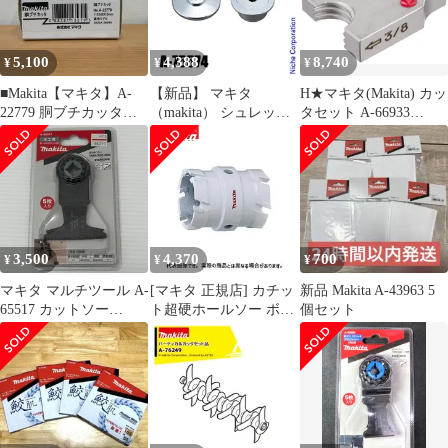
5,100
4,388
8,740
¥
¥
¥
■Makita【マキタ】A-
【新品】 マキタ
H★マキタ(Makita) カッ
22779 胴ブチカッタ
（makita） シュレッダ
タセット A-66933
A25-3073、A25-3074
ーブレード付属セット
dfa2136e
品 A-75574
3,500
4,370
700
¥
¥
¥
マキタ マルチツール A-
[マキタ 正規店] カチッ
新品 Makita A-43963 5
65517 カットソー
ト超硬ホールソー ボデ
個セット
TMA055BIM 未開封品
ィのみ 両刃仕様 A-
smkogu096539
37150(30mm) A-
37166(31mm) A-
37172(32mm)