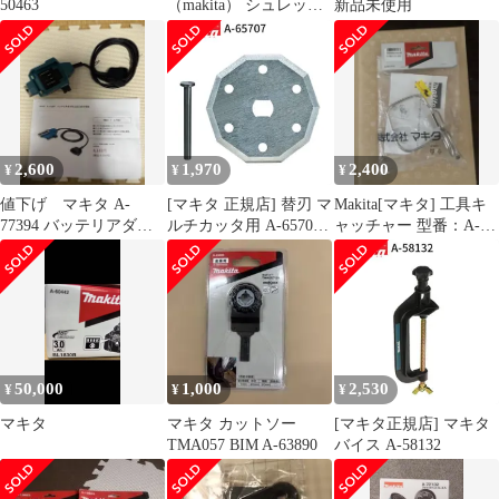
50463
（makita） シュレッダ
新品未使用
ーブレード付属セット
品 A-75225 草刈機 刈払
機 刈払い機 アクセサリ
ー
2,600
1,970
2,400
¥
¥
¥
値下げ マキタ A-
[マキタ 正規店] 替刃 マ
Makita[マキタ] 工具キ
77394 バッテリアダプ
ルチカッタ用 A-65707
ャッチャー 型番：A-
タ 1.6m
ロックピン付(刃物交換
58419 新品未使用品
用)
50,000
1,000
2,530
¥
¥
¥
マキタ
マキタ カットソー
[マキタ正規店] マキタ
TMA057 BIM A-63890
バイス A-58132