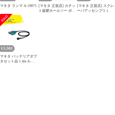
マキタ ランマ A-19875
[マキタ 正規店] カチッ
[マキタ 正規店] スクレ
ト超硬ホールソー ボデ
ーパアッセンブリ (六
ィのみ 片刃仕様 A-
角シャンク) A-68155 ス
36996(14mm) A-
クレーパー
37007(15mm) A-
37013(16mm) A-
37029(17mm) A-
37035(18mm) A-
37041(19mm) A-
5,502
¥
37057(20mm)
マキタ バッテリアダプ
タセット品 1.4m A-
76962 適用モデル：
UP180D