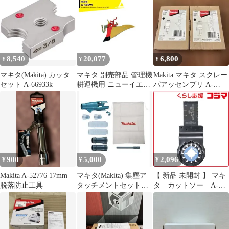
8,540
20,077
6,800
¥
¥
¥
マキタ(Makita) カッタ
マキタ 別売部品 管理機
Makita マキタ スクレー
セット A-66933k
耕運機用 ニューイエロ
パアッセンブリ A-
ー培土器 尾輪付き A-
68155 2個セット
48991
900
5,000
2,096
¥
¥
¥
Makita A-52776 17mm
マキタ(Makita) 集塵ア
【 新品 未開封 】 マキ
脱落防止工具
タッチメントセット品
タ カットソー A-
196860-7
63909 未使用 送料無料