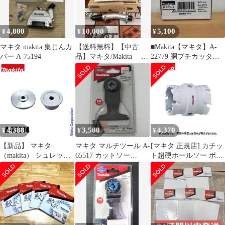
4,800
10,000
5,100
¥
¥
¥
マキタ makita 集じんカ
【送料無料】【中古
■Makita【マキタ】A-
バー A-75194
品】マキタ/Makita A-
22779 胴ブチカッタ
75079 角度変更アタ
A25-3073、A25-3074
ッチメント【ハンズク
ラフト島根出雲】
4,388
3,500
4,370
¥
¥
¥
【新品】 マキタ
マキタ マルチツール A-
[マキタ 正規店] カチッ
（makita） シュレッダ
65517 カットソー
ト超硬ホールソー ボデ
ーブレード付属セット
TMA055BIM 未開封品
ィのみ 両刃仕様 A-
品 A-75574
smkogu096539
37150(30mm) A-
37166(31mm) A-
37172(32mm)