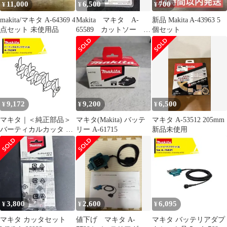
11,000
6,500
700
¥
¥
¥
makita/マキタ A-64369 4
Makita マキタ A-
新品 Makita A-43963 5
点セット 未使用品
65589 カットソー
個セット
TMA061HM
9,172
9,200
6,500
¥
¥
¥
マキタ｜＜純正部品＞
マキタ(Makita) バッテ
マキタ A-53512 205mm
バーティカルカッタ A-
リー A-61715
新品未使用
76249
3,800
2,600
6,095
¥
¥
¥
マキタ カッタセット
値下げ マキタ A-
マキタ バッテリアダプ