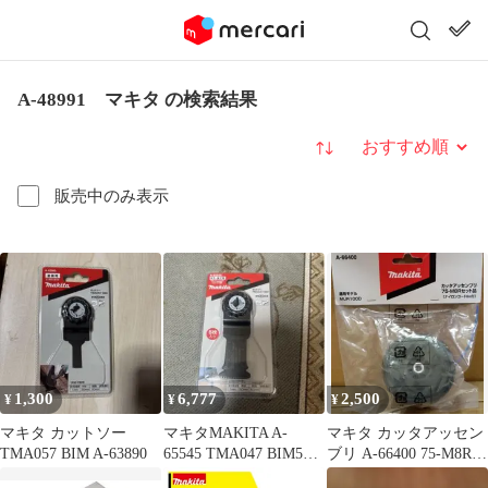
A-48991 マキタ の検索結果
並び替え
販売中のみ表示
1,300
6,777
2,500
¥
¥
¥
マキタ カットソー
マキタMAKITA A-
マキタ カッタアッセン
TMA057 BIM A-63890
65545 TMA047 BIM5枚
ブリ A-66400 75-M8Rセ
入
ット品 MUR100D