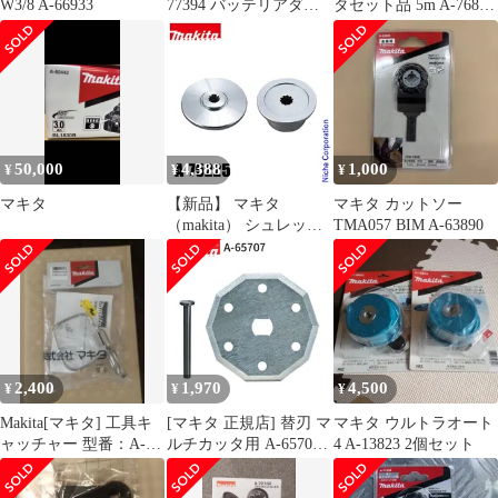
W3/8 A-66933
77394 バッテリアダプ
タセット品 5m A-76831
タ 1.6m
適用モデル：UP180D
50,000
4,388
1,000
¥
¥
¥
マキタ
【新品】 マキタ
マキタ カットソー
（makita） シュレッダ
TMA057 BIM A-63890
ーブレード付属セット
品 A-75225 草刈機 刈払
機 刈払い機 アクセサリ
ー
2,400
1,970
4,500
¥
¥
¥
Makita[マキタ] 工具キ
[マキタ 正規店] 替刃 マ
マキタ ウルトラオート
ャッチャー 型番：A-
ルチカッタ用 A-65707
4 A-13823 2個セット
58419 新品未使用品
ロックピン付(刃物交換
用)