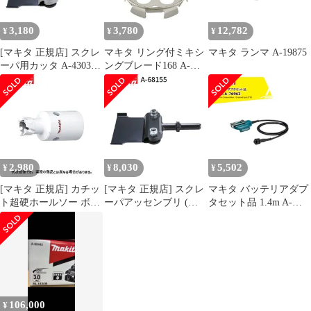
3,180
3,780
12,782
¥
¥
¥
[マキタ 正規店] スクレ
マキタ リング付ミキシ
マキタ ランマ A-19875
ーパ用カッタ A-43038
ングブレード168 A-
スクレーパー
57906 低粘土材用
makita 正規品 純正品 撹
拌機 撹拌 かくはん機
かくはん 刃 ブレード
アクセサリ アタッチメ
ント 部品 交換
2,980
8,030
5,502
¥
¥
¥
[マキタ 正規店] カチッ
[マキタ 正規店] スクレ
マキタ バッテリアダプ
ト超硬ホールソー ボデ
ーパアッセンブリ (六
タセット品 1.4m A-
ィのみ 片刃仕様 A-
角シャンク) A-68155 ス
76962 適用モデル：
36996(14mm) A-
クレーパー
UP180D
37007(15mm) A-
37013(16mm) A-
37029(17mm) A-
37035(18mm) A-
37041(19mm) A-
106,000
¥
37057(20mm)