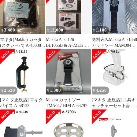
3,480
12,000
1,100
¥
¥
¥
マキタ(Makita) カッタ
Makita A-72126
送料込みMakita A-71358
(スクレーパ) A-43038 5
BL1055B & A-72132 セ
カットソー MAM004
個セット
ット
SK一枚
2,530
1,300
4,250
¥
¥
¥
[マキタ正規店] マキタ
Makita カットソー
[マキタ 正規店] 工具キ
バイス A-58132
TMA047 BIM A-63797
ャッチャーセット品 A-
70851