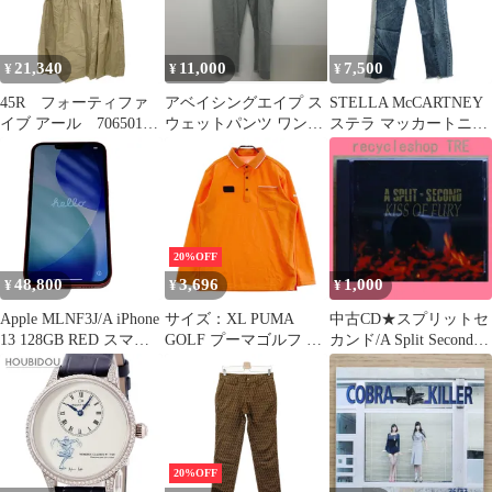
着】【中古】50142161
ー イージースカート F
サイズ 無地 華やか 上
品 綺麗め オフィス カ
21,340
11,000
7,500
¥
¥
¥
ジュアル ★ ■◆
45R フォーティファ
アベイシングエイプ ス
STELLA McCARTNEY
イブ アール 70650142
ウェットパンツ ワンポ
ステラ マッカートニー
ブラウン ダンプ無双の
イントロゴ 刺繍ロゴ メ
18SS カットオフデニム
ドレス リバーシブルワ
ンズ XXL
パンツ 501428 インディ
ンピース 表記無し
ISItems【USED】【古
ゴブルー 27
着】【中古】50142367
20%OFF
48,800
3,696
1,000
¥
¥
¥
Apple MLNF3J/A iPhone
サイズ：XL PUMA
中古CD★スプリットセ
13 128GB RED スマー
GOLF プーマゴルフ 長
カンド/A Split Second■
トフォン ジャンク
袖ポロシャツ オレンジ
Kiss of fury
T11501425
系 [240101501423] ゴル
【AS5014CD/541344350
フウェア メンズ ストス
1426】A23457
ト
20%OFF