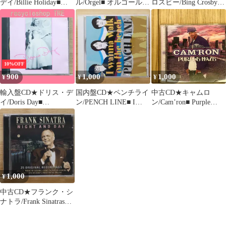
デイ/Billie Holiday■
ル/Orgel■ オルゴールで
ロスビー/Bing Crosby■
Classic Decade '35
聴く宇多田ヒカル作品
The Million Sellers
【PLATCD254/50142936
集
【PLATCD295/50142936
25425】F22651
【VRCH5014/454269650
29522】I01981
1424】X76020
10%OFF
900
1,000
1,000
¥
¥
¥
輸入盤CD★ドリス・デ
国内盤CD★ペンチライ
中古CD★キャムロ
イ/Doris Day■
ン/PENCH LINE■ I
ン/Cam’ron■ Purple
Sentimental Journey
wanna walk on the beach
Haze
【PLATCD178/50142936
【KOGA136/494872208
【B000272802/06024986
17826】I01985
6796】V50142
16727】T50142
1,000
¥
中古CD★フランク・シ
ナトラ/Frank Sinatras■
Night and Day
【PLATCD958/50142936