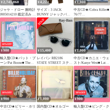
2,741,860
4,224
1,000
¥
¥
¥
ジャケ・ドロー 腕時計
サイズ：3 JACK
中古CD★/Cobra Killer■
J005014210 鑑定済み ブ
BUNNY ジャックバニ
76/77
ランド
ー ストレッチパンツ う
【1569850142/40156985
さぎ ロゴ 総柄 ブラウ
01421】M03438
ン系 [240101550142] ゴ
ルフウェア メンズ スト
スト
10%OFF
900
15,400
1,000
¥
¥
¥
輸入盤CD★パット・ブ
レイバン RB2186
中古CD★カニエ・ウェ
ーン/Pat Boone■ The
STATE STREET ステー
スト/Kanye West■ Late
Best of
トストリート クリアフ
Registration
【PLATCD434/50142936
レーム×ダークグレーレ
【0602498824016/06024
43429】I01776
ンズ 601/71A 48□22 レ
98824016】Y50142
ディース -
ISItems【USED】【古
着】【中古】50142821
10%OFF
10%OFF
900
1,000
900
¥
¥
¥
中古CD★ビリー・ホリ
国内盤CD★オルゴー
輸入盤CD★ビング・ク