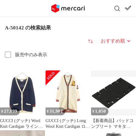
A-50142 の検索結果
並び替え
販売中のみ表示
27,099
31,902
1,050
¥
¥
¥
GUCCI (グッチ) Wool
GUCCI (グッチ) Long
【新着商品】パッドコ
Knit Cardigan ラインス
Wool Knit Cardigan ロゴ
ンプリート マキタ
トーン装飾 ロゴ刺繍 ウ
刺繍 ロングウールニッ
(Makita) クランプ式 サ