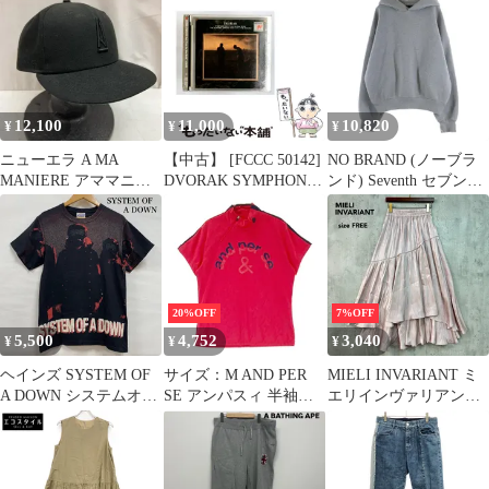
ールニットカーディガ
トカーディガン アイボ
ンダ用 A-50142
ン ネイビー 501427
リー 501427 X9N09
X9N09
12,100
11,000
10,820
¥
¥
¥
ニューエラ A MA
【中古】 [FCCC 50142]
NO BRAND (ノーブラ
MANIERE アママニエ
DVORAK SYMPHONY
ンド) Seventh セブンス
ール キャップ 7 3/8
No. 9 ”From the New
V2 HOODIE プルオー
58.7cm メンズ -
World” / A.DAVIS /
バーパーカー フーディ
ISItems【USED】【古
SONY RECORDS
ー グレー
着】【中古】50142322
T250101014203
20%OFF
7%OFF
5,500
4,752
3,040
¥
¥
¥
ヘインズ SYSTEM OF
サイズ：M AND PER
MIELI INVARIANT ミ
A DOWN システムオブ
SE アンパスィ 半袖ハ
エリインヴァリアント
アダウン 00s フルグラ
イネックTシャツ レッ
パープル 501425 フレア
フィック バンド Tシャ
ド系 [240101450142] ゴ
スカート ティアード ロ
ツ メンズ S
ルフウェア レディース
ングスカート 光沢 サテ
ISItems【USED】【古
ストスト
ン ウエストゴム ギャザ