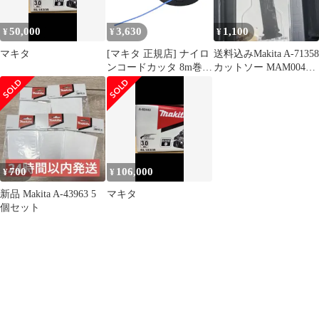
50,000
3,630
1,100
¥
¥
¥
マキタ
[マキタ 正規店] ナイロ
送料込みMakita A-71358
ンコードカッタ 8m巻
カットソー MAM004
A-66400
SK一枚
700
106,000
¥
¥
新品 Makita A-43963 5
マキタ
個セット