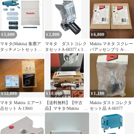
5,000
2,000
6,800
¥
¥
¥
マキタ(Makita) 集塵ア
マキタ ダストコレク
Makita マキタ スクレー
タッチメントセット品
タセットA-60377ｘ3個
パアッセンブリ A-
196860-7
セット 新品
68155 2個セット
12,000
10,000
1,180
¥
¥
¥
マキタ Makita エアー3
【送料無料】【中古
Makita ダストコレクタ
点セット A-13041
品】マキタ/Makita A-
セット品 A-60377
75079 角度変更アタ
ッチメント【ハンズク
ラフト島根出雲】