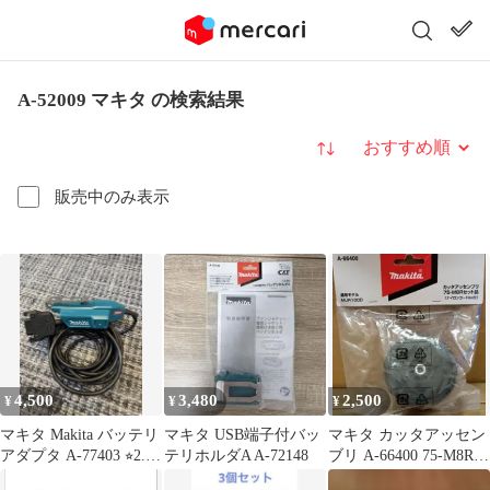
A-52009 マキタ の検索結果
並び替え
販売中のみ表示
4,500
3,480
2,500
¥
¥
¥
マキタ Makita バッテリ
マキタ USB端子付バッ
マキタ カッタアッセン
アダプタ A-77403 ⭐︎2.3
テリホルダA A-72148
ブリ A-66400 75-M8Rセ
回使用⭐︎
ット品 MUR100D