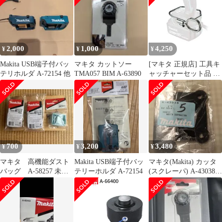
2,000
1,000
4,250
¥
¥
¥
Makita USB端子付バッ
マキタ カットソー
[マキタ 正規店] 工具キ
テリホルダ A-72154 他
TMA057 BIM A-63890
ャッチャーセット品 A-
70851
700
3,200
3,480
¥
¥
¥
マキタ 高機能ダスト
Makita USB端子付バッ
マキタ(Makita) カッタ
バッグ A-58257 未開
テリーホルダ A-72154
(スクレーパ) A-43038 5
封 紙パックおまけ
個セット