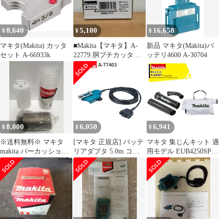
8,640
5,100
16,658
¥
¥
¥
マキタ(Makita) カッタ
■Makita【マキタ】A-
新品 マキタ(Makita)バ
セット A-66933k
22779 胴ブチカッタ
ッテリ4600 A-30704
A25-3073、A25-3074
8,000
6,050
6,941
¥
¥
¥
※送料無料※ マキタ
[マキタ 正規店] バッテ
マキタ 集じんキット 適
makita パーカッション
リアダプタ 5.0m コネ
用モデル EUB4250SP
コアビット A-49513
クタ式 A-77403 makita
ゴミや落ち葉の吸引用
80mm ハンマドリル用
純正 パーツ 部品 正規
に A-60327
長期保管 未使用品 囗G
品 おすすめ 便利