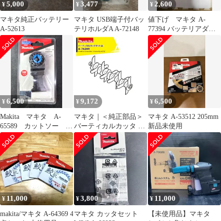
5,000
3,477
2,600
¥
¥
¥
マキタ純正バッテリー
マキタ USB端子付バッ
値下げ マキタ A-
A-52613
テリホルダA A-72148
77394 バッテリアダプ
タ 1.6m
6,500
9,172
6,500
¥
¥
¥
Makita マキタ A-
マキタ｜＜純正部品＞
マキタ A-53512 205mm
65589 カットソー
バーティカルカッタ A-
新品未使用
TMA061HM
76249
11,000
3,800
11,000
¥
¥
¥
makita/マキタ A-64369 4
マキタ カッタセット
【未使用品】マキタ