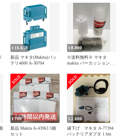
16,658
8,000
¥
¥
バ
新品 マキタ(Makita)バッ
※送料無料※ マキタ
テリ4600 A-30704
makita パーカッションコ
アビット A-49513 80mm
ハンマドリル用 長期保管
未使用品 囗G
700
2,600
¥
¥
 新
新品 Makita A-43963 5個
値下げ マキタ A-77394
セット
バッテリアダプタ 1.6m