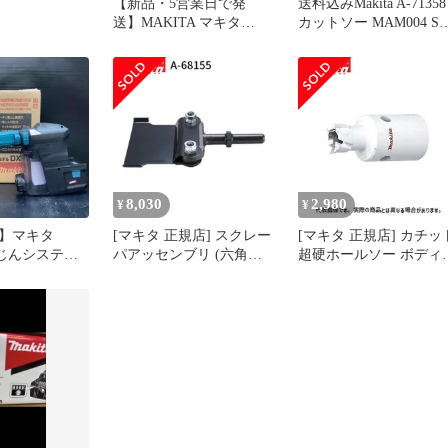
【新品・5営業日で発
送料込みMakita A-71358
送】MAKITA マキタ
カットソー MAM004 S
A58257 高機能ダストバ
一枚
ック A-58257
8,030
2,980
¥
¥
】マキタ
[マキタ 正規店] スクレー
[マキタ 正規店] カチッ
) 集じんシステム
パアッセンブリ (六角シ
超硬ホールソー ボディ
70029【川越店】
ャンク) A-68155 スクレー
み 片刃仕様 A-
パー
36996(14mm) A-
37007(15mm) A-
37013(16mm) A-
37029(17mm) A-
37035(18mm) A-
37041(19mm) A-
37057(20mm)