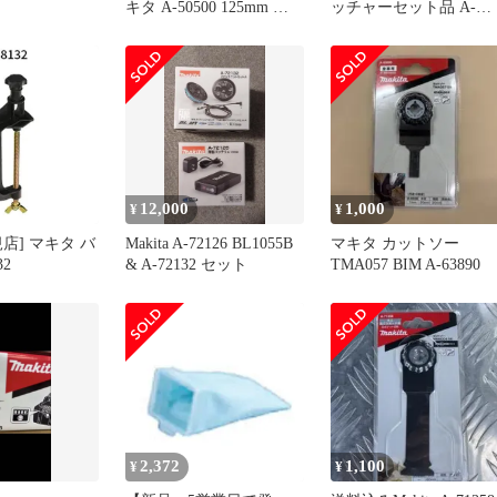
キタ A-50500 125mm タフ
ッチャーセット品 A-
コートチッ
70851
12,000
1,000
¥
¥
店] マキタ バ
Makita A-72126 BL1055B
マキタ カットソー
32
& A-72132 セット
TMA057 BIM A-63890
2,372
1,100
¥
¥