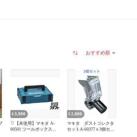
並び替え
3,980
2,000
¥
¥
ブ
▽【未使用】マキタ A-
マキタ ダストコレクタ
ット
60501 ツールボックス
セットA-60377ｘ3個セッ
【山口下関店】
ト 新品