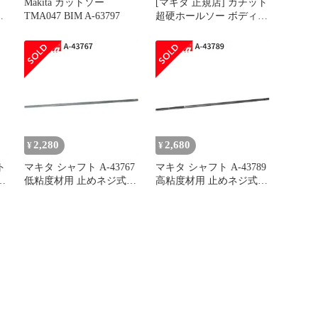
Makita カットソー
[マキタ 正規店] カチット
K
TMA047 BIM A-63797
超硬ホールソー ボディの
み 両刃仕様 A-
37384(53mm) A-
37390(54mm) A-
37409(55mm)
2,280
2,680
¥
¥
ト
マキタ シャフト A-43767
マキタ シャフト A-43789
の
低粘度材用 止めネジ式
高粘度材用 止めネジ式
M12 カクハン機用 makita
M12 カクハン機用 makita
正規品 純正品 撹拌機 撹
正規品 純正品 撹拌機 撹
拌 かくはん機 かくはん
拌 かくはん機 かくはん
アクセサリ アタッチメン
アクセサリ アタッチメン
ト 部品 交換
ト 部品 交換