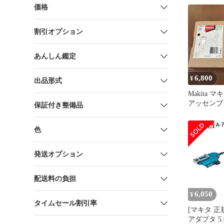
価格
割引オプション
あんしん鑑定
6,800
¥
出品形式
Makita 
アッセンブリ 
保証付き整備品
個セット
色
発送オプション
配送料の負担
6,050
¥
タイムセール割引率
[マキタ 正
アダプタ 5.0m 