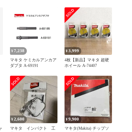
7,238
3,999
¥
¥
マキタ ケミカルアンカア
4枚【新品】マキタ 超硬
ダプタ A-69191
ホイール A-74407
2,600
9,900
¥
¥
ャ
マキタ インパクト 工
マキタ(Makita) チップソ