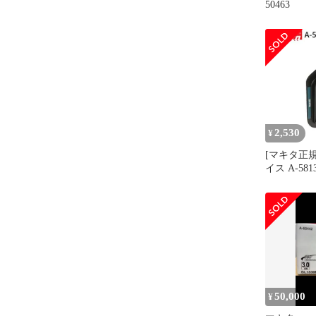
50463
2,530
¥
[マキタ正規
イス A-581
50,000
¥