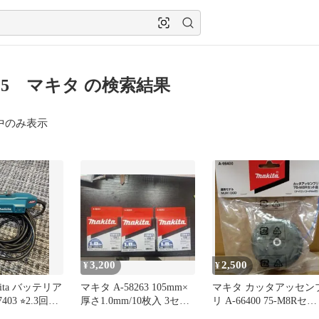
2015 マキタ の検索結果
中のみ表示
3,200
2,500
¥
¥
ita バッテリア
マキタ A-58263 105mm×
マキタ カッタアッセン
403 ⭐︎2.3回使
厚さ1.0mm/10枚入 3セッ
リ A-66400 75-M8Rセ
ト
品 MUR100D