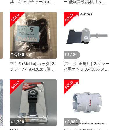
具 キャッチャーex a-
ー 低騒音軟鋼材用 A-
58419
48446 外径305mm 刃数
60T【柏店】
3,480
3,180
¥
¥
マキタ(Makita) カッタ(ス
[マキタ 正規店] スクレー
クレーパ) A-43038 5個セ
パ用カッタ A-43038 スク
ット
レーパー
1,300
5,980
¥
¥