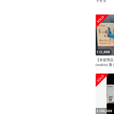
マキタ
11,000
¥
【未使用品
(makita
DX12 A-
106,000
¥