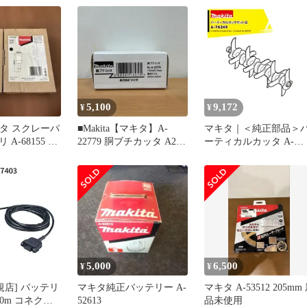
5,100
9,172
¥
¥
マキタ スクレーパ
■Makita【マキタ】A-
マキタ｜＜純正部品＞
A-68155 2
22779 胴ブチカッタ A25-
ーティカルカッタ A-
3073、A25-3074
76249
5,000
6,500
¥
¥
規店] バッテリ
マキタ純正バッテリー A-
マキタ A-53512 205mm
コネクタ
52613
品未使用