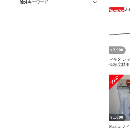
除外キーワード
式 A-77403
ーツ 部品 
め 便利
2,900
¥
マキタ シャフ
低粘度材用
M12 カクハ
正規品 純正
拌 かくは
アクセサリ
ト 部品 交
1,000
¥
Makita フ