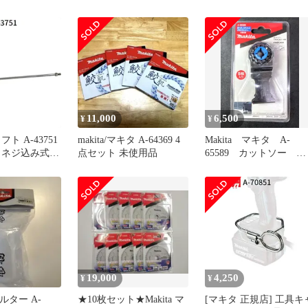
 makita 純正 パ
正規品 おすす
11,000
6,500
¥
¥
ト A-43751
makita/マキタ A-64369 4
Makita マキタ A-
 ネジ込み式
点セット 未使用品
65589 カットソー
ン機用 makita
TMA061HM
品 撹拌機 撹
ん機 かくはん
 アタッチメン
換
19,000
4,250
¥
¥
ィルター A-
★10枚セット★Makita マ
[マキタ 正規店] 工具キ