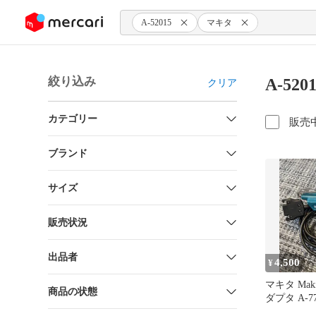
ンツにスキップ
A-52015
マキタ
絞り込み
A-5
クリア
カテゴリー
販売
ブランド
サイズ
販売状況
出品者
4,500
¥
マキタ Mak
商品の状態
ダプタ A-77
用⭐︎