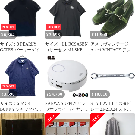
スニーカー レッド
系 [240101652124] ゴル
US8/26cm 14 652124-
フウェア メンズ ストス
600
ト
20%OFF
20%OFF
6,864
3,696
11,900
¥
¥
¥
サイズ：0 PEARLY
サイズ：LL ROSASEN
アメリヴィンテージ
GATES パーリーゲイツ
ロサーセン ×U-SKE
Ameri VINTAGE アンド
2022年モデル ハイネッ
044-22446 半袖ポロシ
アンギュラー ソール タ
ク 半袖Tシャツ ニコち
ャツ ブラック系
ッセル ローファー
ゃん ネイビー系
[240101521242] ゴルフ
UND ANGULAR SOLE
[240101352124]# ゴルフ
ウェア メンズ ストスト
TASSEL LOAFER Ｍ 緑
ウェア レディース スト
グリーン
スト
0225212480970 /SS ■OS
20%OFF
3,696
54,780
10,010
¥
¥
¥
サイズ：6 JACK
SANWA SUPPLY サン
STAHLWILLE スタビ
BUNNY ジャックバニ
ワサプライ ワイヤレス
レー 21-21X24 ストレ
ー 半袖ポロシャツ ネイ
HDMIエクステンダー
ートメガネレンチ
ビー系 [240101521240]
（増設用・送信機の
41052124 工具 作業工具
ゴルフウェア メンズ ス
み） VGAEXWHD6TX
ツール DIY
トスト
(2452124)