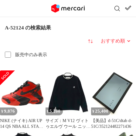
A-52124 の検索結果
並び替え
販売中のみ表示
9,876
5,280
25,400
¥
¥
¥
NIKE (ナイキ) AIR UP
サイズ：M V12 ヴィト
【美品】d-51C/dtab d-
14 QS NBA ALL STAR
ゥエルヴ ウール ニット
51C/352124482271436
エア アップ ローカット
セーター 星柄 ブラック