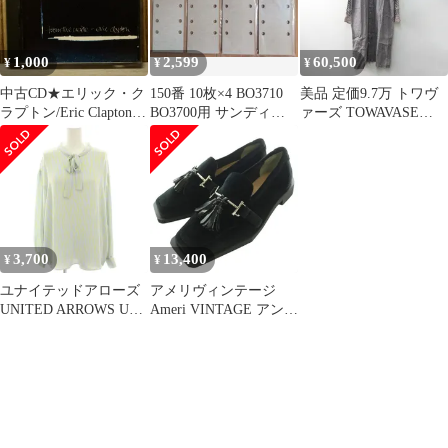
1,000
2,599
60,500
¥
¥
¥
中古CD★エリック・ク
150番 10枚×4 BO3710
美品 定価9.7万 トワヴ
ラプトン/Eric Clapton■
BO3700用 サンディン
ァーズ TOWAVASE
From the Cradle
グペーパー マキタ
Sarasa Dress Gray リネ
【9362457352/00936245
ン 総柄 シャツドレス/
73524】P52124
グレー系 ワンピース ロ
ング【2400014521245】
3,700
13,400
¥
¥
ユナイテッドアローズ
アメリヴィンテージ
UNITED ARROWS UBC
Ameri VINTAGE アンド
ラインプリント ボウタ
レスド アンギュラー ソ
イブラウス シャツ 長袖
ール タッセル ローファ
プルオーバー 総柄 リボ
ー UND ANGULAR
ン 水色 ライトブルー
SOLE TASSEL
黄色 イエロー
LOAFER スエード M
15212151243 /HN
黒 ブラック
0225212480970 /SS ■OS