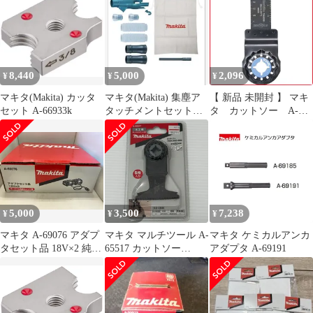
8,440
5,000
2,096
¥
¥
¥
マキタ(Makita) カッタ
マキタ(Makita) 集塵ア
【 新品 未開封 】 マキ
セット A-66933k
タッチメントセット品
タ カットソー A-
196860-7
63909 未使用 送料無料
5,000
3,500
7,238
¥
¥
¥
マキタ A-69076 アダプ
マキタ マルチツール A-
マキタ ケミカルアンカ
タセット品 18V×2 純正
65517 カットソー
アダプタ A-69191
品
TMA055BIM 未開封品
smkogu096539