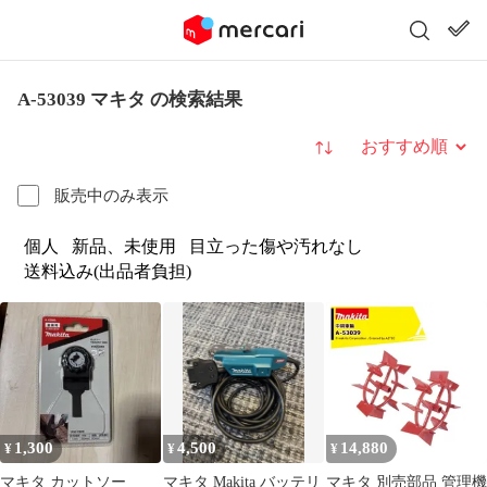
A-53039 マキタ の検索結果
並び替え
販売中のみ表示
個人
新品、未使用
目立った傷や汚れなし
送料込み(出品者負担)
1,300
4,500
14,880
¥
¥
¥
マキタ カットソー
マキタ Makita バッテリ
マキタ 別売部品 管理機