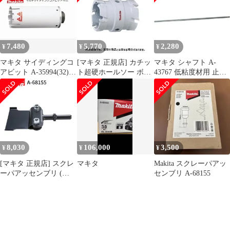
7,480
5,770
2,280
¥
¥
¥
マキタ サイディングコ
[マキタ 正規店] カチッ
マキタ シャフト A-
アビット A-35994(32)
ト超硬ホールソー ボデ
43767 低粘度材用 止め
A-36005(38) A-
ィのみ 両刃仕様 A-
ネジ式 M12 カクハン機
36011(45)
37306(45mm)
用 makita 正規品 純正品
撹拌機 撹拌 かくはん機
かくはん アクセサリ ア
タッチメント 部品 交換
8,030
106,000
3,500
¥
¥
¥
[マキタ 正規店] スクレ
マキタ
Makita スクレーパアッ
ーパアッセンブリ (六
センブリ A-68155
角シャンク) A-68155 ス
クレーパー