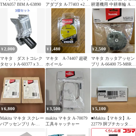
TMA057 BIM A-63890
アダプタ A-77403 ⭐︎2.3
耕運機用 中耕車輪 A-
回使用⭐︎
53039
2,000
1,480
2,500
¥
¥
¥
マキタ ダストコレク
マキタ A-74407 超硬
マキタ カッタアッセン
タセットA-60377ｘ3個
ホイール
ブリ A-66400 75-M8Rセ
セット 新品
ット品 MUR100D
6,800
3,500
5,100
¥
¥
¥
Makita マキタ スクレー
makita マキタ A-70079
■Makita【マキタ】A-
パアッセンブリ A-
工具キャッチャー
22779 胴ブチカッタ
68155 2個セット
A25-3073、A25-3074