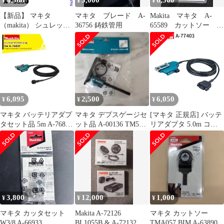
4,388
5,000
6,500
¥
¥
¥
【新品】 マキタ
マキタ ブレード A-
Makita マキタ A-
（makita） シュレッダ
36756 鋳鉄管用
65589 カットソー
ーブレード付属セット
TMA061HM
品 A-75225 草刈機 刈払
機 刈払い機 アクセサリ
ー
6,095
2,500
6,050
¥
¥
¥
マキタ バッテリアダプ
マキタ デプスゲージセ
[マキタ 正規店] バッテ
タセット品 5m A-76831
ット品 A-00136 TM53D
リアダプタ 5.0m コネ
適用モデル：UP180D
用
クタ式 A-77403 makita
純正 パーツ 部品 正規
品 おすすめ 便利
3,800
12,000
1,000
¥
¥
¥
マキタ カッタセット
Makita A-72126
マキタ カットソー
W3/8 A-66933
BL1055B & A-72132 セ
TMA057 BIM A-63890