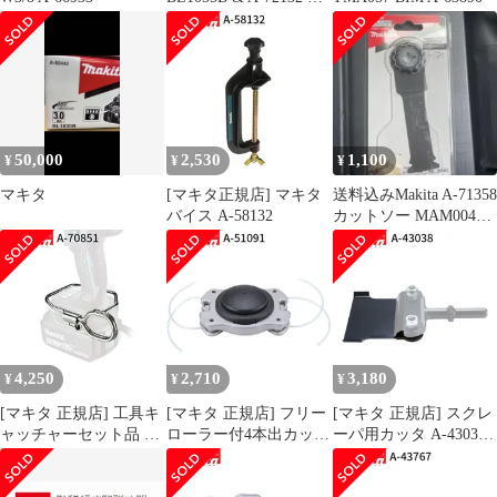
ット
50,000
2,530
1,100
¥
¥
¥
マキタ
[マキタ正規店] マキタ
送料込みMakita A-71358
バイス A-58132
カットソー MAM004
SK一枚
4,250
2,710
3,180
¥
¥
¥
[マキタ 正規店] 工具キ
[マキタ 正規店] フリー
[マキタ 正規店] スクレ
ャッチャーセット品 A-
ローラー付4本出カッタ
ーパ用カッタ A-43038
70851
A-51091
スクレーパー