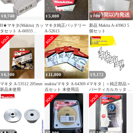
8,740
5,000
700
¥
¥
¥
H★マキタ(Makita) カッ
マキタ純正バッテリー
新品 Makita A-43963 5
タセット A-66933
A-52613
個セット
dfa2136e
6,500
11,000
9,172
¥
¥
¥
マキタ A-53512 205mm
makita/マキタ A-64369 4
マキタ｜＜純正部品＞
新品未使用
点セット 未使用品
バーティカルカッタ A-
76249