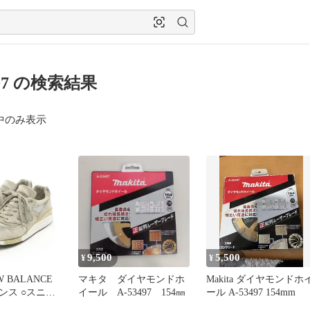
497 の検索結果
中のみ表示
9,500
5,500
¥
¥
EW BALANCE
マキタ ダイヤモンドホ
Makita ダイヤモンドホ
ンス ○スニー
イール A-53497 154㎜
ール A-53497 154mm
 M998CEL サ