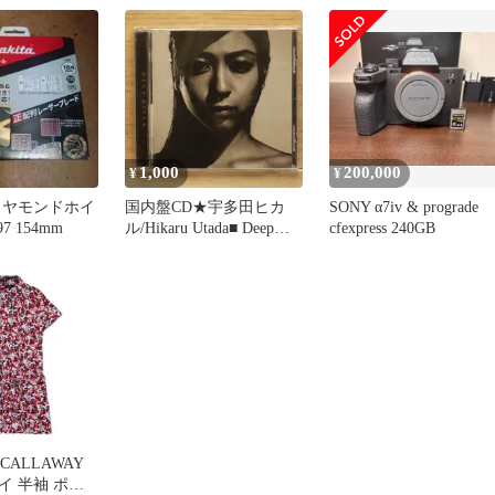
m メンズ グレ
1,000
200,000
¥
¥
イヤモンドホイ
国内盤CD★宇多田ヒカ
SONY α7iv & prograde
97 154mm
ル/Hikaru Utada■ Deep
cfexpress 240GB
River
【TOCT24819/4988006178
991】Y53497
CALLAWAY
 ポロ