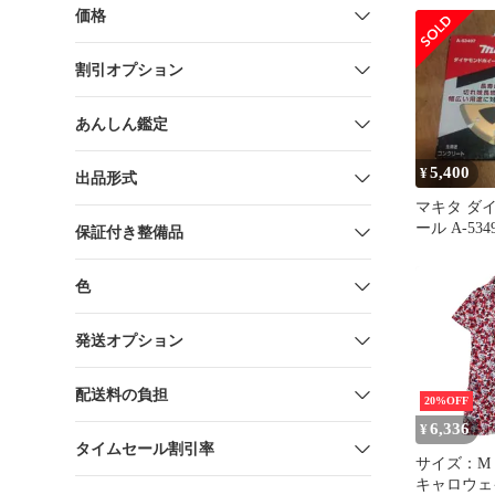
イズ27.0c
価格
ー
割引オプション
あんしん鑑定
5,400
¥
出品形式
マキタ ダ
ール A-534
保証付き整備品
色
発送オプション
配送料の負担
20%OFF
6,336
¥
タイムセール割引率
サイズ：M 
キャロウェイ 半袖