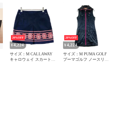
ツ カーキ系
[240101534974] ゴルフウ
[240101653497] ゴルフウ
ェア レディース ストス
ェア メンズ ストスト
ト
20%OFF
20%OFF
4,224
4,224
¥
¥
サイズ：M CALLAWAY
サイズ：M PUMA GOLF
キャロウェイ スカート
プーマゴルフ ノースリー
トマト ストライプ柄 ネ
ブ 中綿 ジップワンピー
イビー系 [240101534971]
ス ブラック系
ゴルフウェア レディース
[240101534976] ゴルフウ
ストスト
ェア レディース ストス
ト