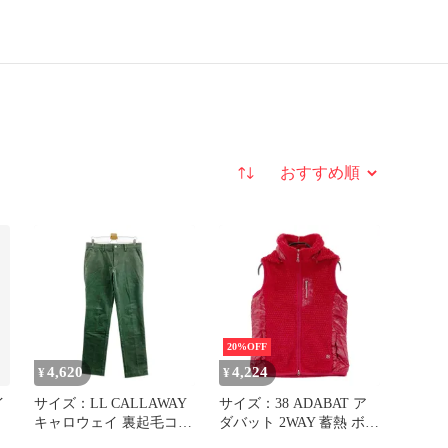
並び替え
20%OFF
4,620
4,224
¥
¥
イ
サイズ：LL CALLAWAY
サイズ：38 ADABAT ア
キャロウェイ 裏起毛コー
ダバット 2WAY 蓄熱 ボア
デュロイ ストレッチパン
中綿ベスト レッド系