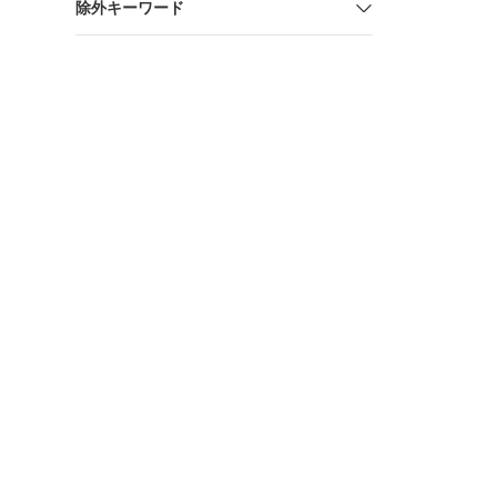
除外キーワード
ワンピース 
ド系 [24010
フウェア 
トスト