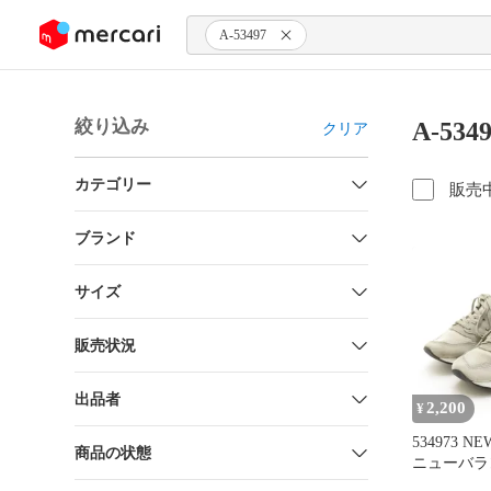
ンツにスキップ
A-53497
絞り込み
A-53
クリア
カテゴリー
販売
ブランド
サイズ
販売状況
出品者
2,200
¥
534973 N
商品の状態
ニューバラ
カー USA製