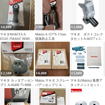
55778
6,888
900
2,000
¥
¥
¥
マキタMAKITA A-
Makita A-52776 17mm
マキタ ダストコレク
65545 TMA047 BIM5枚
脱落防止工具
タセットA-60377ｘ3個
入
セット 新品
2,500
6,800
5,000
¥
¥
¥
マキタ カッタアッセン
Makita マキタ スクレー
マキタ(Makita) 集塵ア
ブリ A-66400 75-M8Rセ
パアッセンブリ A-
タッチメントセット品
ット品 MUR100D
68155 2個セット
196860-7