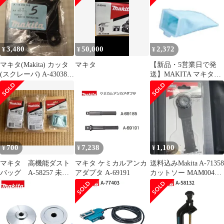
3,480
50,000
2,372
¥
¥
¥
マキタ(Makita) カッタ
マキタ
【新品・5営業日で発
(スクレーパ) A-43038 5
送】MAKITA マキタ
個セット
A58257 高機能ダストバ
ック A-58257
700
7,238
1,100
¥
¥
¥
マキタ 高機能ダスト
マキタ ケミカルアンカ
送料込みMakita A-71358
バッグ A-58257 未開
アダプタ A-69191
カットソー MAM004
封 紙パックおまけ
SK一枚