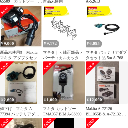
65589 カットソー
新品未使用
A-52613
TMA061HM
9,000
9,172
6,095
¥
¥
¥
新品未使用‼ Makita
マキタ｜＜純正部品＞
マキタ バッテリアダプ
マキタ アダプタセット
バーティカルカッタ A-
タセット品 5m A-76831
品 A-69076 18V×2
76249
適用モデル：UP180D
2,600
1,000
12,000
¥
¥
¥
値下げ マキタ A-
マキタ カットソー
Makita A-72126
77394 バッテリアダプ
TMA057 BIM A-63890
BL1055B & A-72132 セ
タ 1.6m
ット