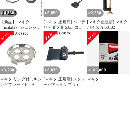
4,388
6,050
2,530
¥
¥
¥
【新品】 マキタ
[マキタ 正規店] バッテ
[マキタ正規店] マキタ
（makita） シュレッダ
リアダプタ 5.0m コネ
バイス A-58132
ーブレード付属セット
クタ式 A-77403 makita
品 A-75225 草刈機 刈払
純正 パーツ 部品 正規
機 刈払い機 アクセサリ
品 おすすめ 便利
ー
3,780
8,030
106,000
¥
¥
¥
マキタ リング付ミキシ
[マキタ 正規店] スクレ
マキタ
ングブレード168 A-
ーパアッセンブリ (六
57906 低粘土材用
角シャンク) A-68155 ス
makita 正規品 純正品 撹
クレーパー
拌機 撹拌 かくはん機
かくはん 刃 ブレード
アクセサリ アタッチメ
ント 部品 交換