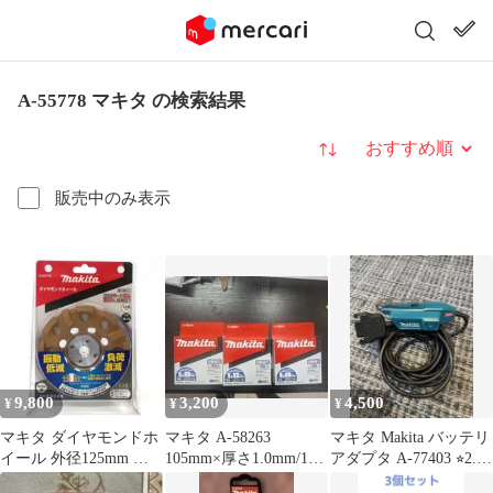
A-55778 マキタ の検索結果
並び替え
販売中のみ表示
9,800
3,200
4,500
¥
¥
¥
マキタ ダイヤモンドホ
マキタ A-58263
マキタ Makita バッテリ
イール 外径125mm 平S
105mm×厚さ1.0mm/10
アダプタ A-77403 ⭐︎2.3
字型アブソーバ A-
枚入 3セット
回使用⭐︎