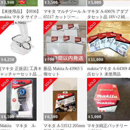
3,940
3,500
5,000
¥
¥
¥
【未使用品】【0936】
マキタ マルチツール A-
マキタ A-69076 アダプ
makita マキタ サイクロ
65517 カットソー
タセット品 18V×2 純正
ンアタッチメント A-
TMA055BIM 未開封品
品
67169
smkogu096539
IT7XARGAH9A4
4,250
700
11,000
¥
¥
¥
[マキタ 正規店] 工具キ
新品 Makita A-43963 5
makita/マキタ A-64369 
ャッチャーセット品 A-
個セット
点セット 未使用品
70851
6,500
6,500
5,000
¥
¥
¥
Makita マキタ A-
マキタ A-53512 205mm
マキタ純正バッテリー