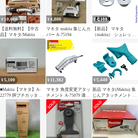
10,000
4,800
4,388
¥
¥
¥
【送料無料】【中古
マキタ makita 集じんカ
【新品】 マキタ
品】マキタ/Makita A-
バー A-75194
（makita） シュレッダ
75079 角度変更アタ
ーブレード付属セット
ッチメント【ハンズク
品 A-75574
ラフト島根出雲】
5,100
11,382
5,440
¥
¥
¥
■Makita【マキタ】A-
マキタ 角度変更アタッ
新品 マキタ(Makita) 集
22779 胴ブチカッタ
チメント A-75079 適合
じんアタッチメント A-
A25-3073、A25-3074
機種MUA002GZ /
66444
MUA251DZ