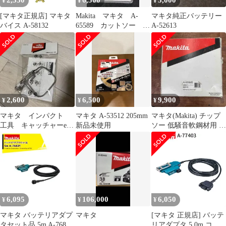
2,530
6,500
5,000
¥
¥
¥
[マキタ正規店] マキタ
Makita マキタ A-
マキタ純正バッテリー
バイス A-58132
65589 カットソー
A-52613
TMA061HM
2,600
6,500
9,900
¥
¥
¥
マキタ インパクト
マキタ A-53512 205mm
マキタ(Makita) チップ
工具 キャッチャーex
新品未使用
ソー 低騒音軟鋼材用 A
a-58419
48446 外径305mm 刃数
60T【柏店】
6,095
106,000
6,050
¥
¥
¥
マキタ バッテリアダプ
マキタ
[マキタ 正規店] バッテ
タセット品 5m A-76831
リアダプタ 5.0m コネ