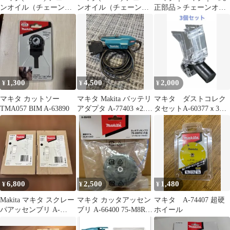
ンオイル（チェーン刃
ンオイル（チェーン刃
正部品＞チェーンオイ
潤滑剤） 【容量：1L】
潤滑剤） 【容量：1L】
ル A-58300 チェーン刃
A-58300
A-58300
潤滑用 1L
1,300
4,500
2,000
¥
¥
¥
マキタ カットソー
マキタ Makita バッテリ
マキタ ダストコレク
TMA057 BIM A-63890
アダプタ A-77403 ⭐︎2.3
タセットA-60377ｘ3個
回使用⭐︎
セット 新品
6,800
2,500
1,480
¥
¥
¥
Makita マキタ スクレー
マキタ カッタアッセン
マキタ A-74407 超硬
パアッセンブリ A-
ブリ A-66400 75-M8Rセ
ホイール
68155 2個セット
ット品 MUR100D