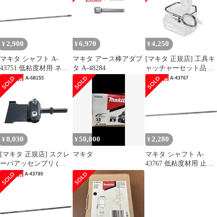
2,900
6,970
4,250
¥
¥
¥
マキタ シャフト A-
マキタ アース棒アダプ
[マキタ 正規店] 工具キ
43751 低粘度材用 ネジ
タ A-48284
ャッチャーセット品 A-
込み式 M12 カクハン機
70851
用 makita 正規品 純正品
撹拌機 撹拌 かくはん機
かくはん アクセサリ ア
タッチメント 部品 交換
8,030
50,000
2,280
¥
¥
¥
[マキタ 正規店] スクレ
マキタ
マキタ シャフト A-
ーパアッセンブリ (六
43767 低粘度材用 止め
角シャンク) A-68155 ス
ネジ式 M12 カクハン機
クレーパー
用 makita 正規品 純正品
撹拌機 撹拌 かくはん機
かくはん アクセサリ ア
タッチメント 部品 交換