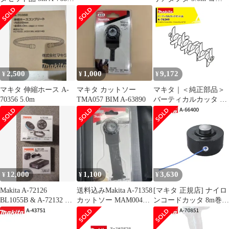
適用モデル：UP180D
クタ式 A-77403 makita
純正 パーツ 部品 正規
品 おすすめ 便利
2,500
1,000
9,172
¥
¥
¥
マキタ 伸縮ホース A-
マキタ カットソー
マキタ｜＜純正部品＞
70356 5.0m
TMA057 BIM A-63890
バーティカルカッタ A-
76249
12,000
1,100
3,630
¥
¥
¥
Makita A-72126
送料込みMakita A-71358
[マキタ 正規店] ナイロ
BL1055B & A-72132 セ
カットソー MAM004
ンコードカッタ 8m巻
ット
SK一枚
A-66400