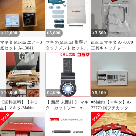
12,000
5,000
3,500
¥
¥
¥
マキタ Makita エアー3
マキタ(Makita) 集塵ア
makita マキタ A-70079
点セット A-13041
タッチメントセット品
工具キャッチャー
196860-7
10,000
2,096
5,100
¥
¥
¥
【送料無料】【中古
【 新品 未開封 】 マキ
■Makita【マキタ】A-
品】マキタ/Makita A-
タ カットソー A-
22779 胴ブチカッタ
75079 角度変更アタ
63909 未使用 送料無料
A25-3073、A25-3074
ッチメント【ハンズク
ラフト島根出雲】