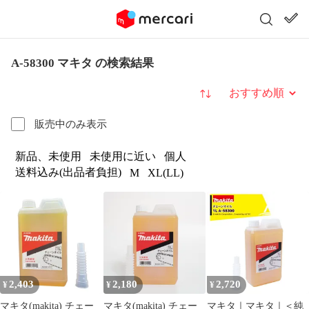
A-58300 マキタ の検索結果
並び替え
販売中のみ表示
新品、未使用
未使用に近い
個人
送料込み(出品者負担)
M
XL(LL)
2,403
2,180
2,720
¥
¥
¥
マキタ(makita) チェー
マキタ(makita) チェー
マキタ｜マキタ｜＜純