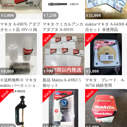
5,000
7,238
11,000
¥
¥
¥
マキタ A-69076 アダプ
マキタ ケミカルアンカ
makita/マキタ A-64369 
タセット品 18V×2 純正
アダプタ A-69191
点セット 未使用品
品
8,000
700
5,000
¥
¥
¥
※送料無料※ マキタ
新品 Makita A-43963 5
マキタ ブレード A-
makita パーカッション
個セット
36756 鋳鉄管用
コアビット A-49513
80mm ハンマドリル用
長期保管 未使用品 囗G