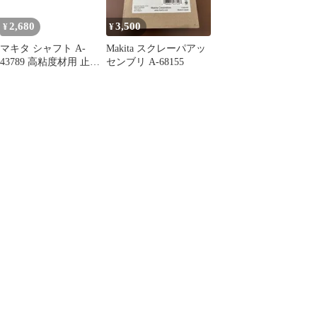
2,680
3,500
¥
¥
マキタ シャフト A-
Makita スクレーパアッ
43789 高粘度材用 止め
センブリ A-68155
ネジ式 M12 カクハン機
用 makita 正規品 純正品
撹拌機 撹拌 かくはん機
かくはん アクセサリ ア
タッチメント 部品 交換