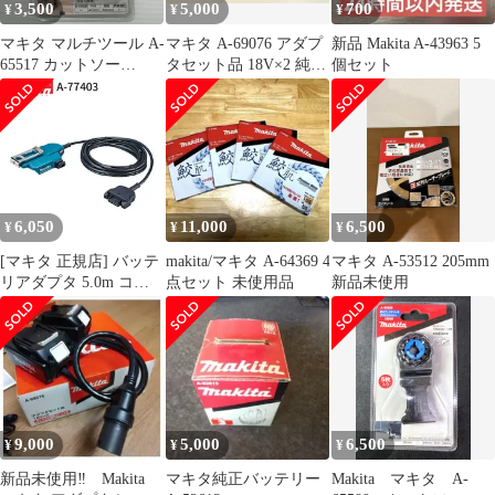
3,500
5,000
700
¥
¥
¥
マキタ マルチツール A-
マキタ A-69076 アダプ
新品 Makita A-43963 5
65517 カットソー
タセット品 18V×2 純正
個セット
TMA055BIM 未開封品
品
smkogu096539
6,050
11,000
6,500
¥
¥
¥
[マキタ 正規店] バッテ
makita/マキタ A-64369 4
マキタ A-53512 205mm
リアダプタ 5.0m コネ
点セット 未使用品
新品未使用
クタ式 A-77403 makita
純正 パーツ 部品 正規
品 おすすめ 便利
9,000
5,000
6,500
¥
¥
¥
新品未使用‼ Makita
マキタ純正バッテリー
Makita マキタ A-