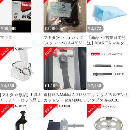
機 刈払い機 アクセサリ
ー
50,000
3,480
2,372
¥
¥
¥
マキタ
マキタ(Makita) カッタ
【新品・5営業日で発
(スクレーパ) A-43038 5
送】MAKITA マキタ
個セット
A58257 高機能ダストバ
ック A-58257
4,250
1,100
7,238
¥
¥
¥
[マキタ 正規店] 工具キ
送料込みMakita A-71358
マキタ ケミカルアンカ
ャッチャーセット品 A-
カットソー MAM004
アダプタ A-69191
70851
SK一枚