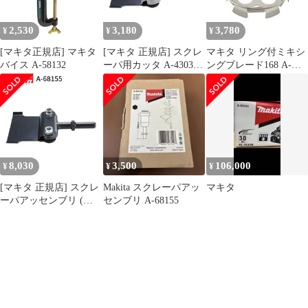
2,530
3,180
3,780
¥
¥
¥
[マキタ正規店] マキタ
[マキタ 正規店] スクレ
マキタ リング付ミキシ
バイス A-58132
ーパ用カッタ A-43038
ングブレード168 A-
スクレーパー
57906 低粘土材用
makita 正規品 純正品 撹
拌機 撹拌 かくはん機
かくはん 刃 ブレード
アクセサリ アタッチメ
ント 部品 交換
8,030
3,500
106,000
¥
¥
¥
[マキタ 正規店] スクレ
Makita スクレーパアッ
マキタ
ーパアッセンブリ (六
センブリ A-68155
角シャンク) A-68155 ス
クレーパー