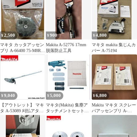
2,500
900
4,800
¥
¥
¥
マキタ カッタアッセン
Makita A-52776 17mm
マキタ makita 集じんカ
ブリ A-66400 75-M8Rセ
脱落防止工具
バー A-75194
ット品 MUR100D
9,040
5,000
6,800
¥
¥
¥
【アウトレット】 マキ
マキタ(Makita) 集塵ア
Makita マキタ スクレー
タ A-53089 刈払アタッ
タッチメントセット品
パアッセンブリ A-
チメント 1点
196860-7
68155 2個セット