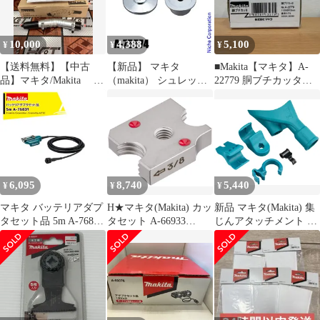
10,000
4,388
5,100
¥
¥
¥
【送料無料】【中古
【新品】 マキタ
■Makita【マキタ】A-
品】マキタ/Makita A-
（makita） シュレッダ
22779 胴ブチカッタ
75079 角度変更アタ
ーブレード付属セット
A25-3073、A25-3074
ッチメント【ハンズク
品 A-75574
ラフト島根出雲】
6,095
8,740
5,440
¥
¥
¥
マキタ バッテリアダプ
H★マキタ(Makita) カッ
新品 マキタ(Makita) 集
タセット品 5m A-76831
タセット A-66933
じんアタッチメント A-
適用モデル：UP180D
dfa2136e
66444