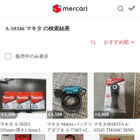
A-59346 マキタ の検索結果
並び替え
販売中のみ表示
3,200
4,500
6,888
¥
¥
¥
マキタ A-58263
マキタ Makita バッテリ
マキタMAKITA A-
105mm×厚さ1.0mm/10
アダプタ A-77403 ⭐︎2.3
65545 TMA047 BIM5枚
枚入 3セット
回使用⭐︎
入