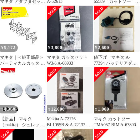
マキタ アダプタセット
A-52613
65589 カットソー
品 A-69076 18V×2
TMA061HM
9,172
3,800
2,600
¥
¥
¥
マキタ｜＜純正部品＞
マキタ カッタセット
値下げ マキタ A-
バーティカルカッタ A-
W3/8 A-66933
77394 バッテリアダプ
76249
タ 1.6m
4,388
12,000
1,000
¥
¥
¥
【新品】 マキタ
Makita A-72126
マキタ カットソー
（makita） シュレッダ
BL1055B & A-72132 セ
TMA057 BIM A-63890
ーブレード付属セット
ット
品 A-75225 草刈機 刈払