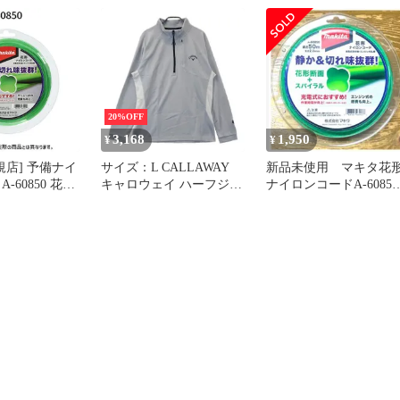
.0cm
オメトリック柄 モヘヤ S
黒 ブラック 赤 レッド
7H3460850024 /AN35
20%OFF
3,168
1,950
¥
¥
規店] 予備ナイ
サイズ：L CALLAWAY
新品未使用 マキタ花
-60850 花形
キャロウェイ ハーフジッ
ナイロンコードA-60850
0m巻
プ 長袖Tシャツ グレー系
花形断面2mm径×50m巻
[240101608504] ゴルフウ
ェア メンズ ストスト