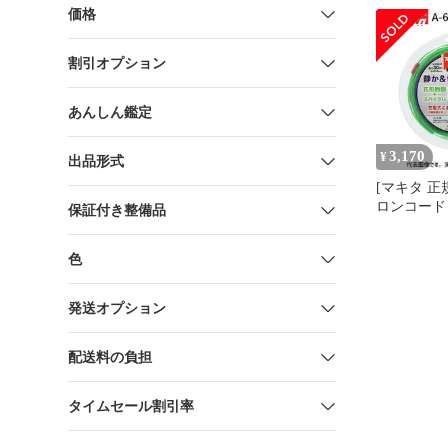
ー US11/29
価格
割引オプション
あんしん鑑定
3,170
¥
出品形式
[マキタ 正
ロンコード A
保証付き整備品
φ2.0mm 5
色
発送オプション
配送料の負担
タイムセール割引率