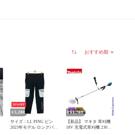
並び替え
20%OFF
5,280
61,769
¥
¥
リ
サイズ：LL PING ピン
【新品】 マキタ 草刈機
2023年モデル ロングパン
18V 充電式草刈機 230mm
ツ ブラック系
Uハンドル バッテリー・