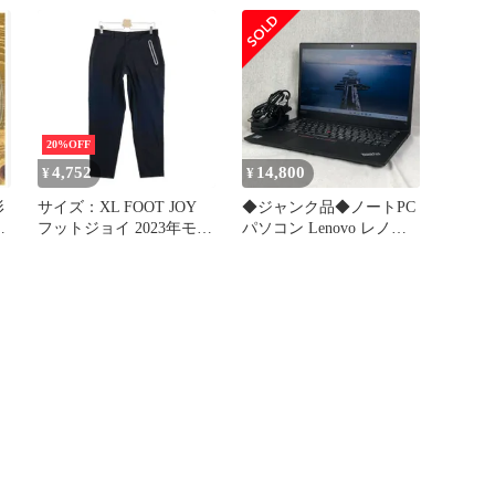
[240101608501] ゴルフウ
充電器付き makita
ェア メンズ ストスト
MUR195UDRG 電動草刈
機 電動 刈払機 純正品 両
手ハンドル BL1860B
DC18RF
20%OFF
4,752
14,800
¥
¥
形
サイズ：XL FOOT JOY
◆ジャンク品◆ノートPC
フットジョイ 2023年モデ
パソコン Lenovo レノボ
ル ロングパンツ ブラッ
ThinkPad T14 Gen 1【i5-
ク系 [240101608502] ゴル
10310U・メモリ16GB・
フウェア メンズ ストス
SSD512GB】★メモリ動
ト
作不安定 他/WB-JUNK-
260850（468937）