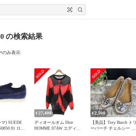
850 の検索結果
中のみ表示
27,400
2,500
¥
¥
ーマ) SUEDE
ディオールオム Dior
【美品】Tory Burch ト
60850 01 ロー
HOMME 07AW エディ期
ーバーチ チェルシー ウ
ーカー ネイビ
ニット セーター 長袖 ジ
ーヴン フラット