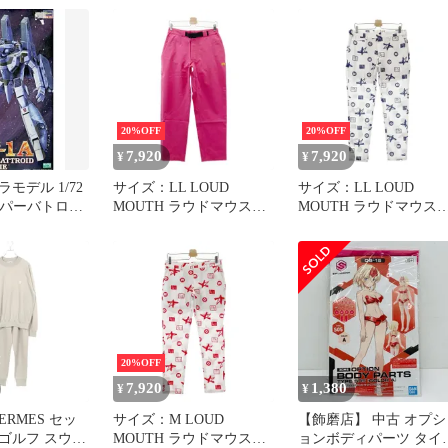
TKV24
MINUTES SISTERS」
[5065713]
20%OFF
20%OFF
7,920
7,920
¥
¥
モデル 1/72
サイズ：LL LOUD
サイズ：LL LOUD
スーパーバトロイ
MOUTH ラウドマウス
MOUTH ラウドマウス
ー 「超時空要
763383 レインパンツ ピ
2025年モデル 裏地付 ス
 愛・おぼえて
ンク系 [240101657131] ゴ
トレッチパンツ シアサ
 シリーズ
ルフウェア レディース
カー 星 モノグラム 総
3]
ストスト
ホワイト系
[240101657134] ゴルフ
ェア メンズ ストスト
20%OFF
7,920
1,380
¥
¥
ERMES セッ
サイズ：M LOUD
【飾磨店】 中古 オプシ
Hゴルフ スウェ
MOUTH ラウドマウス
ョンボディパーツ タイ