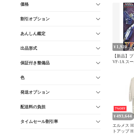
ク 657133 
価格
割引オプション
あんしん鑑定
1,920
¥
出品形式
【新品】プラ
VF-1A 
保証付き整備品
ドバルキリ
塞マクロス
色
いますか」
No.13 [6571
発送オプション
配送料の負担
7%OFF
493,644
¥
タイムセール割引率
エルメス H
トアップ 