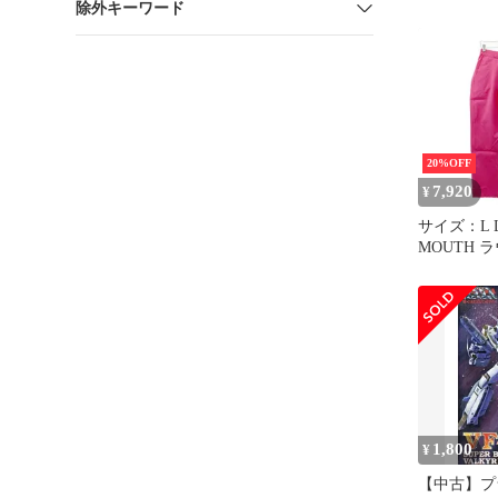
除外キーワード
ット 657130
コットン 
セットアッ
Used A
20%OFF
7,920
¥
サイズ：L 
MOUTH ラ
インパンツ ピンク
[2401016
ェア レデ
ト
1,800
¥
【中古】プラ