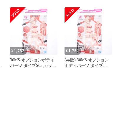
S05[カラーA] 30
ングパンツ トリコスター
MINUTES SISTERS プラ
ズ 総柄 ホワイト系
モデル(5065713) バンダ
[240101657137] ゴルフウ
イスピリッツ
ェア メンズ ストスト
1,752
1,752
¥
¥
30MS オプションボディ
(再販) 30MS オプション
パーツ タイプS05[カラー
ボディパーツ タイプ
ッ
A] 30 MINUTES
S05[カラーA] 30
SISTERS(サーティミニッ
MINUTES SISTERS(サー
ウ
ツシスターズ) プラモデ
ティミニッツシスターズ)
ル(5065713) バンダイス
プラモデル(5065713) バ
ピリッツ
ンダイスピリッツ