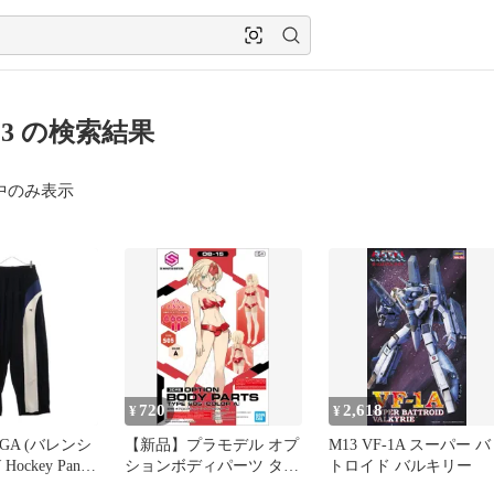
713 の検索結果
中のみ表示
720
2,618
¥
¥
AGA (バレンシ
【新品】プラモデル オプ
M13 VF-1A スーパー バ
Hockey Pants
ションボディパーツ タイ
トロイド バルキリー
パンツ ブラッ
プ S05(カラーA) 「30