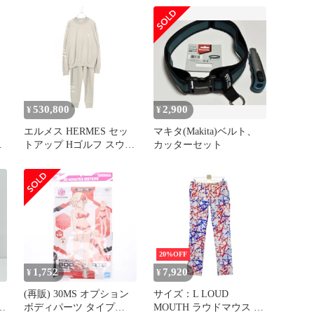
トレッチパンツ シアサッ
MINUTES SISTERS」
カー 星 モノグラム 総柄
[5065713]
ホワイト系
[240101657136] ゴルフウ
ェア メンズ ストスト
530,800
2,900
¥
¥
エルメス HERMES セッ
マキタ(Makita)ベルト、
トアップ Hゴルフ スウェ
カッターセット
ット 657130HA/657140HA
ッ
コットン シルク Hゴルフ
柄
セットアップ メンズ
Used A
ウ
20%OFF
1,752
7,920
¥
¥
(再販) 30MS オプション
サイズ：L LOUD
プ
ボディパーツ タイプ
MOUTH ラウドマウス ロ