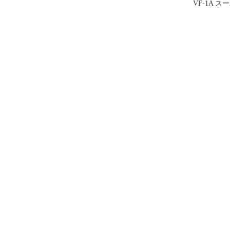
VF-1A 
ドバルキリ
塞マクロス
いますか」
No.13 [6571