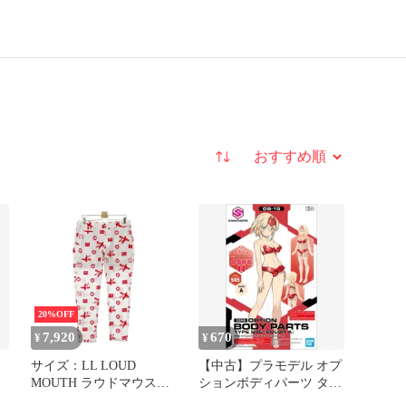
並び替え
20%OFF
7,920
670
¥
¥
サイズ：LL LOUD
【中古】プラモデル オプ
MOUTH ラウドマウス
ションボディパーツ タイ
2025年モデル 裏地付 ス
プ S05(カラーA) 「30