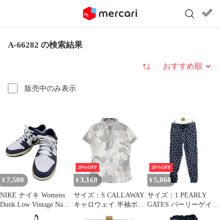
A-66282 の検索結果
並び替え
販売中のみ表示
20%OFF
20%OFF
7,500
3,168
5,068
¥
¥
¥
NIKE ナイキ Womens
サイズ：S CALLAWAY
サイズ：1 PEARLY
Dunk Low Vintage Navy
キャロウェイ 半袖ポロ
GATES パーリーゲイツ
ダンクロー DD1503-115
シャツ カモフラ 総柄
ジョガーパンツ ロゴ総