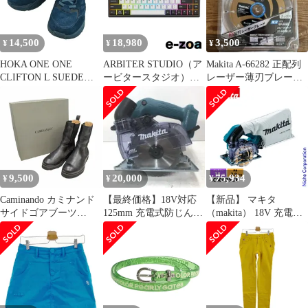
66282
トスト
14,500
18,980
3,500
¥
¥
¥
HOKA ONE ONE
ARBITER STUDIO（ア
Makita A-66282 正配列
CLIFTON L SUEDE
ービタースタジオ）
レーザー薄刃ブレード
OUTER SPACE クリフ
Polar 65+ Black Panda
125mm
トン スエード 1122571
Fuji+ Gateron Mag
OSOS ブルー系 サイズ
Switch HE as-polar-65-
US8.5 UK8 EU42
plus-black-panda-fpgm
26.5cm 662823
(2662828)
9,500
20,000
75,934
¥
¥
¥
Caminando カミナンド
【最終価格】18V対応
【新品】 マキタ
サイドゴアブーツ
125mm 充電式防じんカ
（makita） 18V 充電式
20157 ブラック系 サイ
ッタ 本体 CC500DZ
防じんカッタ 125mm
ズUS6 UK4.5 EU37
バッテリー ・充電器付
23cm 662821
き CC500DRGX 工具 電
動 切断 カッター 防塵