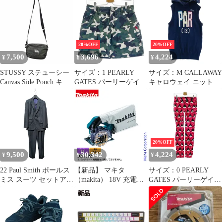
ネイビー系 サイズUS11
グレー系
柄 ブラック系
UK10.5 EU44.5 29cm
[240101666282] ゴルフ
[240101662821] ゴルフ
662824
ウェア レディース スト
ウェア レディース スト
スト
スト
20%OFF
20%OFF
7,500
3,696
4,224
¥
¥
¥
STUSSY ステューシー
サイズ：1 PEARLY
サイズ：M CALLAWAY
Canvas Side Pouch キャ
GATES パーリーゲイツ
キャロウェイ ニットベ
ンバス ショルダーポー
ストレッチ スカート カ
スト ネイビー系
チ バッグ チャコールグ
モフラ柄 カーキ系
[240101466282] ゴルフ
レー系 サイズ 662820
[240101662825] ゴルフ
ウェア レディース スト
ウェア レディース スト
スト
スト
20%OFF
9,500
30,342
4,224
¥
¥
¥
22 Paul Smith ポールス
【新品】 マキタ
サイズ：0 PEARLY
ミス スーツ セットアッ
（makita） 18V 充電式
GATES パーリーゲイツ
プ テーラードジャケッ
防じんカッタ 125mm
ストレッチ パンツ スト
ト スラックスパンツ
本体のみ CC500DZ 電
ロベリー総柄 ブラック
PL-HK-52030 ブラック
動 切断 カッター 防塵
系 [240101662823] ゴル
系 ウール サイズL
バッテリ・充電器別売
フウェア レディース ス