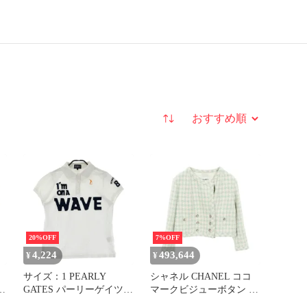
並び替え
20%OFF
7%OFF
4,224
493,644
¥
¥
サイズ：1 PEARLY
シャネル CHANEL ココ
GATES パーリーゲイツ
マークビジューボタン ツ
半袖ポロシャツ ホワイト
イード P74811V66438 そ