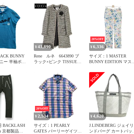
54V66438 オ
イード P74854V66438 オ
[240101664389] ゴルフ
ットン ジャケ
レンジ コットン ジャケ
ェア ストスト
ス Used A
ット レディース Used A
20%OFF
43,890
6,336
¥
¥
ACK BUNNY
Rene ルネ 6643890 ブ
サイズ：1 MASTER
半袖ポロ
ラック×ピンク TISSUE社
BUNNY EDITION マス
ナイロンウール ツイード
ーバニーエディション ス
64384] ゴルフウ
ブローチ コート 36
トレッチパンツ 花柄 ホ
ィース ストス
ワイト系 [240101664381
ゴルフウェア レディー
ストスト
20%OFF
2,534
4,620
¥
¥
円 BACKLASH
サイズ：1 PEARLY
J.LINDEBERG ジェイリ
tion 京都製品染
GATES パーリーゲイツ
ンドバーグ カートバッグ