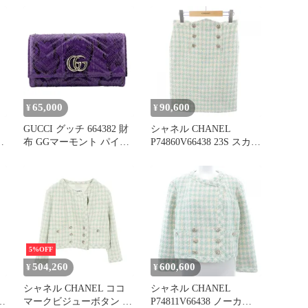
ウ
系 [240101664382] ゴルフ
の他 ジャケット レディ
ウェア レディース スト
ース Used A
スト
65,000
90,600
¥
¥
GUCCI グッチ 664382 財
シャネル CHANEL
タ
布 GGマーモント パイソ
P74860V66438 23S スカー
ン 長財布 パープル レデ
ト
ィース
]
ス
5%OFF
504,260
600,600
¥
¥
シャネル CHANEL ココ
シャネル CHANEL
マークビジューボタン ツ
P74811V66438 ノーカラ