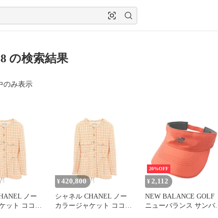
438 の検索結果
中のみ表示
20%OFF
420,800
2,112
¥
¥
HANEL ノー
シャネル CHANEL ノー
NEW BALANCE GOLF
ケット ココマ
カラージャケット ココマ
ニューバランス サンバイ
 千鳥格子 ツ
ークボタン 千鳥格子 ツ
ザー オレンジ系 FR