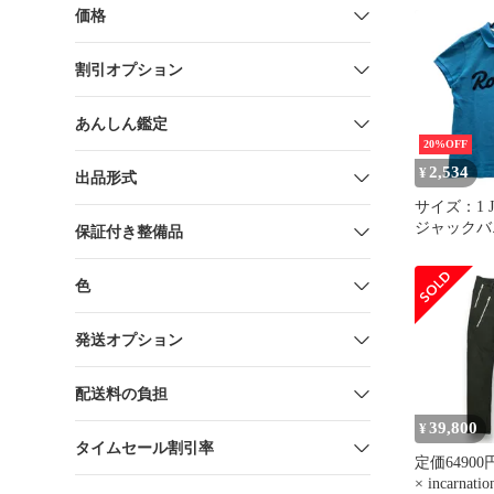
イード P748
価格
レンジ コ
ット レディー
割引オプション
あんしん鑑定
20%OFF
2,534
¥
出品形式
サイズ：1 J
ジャックバニー 
保証付き整備品
シャツ ブルー系
[2401016
色
ェア レデ
ト
発送オプション
配送料の負担
39,800
¥
タイムセール割引率
定価64900
× incarna