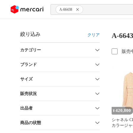
ンツにスキップ
A-66438
絞り込み
A-66
クリア
カテゴリー
販売
ブランド
サイズ
販売状況
出品者
420,800
¥
シャネル C
商品の状態
カラージャ
ークボタン