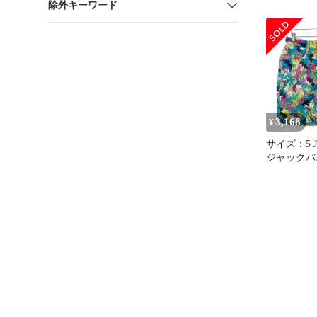
除外キーワード
め 13oz Stre
トレッチデ
ーション 
コラボ in-19
66438A
3,168
¥
サイズ：5 J
ジャックバニー 
ンツ 総柄
[2401016
ェア メン