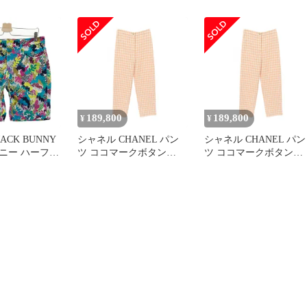
tch Denim ス
半袖ポロシャツ ボタンダ
ホワイト系
ニム インカネ
ウン チェック総柄 ピン
[240101666438] ゴルフ
バックラッシュ
ク系 [240101664383] ゴル
ェア ストスト
48-05 S
フウェア レディース ス
トスト
189,800
189,800
¥
¥
ACK BUNNY
シャネル CHANEL パン
シャネル CHANEL パン
ハーフパ
ツ ココマークボタン
ツ ココマークボタン
 グリーン系
P74855V66438 コットン
P74855V66438 コットン
64386] ゴルフウ
パンツ レディース 未使
パンツ レディース 未使
ズ ストスト
用
用