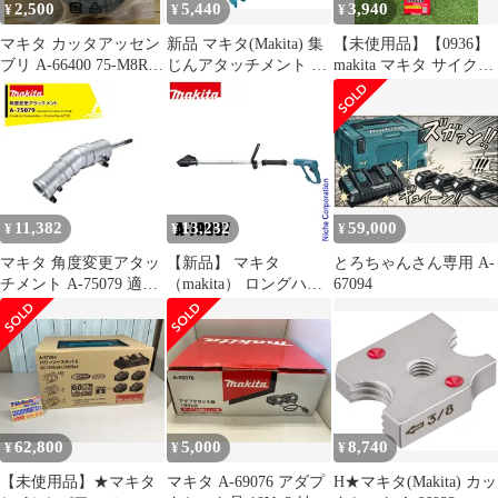
2,500
5,440
3,940
¥
¥
¥
マキタ カッタアッセン
新品 マキタ(Makita) 集
【未使用品】【0936】
ブリ A-66400 75-M8Rセ
じんアタッチメント A-
makita マキタ サイクロ
ット品 MUR100D
66444
ンアタッチメント A-
67169
IT7XARGAH9A4
11,382
13,232
59,000
¥
¥
¥
マキタ 角度変更アタッ
【新品】 マキタ
とろちゃんさん専用 A-
チメント A-75079 適合
（makita） ロングハン
67094
機種MUA002GZ /
ドルアタッチメント A-
MUA251DZ
79837 アタッチメント
アクセサリー 部品 取り
付け 細断 作業負担軽減
62,800
5,000
8,740
¥
¥
¥
【未使用品】★マキタ
マキタ A-69076 アダプ
H★マキタ(Makita) カッ