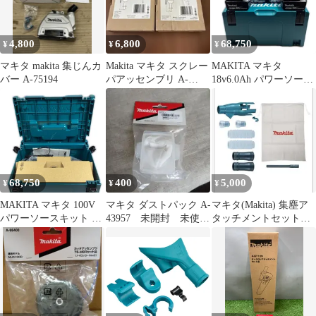
4,800
6,800
68,750
¥
¥
¥
マキタ makita 集じんカ
Makita マキタ スクレー
MAKITA マキタ
バー A-75194
パアッセンブリ A-
18v6.0Ah パワーソース
68155 2個セット
キット２(DC18RD＋
BL1860B×４) ※PSEマ
ークあり A-67094
68,750
400
5,000
¥
¥
¥
MAKITA マキタ 100V
マキタ ダストパック A-
マキタ(Makita) 集塵ア
パワーソースキット A-
43957 未開封 未使
タッチメントセット品
67094
用 掃除機
196860-7