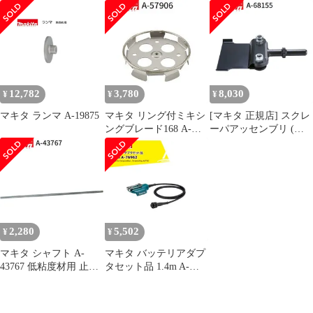
67094 (1/3)
ロックピン付(刃物交換
クタ式 A-77403 makita
用)
純正 パーツ 部品 正規
品 おすすめ 便利
12,782
3,780
8,030
¥
¥
¥
マキタ ランマ A-19875
マキタ リング付ミキシ
[マキタ 正規店] スクレ
ングブレード168 A-
ーパアッセンブリ (六
57906 低粘土材用
角シャンク) A-68155 ス
makita 正規品 純正品 撹
クレーパー
拌機 撹拌 かくはん機
かくはん 刃 ブレード
アクセサリ アタッチメ
ント 部品 交換
2,280
5,502
¥
¥
マキタ シャフト A-
マキタ バッテリアダプ
43767 低粘度材用 止め
タセット品 1.4m A-
ネジ式 M12 カクハン機
76962 適用モデル：
用 makita 正規品 純正品
UP180D
撹拌機 撹拌 かくはん機