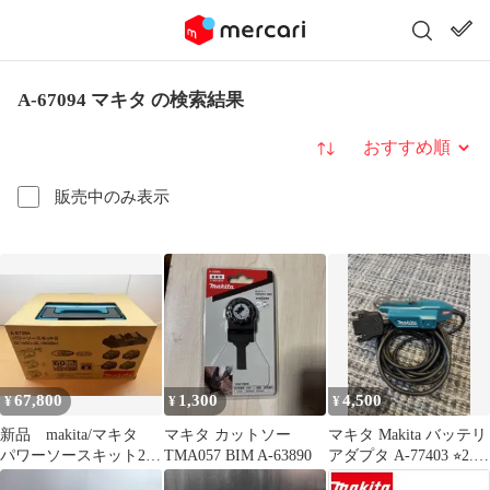
A-67094 マキタ の検索結果
並び替え
販売中のみ表示
67,800
1,300
4,500
¥
¥
¥
新品 makita/マキタ
マキタ カットソー
マキタ Makita バッテリ
パワーソースキット2
TMA057 BIM A-63890
アダプタ A-77403 ⭐︎2.3
A-67094 BL1860B
回使用⭐︎