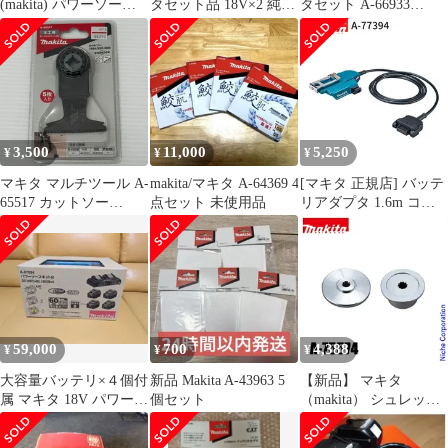
(makita) パワーソース
タセット品 18V×2 純正
タセット A-66933
キット2 A-67094 アク
品
dfa2136e
トツール広島
3,500
11,000
5,250
¥
¥
¥
マキタ マルチツール A-
makita/マキタ A-64369 4
[マキタ 正規店] バッテ
65517 カットソー
点セット 未使用品
リアダプタ 1.6m コネ
TMA055BIM 未開封品
クタ式 A-77394 makita
smkogu096539
純正 パーツ 部品 正規
品 おすすめ 便利
59,000
700
4,388
¥
¥
¥
大容量バッテリ×４個付
新品 Makita A-43963 5
【新品】 マキタ
属 マキタ 18V パワーソ
個セット
（makita） シュレッダ
ースキット2 A-67094
ーブレード付属セット
品 A-75574