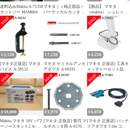
送料込みMakita A-71358
マキタ｜＜純正部品＞
【新品】 マキタ
カットソー MAM004
バーティカルカッタ A-
（makita） シュレッダ
SK一枚
76249
ーブレード付属セット
品 A-75225 草刈機 刈払
機 刈払い機 アクセサリ
ー
2,530
7,238
4,250
¥
¥
¥
[マキタ正規店] マキタ
マキタ ケミカルアンカ
[マキタ 正規店] 工具キ
バイス A-58132
アダプタ A-69191
ャッチャーセット品 A-
70851
59,000
1,970
6,050
¥
¥
¥
Makita マキタ 18V パワ
[マキタ 正規店] 替刃 マ
[マキタ 正規店] バッテ
ーソースキット2 A-
ルチカッタ用 A-65707
リアダプタ 5.0m コネ