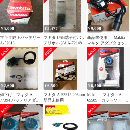
5,000
3,477
9,000
¥
¥
¥
マキタ純正バッテリー
マキタ USB端子付バッ
新品未使用‼ Makita
A-52613
テリホルダA A-72148
マキタ アダプタセット
品 A-69076 18V×2
2,600
6,500
6,500
¥
¥
¥
値下げ マキタ A-
マキタ A-53512 205mm
Makita マキタ A-
77394 バッテリアダプ
新品未使用
65589 カットソー
タ 1.6m
TMA061HM