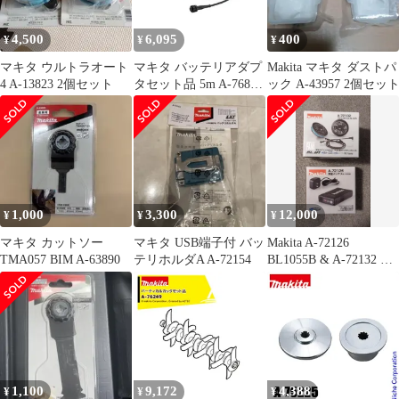
4,500
6,095
400
¥
¥
¥
マキタ ウルトラオート
マキタ バッテリアダプ
Makita マキタ ダストパ
4 A-13823 2個セット
タセット品 5m A-76831
ック A-43957 2個セッ
適用モデル：UP180D
1,000
3,300
12,000
¥
¥
¥
マキタ カットソー
マキタ USB端子付 バッ
Makita A-72126
TMA057 BIM A-63890
テリホルダA A-72154
BL1055B & A-72132 セ
ット
1,100
9,172
4,388
¥
¥
¥