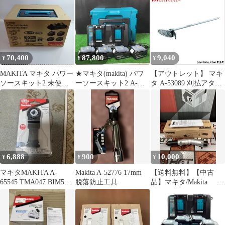
70,400
87,800
9,040
¥
¥
¥
MAKITA マキタ パワー
★マキタ(makita) パワ
【アウトレット】 マキ
ソースキット2 未使用
ーソースキット2 A-
タ A-53089 刈払アタッ
品(S) A-67094
67094【岩槻店】
チメント 1点
6,888
900
10,000
¥
¥
¥
マキタMAKITA A-
Makita A-52776 17mm
【送料無料】【中古
65545 TMA047 BIM5枚
脱落防止工具
品】マキタ/Makita A-
入
75079 角度変更アタ
ッチメント【ハンズク
ラフト島根出雲】