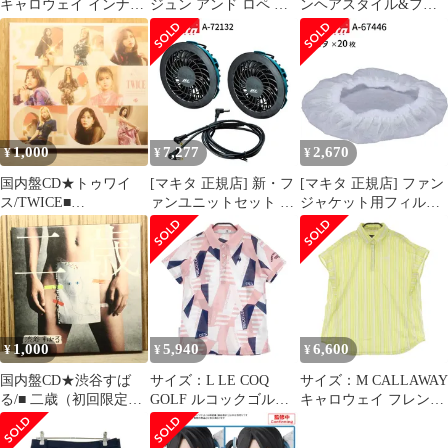
キャロウェイ インナー
ジュン アンド ロペ ス
ンヘアスタイル&フェ
付 ストレッチスカート
カート ワッペン ネイビ
イスパーツセット(三峰
ホワイト系
ー系 [240101674303] ゴ
結華/幽谷霧子)(みつみ
[240101674300] ゴルフ
ルフウェア レディース
ねゆいか ゆうこくきり
ウェア レディース スト
ストスト
こ) アイドルマスター
スト
シャイニーカラーズ 30
MINUTES SISTERS プ
ラモデル用アクセサリ
1,000
7,277
2,670
¥
¥
¥
(5067430) バンダイスピ
リッツ
国内盤CD★トゥワイ
[マキタ 正規店] 新・フ
[マキタ 正規店] ファン
ス/TWICE■
ァンユニットセット A-
ジャケット用フィルタ
&TWICE(初回限定盤B)
72132 makita 空調 服 空
A-67446 makita ファン
【WPZL31689/49436743
調ウェア ファン アウト
フィルター 20枚 空調服
02031】P52834
ドア キャンプ 園芸 ガ
空調ベスト 専用 粉塵
ーデニング 暑さ 対策
ホコリ 埃 対策
空調 ウェア
1,000
5,940
6,600
¥
¥
¥
国内盤CD★渋谷すば
サイズ：L LE COQ
サイズ：M CALLAWAY
る/■ 二歳（初回限定
GOLF ルコックゴルフ
キャロウェイ フレンチ
盤）
半袖ポロシャツ ロゴ刺
スリーブポロシャツ ロ
【WPZL31673/49436743
繍 ロゴ 総柄 ピンク系
ゴ刺繍 ストライプ柄 グ