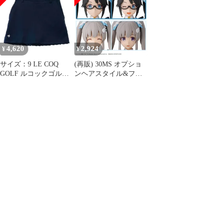
00365】P71388
[240101674308] ゴルフ
リーン系
ウェア レディース スト
[240101674301] ゴルフ
スト
ウェア レディース スト
スト
4,620
2,924
¥
¥
サイズ：9 LE COQ
(再販) 30MS オプショ
GOLF ルコックゴルフ
ンヘアスタイル&フェ
インナー付 ストレッチ
イスパーツセット(三峰
スカート ネイビー系
結華/幽谷霧子)(みつみ
[240101674307] ゴルフ
ねゆいか ゆうこくきり
ウェア レディース スト
こ) アイドルマスター
スト
シャイニーカラーズ 30
MINUTES SISTERS プ
ラモデル用アクセサリ
(5067430) バンダイスピ
リッツ