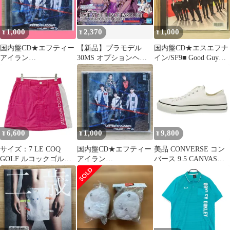
ラーズ」 30 MINUTES
スト
SISTERS [5067430]
1,000
2,370
1,000
¥
¥
¥
国内盤CD★エフティー
【新品】プラモデル
国内盤CD★エスエフナ
アイラン
30MS オプションヘア
イン/SF9■ Good Guy
ド/FTISLAND■
スタイル＆フェイスパ
(初回限定盤A)
UNITED SHADOWS(初
ーツセット(三峰結華/
【WPCL13174/49436743
回限定盤B)
幽谷霧子) 「アイドル
09474】T51391
【WPZL31276/49436742
マスター シャイニーカ
57430】J22857
ラーズ」 30 MINUTES
SISTERS [5067430]
6,600
1,000
9,800
¥
¥
¥
サイズ：7 LE COQ
国内盤CD★エフティー
美品 CONVERSE コン
GOLF ルコックゴルフ
アイラン
バース 9.5 CANVAS
中綿スカート ロゴプリ
ド/FTISLAND■
ALL STAR J OX
ント ピンク系
UNITED SHADOWS(初
32167430 キャンバス オ
[240101674306] ゴルフ
回限定盤B)
ールスター オックスフ
ウェア レディース スト
【WPZL31276/49436742
ォード 28cm 日本製
スト
57430】L02476
WHITE 18002331