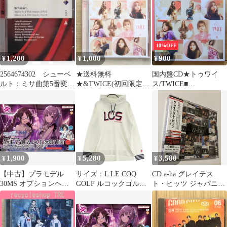
674302
フレーム 2個 フィルタ
20枚 セット 空調服 空
調ベスト 専用 粉塵 ホ
コリ 埃 対策 ファン フ
ィルター
10%OFF
1,200
1,000
900
¥
¥
¥
2564674302 シューベ
★送料無料
国内盤CD★トゥワイ
ルト：ミサ曲第5番変イ
★&TWICE(初回限定盤
ス/TWICE■
長調他 アーノンクー
B)/■トゥワイ
&TWICE(初回限定盤B)
ル指揮
ス/TWICE【4943674302
【WPZL31689/49436743
031/WPZL31689】
02031】G24254
G04973
1,900
5,280
3,580
¥
¥
¥
【中古】プラモデル
サイズ：L LE COQ
CD a-ha グレイテス
30MS オプションヘア
GOLF ルコックゴルフ
ト・ヒッツ ジャパニー
スタイル＆フェイスパ
フード付 ニットセータ
ズ・シングル・コレク
ーツセット(三峰結華/
ー ホワイト系
ション CD+DVD アー
幽谷霧子) 「アイドル
[240101674309] ゴルフ
ハ 4943674307838
マスター シャイニーカ
ウェア レディース スト