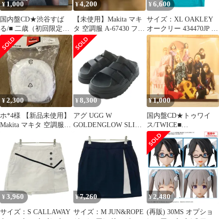
1,000
4,200
6,600
¥
¥
¥
国内盤CD★渋谷すば
【未使用】Makita マキ
サイズ：XL OAKLEY
る/■ 二歳（初回限定
タ 空調服 A-67430 フィ
オークリー 434470JP 半
盤）
ルタセット ２セット
袖ポロシャツ ロゴ刺繍
【WPZL31673/49436743
ボーダー柄 グリーン系
00365】V51323
[240101674304] ゴルフ
ウェア メンズ ストスト
2,300
8,300
1,000
¥
¥
¥
ホ*4様 【新品未使用】
アグ UGG W
国内盤CD★トゥワイ
Makita マキタ 空調服
GOLDENGLOW SLIDE
ス/TWICE■
A-67430 フィルタセ
ゴールデングロウ スラ
&TWICE(初回限定盤A)
イド サンダル シューズ
【WPZL31685/49436743
US7 ブラック 1167430
02000】P50546
/NQ
3,960
7,260
2,480
¥
¥
¥
サイズ：S CALLAWAY
サイズ：M JUN&ROPE
(再販) 30MS オプショ