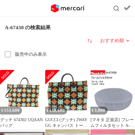
A-67430 の検索結果
並び替え
販売中のみ表示
153,600
138,600
3,080
¥
¥
¥
グッチ 674302 UQAAN
GUCCI (グッチ) 2WAY
[マキタ 正規店] フレー
バッグ
GG キャンバス トート
ムフィルタセット A-
バッグ マルチカラー
67430 makita フィルタ