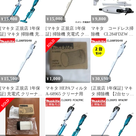
レス おすすめ 軽量
チ makita コードレス ハ
クリーナー フロアカー
0.88kg トリガスイッチ
ンディ 軽量 1.4kg 人気
ペットノズル ヘッド セ
ハンディ 家庭用 業務用
家庭用 業務用 一人暮ら
ット
15,800
15,000
9,800
¥
¥
¥
一人暮らし 新生活 車
し 新生活 車載 車用
[マキタ 正規店 1年保
[マキタ 正規店 1年保
マキタ コードレス掃
証] マキタ 掃除機 充電
証] 掃除機 充電式 クリ
除機 CL284FDZW 中
式 18V カプセル式 サイ
ーナー CL100DW 10.8V
古
クロンアタッチメント
1.3Ah カプセル式
付 クリーナー
makita 充電式クリーナ
CL280FDZCW
コードレス フルセット
CL280FDZC 【バッテ
おすすめ 軽量 0.88kg
リ・ 充電器 別売】
トリガスイッチ ハンデ
makita 充電式クリーナ
ィ 家庭用 業務用 一人
15,500
1,000
30,698
¥
¥
¥
コードレス ハイパワー
暮らし 新生活 車載
人気モデル おすすめ
[マキタ 正規店 1年保
マキタ HEPAフィルタ
[正規店 1年保証] マキ
証] 充電式 クリーナー
A-68965 クリーナ用
タ 掃除機 【2台セッ
CL106FDSHW 10.8V
ト】 充電式 コードレス
1.5Ah 掃除機 スティッ
クリーナー
ク型 カプセル式 トリガ
CL108FDSHW 掃除機
スイッチ makita 軽量 充
スティック型 カプセル
電式 コードレス ハンデ
式 ワンタッチスイッチ
ィ 軽量 0.98kg 人気家
makita cl108 ハンディ
庭用 業務用 一人暮らし
軽量 1.0kg 人気家庭用