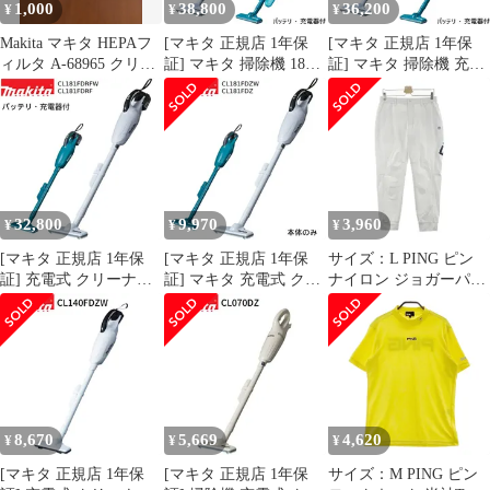
1,000
38,800
36,200
¥
¥
¥
新生活 車載
業務用 一人暮らし 新生
活 車載
Makita マキタ HEPAフ
[マキタ 正規店 1年保
[マキタ 正規店 1年保
ィルタ A-68965 クリー
証] マキタ 掃除機 18V
証] マキタ 掃除機 充電
ナ用
充電式 クリーナー
式 18V カプセル式 クリ
CL280FDFCW
ーナー CL280FDRFW
CL280FDRFC 【バッテ
CL280FDRF 【バッテ
リ・ 充電器付き】 サイ
リ・ 充電器付き】
クロンアタッチメント
makita 充電式クリーナ
付 カプセル式 makita 充
コードレス ハイパワー
電式クリーナ コードレ
人気モデル おすすめ エ
32,800
9,970
3,960
¥
¥
¥
ス ハイパワー 人気モデ
コ
ル おすすめ
[マキタ 正規店 1年保
[マキタ 正規店 1年保
サイズ：L PING ピン
証] 充電式 クリーナー
証] マキタ 充電式 クリ
ナイロン ジョガーパン
CL181FDRF / W 掃除機
ーナー CL181FDZ / W
ツ ホワイト系
スティック型 カプセル
本体のみ 掃除機 スティ
[240101689650] ゴルフ
式 ワンタッチスイッチ
ック型 カプセル式 ワン
ウェア メンズ ストスト
makita 軽量 充電式 コー
タッチスイッチ makita
ドレス 軽量 1.4kg 人気
コードレス ハンディ 軽
家庭用 業務用 一人暮ら
量 人気 家庭用 業務用
し 車用 アウトドア テ
一人暮らし 新生活 車載
8,670
5,669
4,620
¥
¥
¥
ント 掃除 CL1
アウトドア テント 掃
[マキタ 正規店 1年保
[マキタ 正規店 1年保
サイズ：M PING ピン