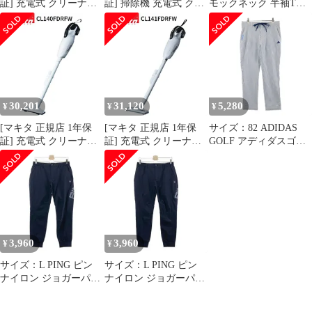
証] 充電式 クリーナー
証] 掃除機 充電式 クリ
モックネック 半袖Tシ
CL140FDZW 14.4V
ーナー CL070DZ 7.2V
ャツ coolcore イエロー
【バッテリ・充電器 別
アイボリー スティック
系 [240101689654] ゴル
売】 掃除機 スティック
型 カプセル式 ワンタッ
フウェア メンズ ストス
型 カプセル式 トリガス
チスイッチ makita 軽量
ト
イッチ makita 軽量 充電
充電式 コードレス ハン
式 コードレス 軽量
ディ 家庭用 業務用 一
1.3kg 人気家庭用 業務
人暮らし 新生活 軽量
30,201
31,120
5,280
¥
¥
¥
用 一人暮らし 新生活
0.81kg 車載 コンパ
車
[マキタ 正規店 1年保
[マキタ 正規店 1年保
サイズ：82 ADIDAS
証] 充電式 クリーナー
証] 充電式 クリーナー
GOLF アディダスゴル
CL140FDRFW 14.4V
CL141FDRFW 14.4V
フ HS8999 ストレッチ
3.0Ah 掃除機 スティッ
3.0Ah 掃除機 スティッ
パンツ シアサッカー ス
ク型 カプセル式 トリガ
ク型 カプセル式 ワンタ
トライプ柄 ネイビー系
スイッチ makita 軽量 充
ッチスイッチ makita 軽
[240101689659] ゴルフ
電式 コードレス 軽量
量 充電式 コードレス
ウェア メンズ ストスト
1.3kg 人気家庭用 業務
軽量 1.3kg 家庭用 業務
用 一人暮らし 新生活
用 一人暮らし 新生活
3,960
3,960
¥
¥
車載 車用 アウ
車載 車用 アウ
サイズ：L PING ピン
サイズ：L PING ピン
ナイロン ジョガーパン
ナイロン ジョガーパン
ツ ブラック系
ツ ブラック系
[240101689651] ゴルフ
[240101689652] ゴルフ