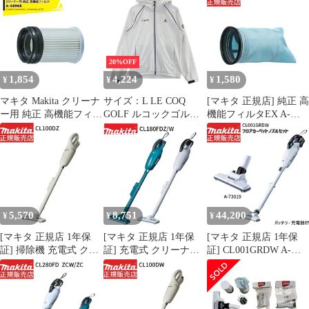
【689659】13
CL280FDZW
CL280FDZ 【バッテ
リ・ 充電器 別売】 カ
プセル式 makita 充電式
クリーナ コードレス ハ
20%OFF
イパワー 人気モデル お
1,854
4,224
1,580
¥
¥
¥
すすめ エコ
マキタ Makita クリーナ
サイズ：L LE COQ
[マキタ 正規店] 純正 高
ー用 純正 高機能フィル
GOLF ルコックゴルフ
機能フィルタEX A-
タ 1個 A-79120 カプセ
フード付 ジップジャケ
68971 カプセル式クリ
ル式用 交換用 消耗品
ット グレー系
ーナ用 makita 充電式 ク
ごみパック A-79120
[240101668965] ゴルフ
リーナー 掃除機 純正
ウェア メンズ ストスト
パーツ 部品 正規品 繰
り返し使える エコ 経済
的 交換 フィルター お
すすめ
5,570
8,751
44,200
¥
¥
¥
[マキタ 正規店 1年保
[マキタ 正規店 1年保
[マキタ 正規店 1年保
証] 掃除機 充電式 クリ
証] 充電式 クリーナー
証] CL001GRDW A-
ーナー CL100DZ 10.8V
CL180FDZ/W 18V 【バ
73019 セット【バッテ
【バッテリ・充電器別
ッテリ・充電器別売】
リー 充電器付き】
売】 カプセル式 makita
掃除機 スティック型 カ
40Vmax カプセル式 充
充電式クリーナ コード
プセル式 トリガスイッ
電式 コードレス掃除機