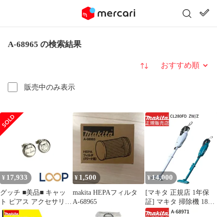
A-68965 の検索結果
並び替え
販売中のみ表示
17,933
1,500
14,000
¥
¥
¥
グッチ ■美品■ キャッ
makita HEPAフィルタ
[マキタ 正規店 1年保
ト ピアス アクセサリー
A-68965
証] マキタ 掃除機 18V
SV925 シルバー
充電式 クリーナー