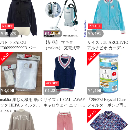
VC665DZ/VC660DZ
ゴルフウェア レディー
送料無料
ス ストスト
5%OFF
20%OFF
48,070
42,869
5,491
¥
¥
¥
パトゥ PATOU
【新品】 マキタ
サイズ：38 ARCHIVIO
JE0699995999B パーカ
（makita） 充電式背負
アルチビオ カーディガ
ー
クリーナ 本体のみ
ン パイル ブルー系
VC660DZ バッテリ・充
[240101699953] ゴルフ
電器別売り 掃除機 クリ
ウェア レディース スト
ーナー 36V 純正
スト
20%OFF
3,000
4,224
1,400
¥
¥
¥
makita 集じん機用 紙バ
サイズ：L CALLAWAY
「28637J Krystal Clear
ック HEPAフィルター
キャロウェイ ニットベ
フィルターポンプ専
セット
スト ネイビー系
用」INTEX(インテック
[240101699955] ゴルフ
ス) フィルター カート
ウェア レディース スト
リッジA 1本入り
スト
29000(22y3m)