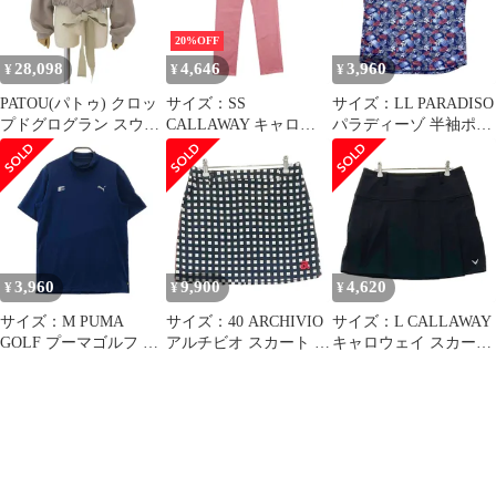
(451569995)
20%OFF
28,098
4,646
3,960
¥
¥
¥
PATOU(パトゥ) クロッ
サイズ：SS
サイズ：LL PARADISO
プドグログラン スウェ
CALLAWAY キャロウ
パラディーゾ 半袖ポロ
ットシャツ スウェット/
ェイ ストレッチ ロング
シャツ 総柄 ブルー系
パーカー アパレル ファ
パンツ ピンク系
[240101569995] ゴルフ
ッション 衣類 XS コッ
[240101669995] ゴルフ
ウェア メンズ ストスト
トン ベージュ ホワイト
ウェア レディース スト
白 JE0369995106P レデ
スト
ィース
40802195334【中古】
3,960
9,900
4,620
¥
¥
¥
【アラモード】
サイズ：M PUMA
サイズ：40 ARCHIVIO
サイズ：L CALLAWAY
GOLF プーマゴルフ モ
アルチビオ スカート チ
キャロウェイ スカート
ックネック 半袖Tシャ
ェック ブラック系
ブラック系
ツ ネイビー系
[240101699950] ゴルフ
[240101699954] ゴルフ
[240101699958] ゴルフ
ウェア レディース スト
ウェア レディース スト
ウェア メンズ ストスト
スト
スト