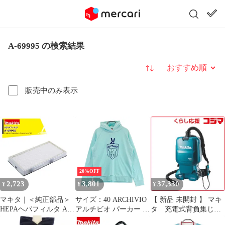
A-69995 の検索結果
並び替え
販売中のみ表示
20%OFF
2,723
3,801
37,330
¥
¥
¥
マキタ｜＜純正部品＞
サイズ：40 ARCHIVIO
【 新品 未開封 】 マキ
HEPAヘパフィルタ A-
アルチビオ パーカー ブ
タ 充電式背負集じん
69995 適合品番：
ルー系 [240101699952]
機 VC665DZ 未使用