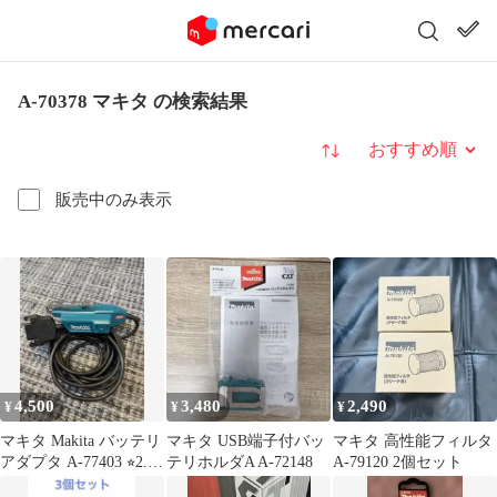
A-70378 マキタ の検索結果
並び替え
販売中のみ表示
4,500
3,480
2,490
¥
¥
¥
マキタ Makita バッテリ
マキタ USB端子付バッ
マキタ 高性能フィルタ
アダプタ A-77403 ⭐︎2.3
テリホルダA A-72148
A-79120 2個セット
回使用⭐︎