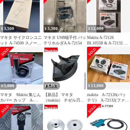
3,500
3,300
12,000
¥
¥
¥
マキタ サイクロンユニ
マキタ USB端子付 バッ
Makita A-72126
ット A-74500 スノーホ
テリホルダA A-72154
BL1055B & A-72132 セ
ワイト
ット
5,000
3,067
13,000
¥
¥
¥
マキタ Makita 集じん
【新品】 マキタ
makita A-72126(バッ
カバー カップ A-
（makita） チゼル刃用
テリ) A-72132(ファ
55158 100mm
プロテクタ A-75546
ン) セット