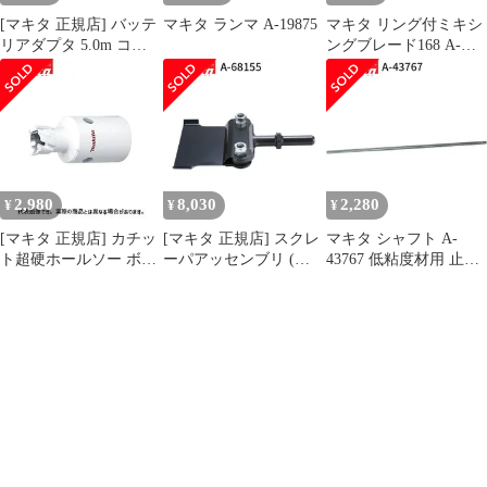
[マキタ 正規店] バッテ
マキタ ランマ A-19875
マキタ リング付ミキシ
リアダプタ 5.0m コネ
ングブレード168 A-
クタ式 A-77403 makita
57906 低粘土材用
純正 パーツ 部品 正規
makita 正規品 純正品 撹
品 おすすめ 便利
拌機 撹拌 かくはん機
かくはん 刃 ブレード
アクセサリ アタッチメ
ント 部品 交換
2,980
8,030
2,280
¥
¥
¥
[マキタ 正規店] カチッ
[マキタ 正規店] スクレ
マキタ シャフト A-
ト超硬ホールソー ボデ
ーパアッセンブリ (六
43767 低粘度材用 止め
ィのみ 片刃仕様 A-
角シャンク) A-68155 ス
ネジ式 M12 カクハン機
36996(14mm) A-
クレーパー
用 makita 正規品 純正品
37007(15mm) A-
撹拌機 撹拌 かくはん機
37013(16mm) A-
かくはん アクセサリ ア
37029(17mm) A-
タッチメント 部品 交換
37035(18mm) A-
37041(19mm) A-
37057(20mm)