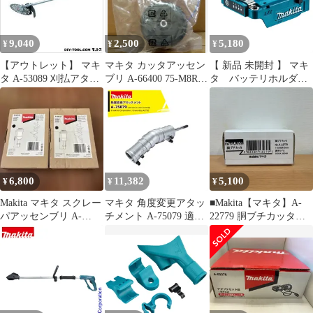
9,040
2,500
5,180
¥
¥
¥
【アウトレット】 マキ
マキタ カッタアッセン
【 新品 未開封 】 マキ
タ A-53089 刈払アタッ
ブリ A-66400 75-M8Rセ
タ バッテリホルダ
チメント 1点
ット品 MUR100D
A A-72154 未使用 送
料無料
6,800
11,382
5,100
¥
¥
¥
Makita マキタ スクレー
マキタ 角度変更アタッ
■Makita【マキタ】A-
パアッセンブリ A-
チメント A-75079 適合
22779 胴ブチカッタ
68155 2個セット
機種MUA002GZ /
A25-3073、A25-3074
MUA251DZ