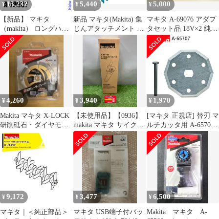
13,232
5,440
5,000
¥
¥
¥
【新品】 マキタ
新品 マキタ(Makita) 集
マキタ A-69076 アダプ
（makita） ロングハン
じんアタッチメント A-
タセット品 18V×2 純正
ドルアタッチメント A-
66444
品
79837 アタッチメント
アクセサリー 部品 取り
付け 細断 作業負担軽減
4,260
3,940
1,970
¥
¥
¥
Makita マキタ X-LOCK
【未使用品】【0936】
[マキタ 正規店] 替刃 マ
研削砥石・ダイヤモン
makita マキタ サイクロ
ルチカッタ用 A-65707
ドホイール セット未使
ンアタッチメント A-
ロックピン付(刃物交換
用
67169
用)
IT7XARGAH9A4
9,172
3,477
6,500
¥
¥
¥
マキタ｜＜純正部品＞
マキタ USB端子付バッ
Makita マキタ A-