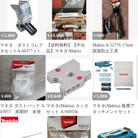
2,000
10,000
900
¥
¥
¥
マキタ ダストコレク
【送料無料】【中古
Makita A-52776 17mm
タセットA-60377ｘ3個
品】マキタ/Makita A-
脱落防止工具
セット 新品
75079 角度変更アタ
ッチメント【ハンズク
ラフト島根出雲】
400
8,640
5,000
¥
¥
¥
マキタ ダストパック A-
マキタ(Makita) カッタ
マキタ(Makita) 集塵ア
43957 未開封 未使
セット A-66933k
タッチメントセット品
用 掃除機
196860-7