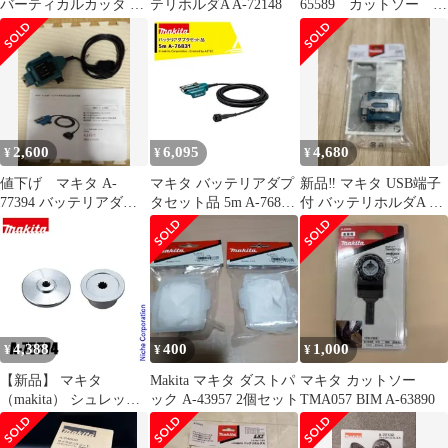
バーティカルカッタ A-
テリホルダA A-72148
65589 カットソー
76249
TMA061HM
2,600
6,095
4,680
¥
¥
¥
値下げ マキタ A-
マキタ バッテリアダプ
新品‼️ マキタ USB端子
77394 バッテリアダプ
タセット品 5m A-76831
付 バッテリホルダA A-
タ 1.6m
適用モデル：UP180D
72154
4,388
400
1,000
¥
¥
¥
【新品】 マキタ
Makita マキタ ダストパ
マキタ カットソー
（makita） シュレッダ
ック A-43957 2個セット
TMA057 BIM A-63890
ーブレード付属セット
品 A-75574