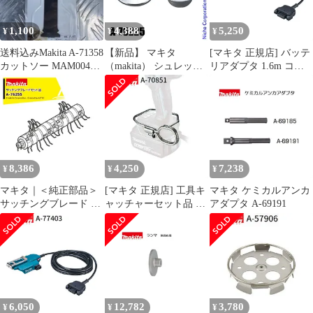
1,100
4,388
5,250
¥
¥
¥
送料込みMakita A-71358
【新品】 マキタ
[マキタ 正規店] バッテ
カットソー MAM004
（makita） シュレッダ
リアダプタ 1.6m コネ
SK一枚
ーブレード付属セット
クタ式 A-77394 makita
品 A-75225 草刈機 刈払
純正 パーツ 部品 正規
機 刈払い機 アクセサリ
品 おすすめ 便利
ー
8,386
4,250
7,238
¥
¥
¥
マキタ｜＜純正部品＞
[マキタ 正規店] 工具キ
マキタ ケミカルアンカ
サッチングブレード A-
ャッチャーセット品 A-
アダプタ A-69191
76255
70851
6,050
12,782
3,780
¥
¥
¥