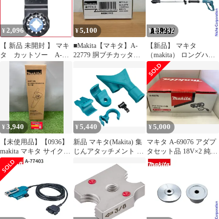
2,096
5,100
13,232
¥
¥
¥
【 新品 未開封 】 マキ
■Makita【マキタ】A-
【新品】 マキタ
タ カットソー A-
22779 胴ブチカッタ
（makita） ロングハン
63909 未使用 送料無料
A25-3073、A25-3074
ドルアタッチメント A-
79837 アタッチメント
アクセサリー 部品 取り
付け 細断 作業負担軽減
3,940
5,440
5,000
¥
¥
¥
【未使用品】【0936】
新品 マキタ(Makita) 集
マキタ A-69076 アダプ
makita マキタ サイクロ
じんアタッチメント A-
タセット品 18V×2 純正
ンアタッチメント A-
66444
品
67169
IT7XARGAH9A4