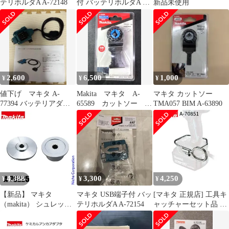
テリホルダA A-72148
付 バッテリホルダA A-
新品未使用
72154
2,600
6,500
1,000
¥
¥
¥
値下げ マキタ A-
Makita マキタ A-
マキタ カットソー
77394 バッテリアダプ
65589 カットソー
TMA057 BIM A-63890
タ 1.6m
TMA061HM
4,388
3,300
4,250
¥
¥
¥
【新品】 マキタ
マキタ USB端子付 バッ
[マキタ 正規店] 工具キ
（makita） シュレッダ
テリホルダA A-72154
ャッチャーセット品 A-
ーブレード付属セット
70851
品 A-75225 草刈機 刈払