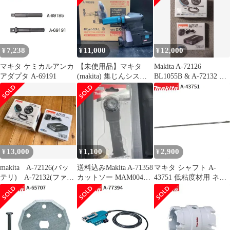
機 刈払い機 アクセサリ
ー
7,238
11,000
12,000
¥
¥
¥
マキタ ケミカルアンカ
【未使用品】マキタ
Makita A-72126
アダプタ A-69191
(makita) 集じんシステ
BL1055B & A-72132 セ
ムDX12 A-70029【川越
ット
店】
13,000
1,100
2,900
¥
¥
¥
makita A-72126(バッ
送料込みMakita A-71358
マキタ シャフト A-
テリ) A-72132(ファ
カットソー MAM004
43751 低粘度材用 ネジ
ン) セット
SK一枚
込み式 M12 カクハン機
用 makita 正規品 純正品
撹拌機 撹拌 かくはん機
かくはん アクセサリ ア
タッチメント 部品 交換