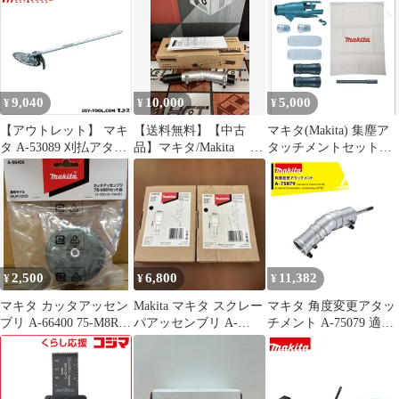
9,040
10,000
5,000
¥
¥
¥
【アウトレット】 マキ
【送料無料】【中古
マキタ(Makita) 集塵ア
タ A-53089 刈払アタッ
品】マキタ/Makita A-
タッチメントセット品
チメント 1点
75079 角度変更アタ
196860-7
ッチメント【ハンズク
ラフト島根出雲】
2,500
6,800
11,382
¥
¥
¥
マキタ カッタアッセン
Makita マキタ スクレー
マキタ 角度変更アタッ
ブリ A-66400 75-M8Rセ
パアッセンブリ A-
チメント A-75079 適合
ット品 MUR100D
68155 2個セット
機種MUA002GZ /
MUA251DZ