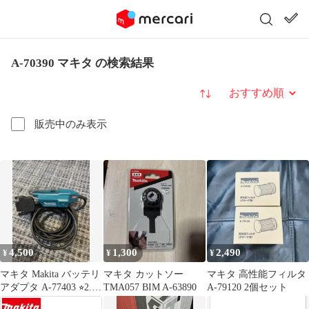
A-70390 マキタ の検索結果
並び替え
販売中のみ表示
4,500
1,300
2,490
¥
¥
¥
マキタ Makita バッテリ
マキタ カットソー
マキタ 高性能フィルタ
アダプタ A-77403 ⭐︎2.3
TMA057 BIM A-63890
A-79120 2個セット
回使用⭐︎