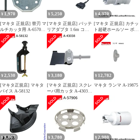
1,970
5,250
4,370
¥
¥
¥
[マキタ 正規店] 替刃 マ
[マキタ 正規店] バッテ
[マキタ 正規店] カチッ
ルチカッタ用 A-65707
リアダプタ 1.6m コネ
ト超硬ホールソー ボデ
ロックピン付(刃物交換
クタ式 A-77394 makita
ィのみ 両刃仕様 A-
用)
純正 パーツ 部品 正規
37150(30mm) A-
品 おすすめ 便利
37166(31mm) A-
37172(32mm)
2,530
3,180
12,782
¥
¥
¥
[マキタ正規店] マキタ
[マキタ 正規店] スクレ
マキタ ランマ A-19875
バイス A-58132
ーパ用カッタ A-43038
スクレーパー
3,067
3,780
2,980
¥
¥
¥