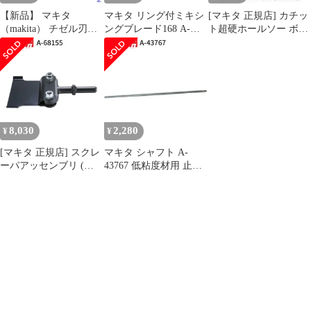
【新品】 マキタ
マキタ リング付ミキシ
[マキタ 正規店] カチッ
（makita） チゼル刃用
ングブレード168 A-
ト超硬ホールソー ボデ
プロテクタ A-75546
57906 低粘土材用
ィのみ 片刃仕様 A-
makita 正規品 純正品 撹
36996(14mm) A-
拌機 撹拌 かくはん機
37007(15mm) A-
かくはん 刃 ブレード
37013(16mm) A-
アクセサリ アタッチメ
37029(17mm) A-
ント 部品 交換
37035(18mm) A-
37041(19mm) A-
8,030
2,280
¥
¥
37057(20mm)
[マキタ 正規店] スクレ
マキタ シャフト A-
ーパアッセンブリ (六
43767 低粘度材用 止め
角シャンク) A-68155 ス
ネジ式 M12 カクハン機
クレーパー
用 makita 正規品 純正品
撹拌機 撹拌 かくはん機
かくはん アクセサリ ア
タッチメント 部品 交換