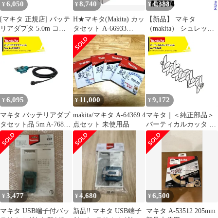
6,050
8,740
4,388
¥
¥
¥
[マキタ 正規店] バッテ
H★マキタ(Makita) カッ
【新品】 マキタ
リアダプタ 5.0m コネ
タセット A-66933
（makita） シュレッダ
クタ式 A-77403 makita
dfa2136e
ーブレード付属セット
純正 パーツ 部品 正規
品 A-75574
品 おすすめ 便利
6,095
11,000
9,172
¥
¥
¥
マキタ バッテリアダプ
makita/マキタ A-64369 4
マキタ｜＜純正部品＞
タセット品 5m A-76831
点セット 未使用品
バーティカルカッタ A-
適用モデル：UP180D
76249
3,477
4,680
6,500
¥
¥
¥
マキタ USB端子付バッ
新品‼️ マキタ USB端子
マキタ A-53512 205mm