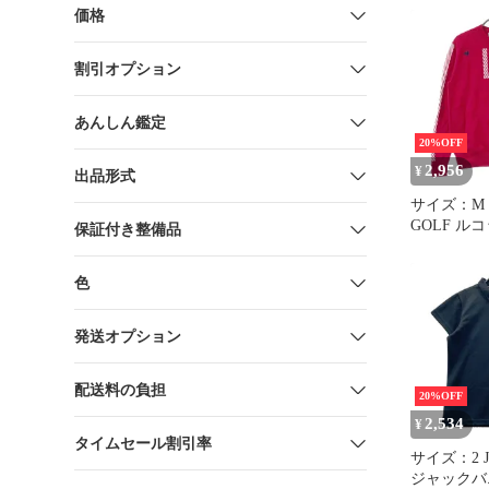
リーフ バ
価格
半袖Ｔシャツ
正規品 メ
割引オプション
あんしん鑑定
20%OFF
2,956
¥
出品形式
サイズ：M L
GOLF ルコ
保証付き整備品
袖ニットセータ
系 [240101
色
ウェア メ
発送オプション
配送料の負担
20%OFF
2,534
¥
タイムセール割引率
サイズ：2 J
ジャックバニー 