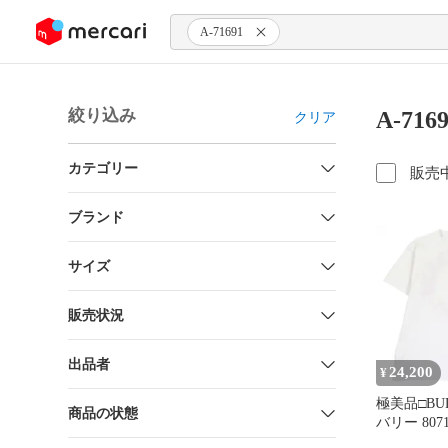
ンツにスキップ
A-71691
絞り込み
A-71
クリア
カテゴリー
販売
ブランド
サイズ
販売状況
出品者
24,200
¥
極美品□BUR
商品の状態
バリー 807
100% テ