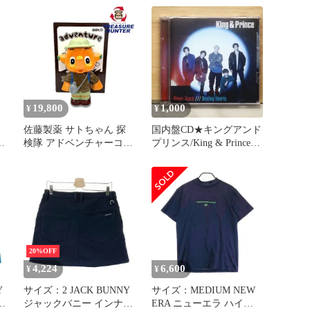
ネ
[240101716917] ゴルフウ
[240101716913] ゴルフウ
ェア レディース ストス
ェア レディース ストス
ト
ト
19,800
1,000
¥
¥
佐藤製薬 サトちゃん 探
国内盤CD★キングアンド
検隊 アドベンチャーコイ
プリンス/King & Prince■
ト
ンバンク貯金箱
Magic Touch / Beating
【105071691008】
Hearts (初回限定盤A)
ウ
(DVD付)
【UPCJ9019/49880314265
86】Y71691
20%OFF
4,224
6,600
¥
¥
Y
サイズ：2 JACK BUNNY
サイズ：MEDIUM NEW
ジャックバニー インナー
ERA ニューエラ ハイネ