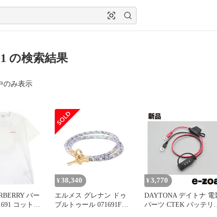
691 の検索結果
中のみ表示
38,340
3,770
¥
¥
BERRY バー
エルメス グレナン ドゥ
DAYTONA デイトナ 電装
1691 コットン
ブルトゥール 071691FO
パーツ CTEK バッテリ
ィッシ期 オーク
ブレスレット
チャージャーアイレッ