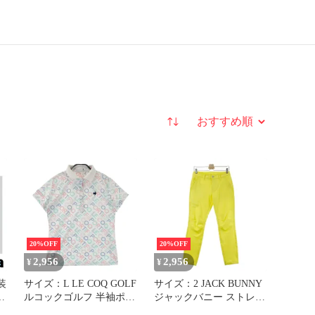
並び替え
20%OFF
20%OFF
2,956
2,956
¥
¥
サイズ：L LE COQ GOLF
サイズ：2 JACK BUNNY
ー
ルコックゴルフ 半袖ポロ
ジャックバニー ストレッ
ト
シャツ 総柄 ホワイト系
チパンツ イエロー系