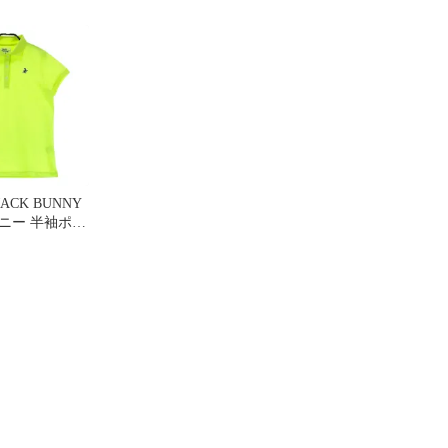
ンドランアージャケット
付スカート チェック柄
16915] ゴルフウ
716917-455 ブルー×グリ
ブルー系 [240101716911
ィース ストス
ーン S
ゴルフウェア レディー
ストスト
ACK BUNNY
半袖ポロ
16914] ゴルフウ
ィース ストス