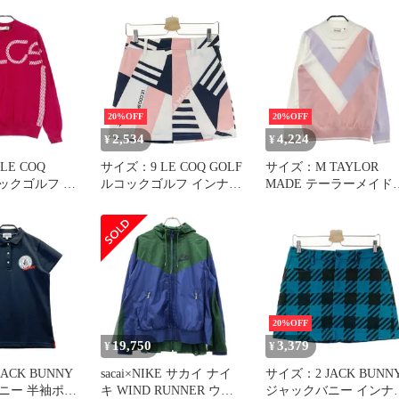
ックプリント
インジケーター付ハー
 ホワイト S
ス D71691 (2267470)
ンズ
20%OFF
20%OFF
2,534
4,224
¥
¥
E COQ
サイズ：9 LE COQ GOLF
サイズ：M TAYLOR
ックゴルフ 長
ルコックゴルフ インナー
MADE テーラーメイド
ー レッド
付スカート 総柄 ホワイ
モックネック長袖ニッ
716916] ゴルフ
ト系 [240101716919] ゴル
セーター ホワイト系
ンズ ストスト
フウェア レディース ス
[240101716910] ゴルフ
トスト
ェア レディース ストス
ト
20%OFF
19,750
3,379
¥
¥
ACK BUNNY
sacai×NIKE サカイ ナイ
サイズ：2 JACK BUNN
半袖ポロ
キ WIND RUNNER ウィ
ジャックバニー インナー