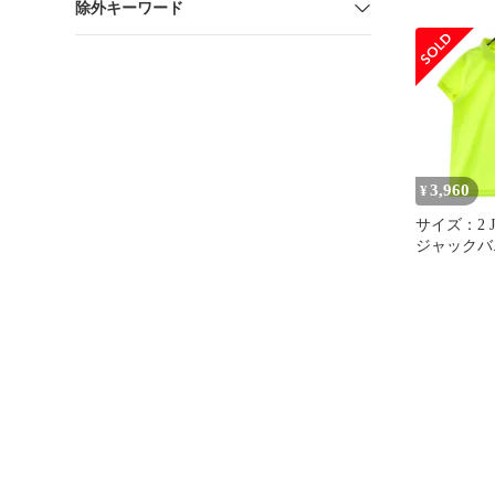
除外キーワード
シャツ ブラック系
[2401017
ェア レデ
ト
3,960
¥
サイズ：2 J
ジャックバニー 
シャツ イエロー系
[2401017
ェア レデ
ト