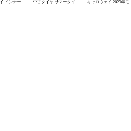
ナー付
中古タイヤ サマータイヤ
キャロウェイ 2023年モ
4本セット s16260717163
ル ストレッチ スカート
71716] ゴルフウ
ハート総柄 レッド系
ィース ストス
[240101271716]# ゴルフ
ウェア レディース スト
スト