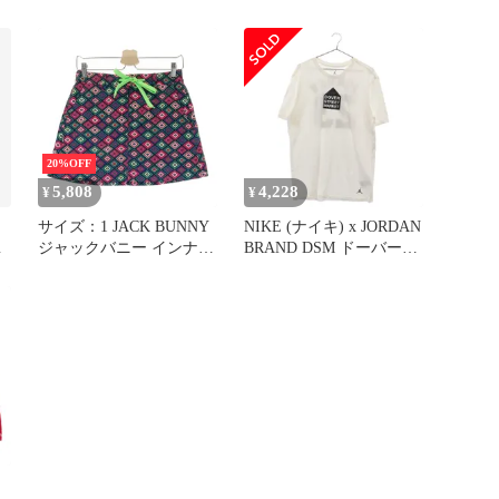
G
タイヤ スタッドレスタイ
付 スカート ブラック系
6
ヤ 4本セット
[240101717169] ゴルフウ
w17260717166
ェア レディース ストス
ト
20%OFF
5,808
4,228
¥
¥
サイズ：1 JACK BUNNY
NIKE (ナイキ) x JORDAN
ジャックバニー インナー
BRAND DSM ドーバース
ト
付 スカート 総柄 グリー
トリートマーケット ロゴ
ン系 [240101717168] ゴル
半袖カットソー Tシャツ
フウェア レディース ス
ホワイト 717164‐121
トスト