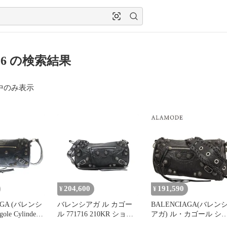
716 の検索結果
中のみ表示
204,600
191,590
¥
¥
AGA (バレンシ
バレンシアガ ル カゴー
BALENCIAGA(バレン
ole Cylinder
ル 771716 210KR ショル
アガ) ル・カゴール シ
カゴール レザーシ
ダーバッグ
ンダー バッグ ショルダ