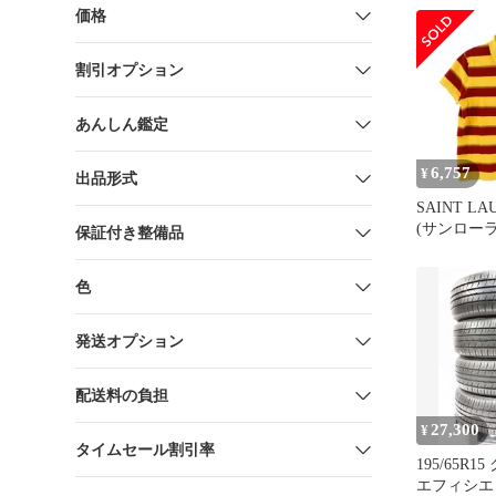
リンダーバ
価格
ーバッグ 
771716
割引オプション
あんしん鑑定
6,757
¥
出品形式
SAINT LA
(サンローラ
保証付き整備品
刺繍 ボー
ツ 半袖カ
色
671716 Y
レッド
発送オプション
配送料の負担
27,300
¥
タイムセール割引率
195/65R15 グッドイヤー
エフィシエ