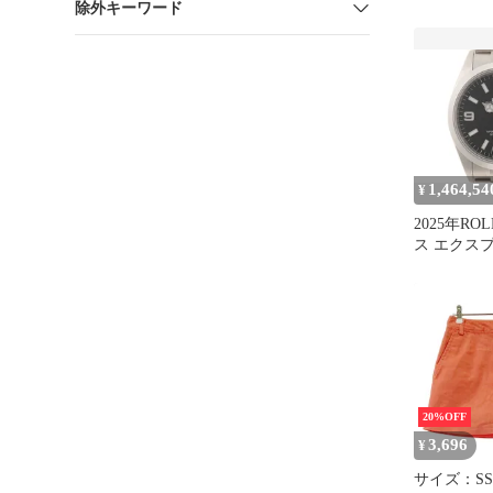
除外キーワード
ECO ハイ
中古タイヤ
4
1,464,54
¥
2025年RO
ス エクスプ
124270 
ススチール
ニセックス
【432】2148
20%OFF
3,696
¥
サイズ：SS 