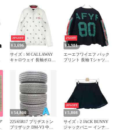
ィ 771716 ブラック【中
ダー ショルダーバッグ
シ
古】
771716 グレー
中
20%OFF
2%OFF
3,696
3,981
¥
¥
ッ
サイズ：M CALLAWAY
エーエフワイエフ バック
そ
キャロウェイ 長袖ポロシ
プリント 長袖 Tシャツ
ャツ 総柄 ホワイト系
黒 AFYF ロゴ メンズ
[240101671716] ゴルフウ
【中古】 【230916】
ェア メンズ ストスト
20%OFF
54,800
5,808
¥
¥
ア
225/65R17 ブリヂストン
サイズ：2 JACK BUNNY
ブリザック DM-V3 中古
ジャックバニー インナー