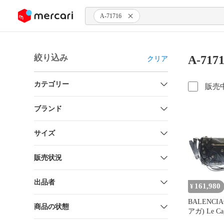
ンツにスキップ
A-71716
絞り込み
A-71
クリア
カテゴリー
販売
ブランド
サイズ
販売状況
出品者
161,980
¥
BALENCI
商品の状態
アガ) Le Cag
Bag ル 