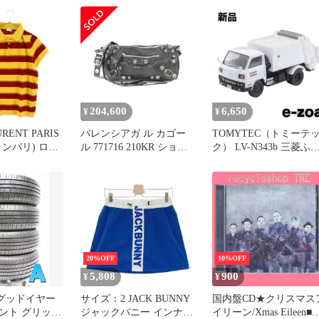
ッグ ショルダ
ーバッグ 斜め掛け 肩掛
ブラック
け レザー ブラック黒 
ルバー金具 771716 レデ
ィース 40802184612【
古】【アラモード】
204,600
6,650
¥
¥
URENT PARIS
バレンシアガ ル カゴー
TOMYTEC（トミーテ
ンパリ) ロゴ
ル 771716 210KR ショル
ク） LV-N343b 三菱ふ
ダー柄ポロシャ
ダーバッグ
う キャンター 清掃車
ットソー
（白）フィギュア付
36KP イエロー/
336525 (2671716)
20%OFF
10%OFF
5,808
900
¥
¥
サイズ：2 JACK BUNNY
国内盤CD★クリスマス
ント グリップ
ジャックバニー インナー
イリーン/Xmas Eileen■