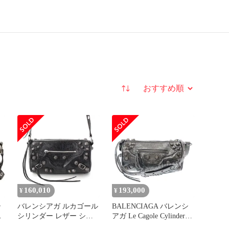
並び替え
160,010
193,000
¥
¥
シ
バレンシアガ ルカゴール
BALENCIAGA バレンシ
リ
シリンダー レザー ショ
アガ Le Cagole Cylinder
ルダーバッグ クロスボデ
Bag ル カゴルメンシリン