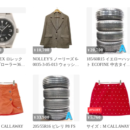
ブリットEG01
付 スカート ロゴ ブルー
ONLY THE BEGINNIN
 サマータイヤ
系 [240101717167] ゴルフ
【VIZL998/49880027171
本セット s15260717167
ウェア レディース スト
3】H04790
スト
0
10,700
20,700
¥
¥
LEX ロレック
NOLLEY'S ノーリーズ 6-
185/60R15 イエローハッ
ローラー36
0035-3-05-013 ウォッシャ
ト ECOFINE 中古タイヤ
腕時計 ステンレ
ブルカラミオーバージャ
サマータイヤ 4本セッ
 ブラック ユ
ケット テーラードジャケ
s15260717164
 自動巻き
ット ベージュ系 リネン
103971716
サイズ38 671716
20%OFF
33,900
5,760
¥
¥
CALLAWAY
205/55R16 ピレリ P8 FS
サイズ：M CALLAWAY