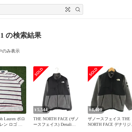
831 の検索結果
中のみ表示
5,544
8,400
¥
¥
lph Lauren ポロ
THE NORTH FACE (ザノ
ザノースフェイス THE
レン ロゴ 半
ースフェイス) Denali
NORTH FACE デナリジ
ー ポロシャツ
Jacket ハーフジップフリ
ケット DENALI JACKE