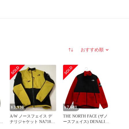
並び替え
3,930
7,681
¥
¥
A/W ノースフェイス デ
THE NORTH FACE (ザノ
ャ
ナリジャケット NA71831
ースフェイス) DENALI
T
M
JACKET フリース デナリ