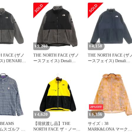
ズ XL ストリ
ースジャケット NA71831
フリースジャケット ア
ジ 古着
グレー
ター S グレー NA71831
31【ポロシャ
/YT
シャツ】
9,240
4,158
¥
¥
H FACE (ザノ
THE NORTH FACE (ザノ
THE NORTH FACE (ザ
) DENARI
ースフェイス) Denali
ースフェイス) Denali
 デナリ フリース
Jacket ロゴ刺繍 ジップア
Jacket ロゴ刺繍 ジップ
プジャケット
ップ デナリ フリースジ
ップ デナリ フリースジ
ラック
ャケット グレー/ブラッ
ャケット ブラック
ク NA71831
NA71831
20%OFF
4,620
6,336
¥
¥
BEAMS
【現状渡し品】THE
サイズ：38
ムスゴルフ ロ
NORTH FACE ザ・ノース
MARK&LONA マークア