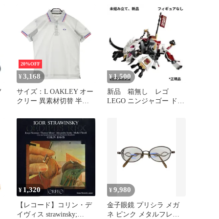
ウ
ジャケット レッド
NA71831
20%OFF
3,168
1,500
¥
¥
ノ
サイズ：L OAKLEY オー
新品 箱無し レゴ
クリー 異素材切替 半袖
LEGO ニンジャゴー ドラ
ア
ポロシャツ グレー系
ゴン・ビーストのみ
[240101718314] ゴルフウ
ェア メンズ ストスト
1,320
9,980
¥
¥
【レコード】コリン・デ
金子眼鏡 プリシラ メガ
イヴィス strawinsky;
ネ ピンク メタルフレー