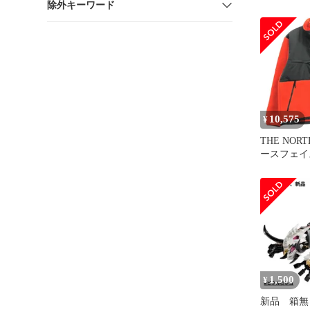
除外キーワード
ゴワッペン
ツ チェッ
[2401017
ェア メン
10,575
¥
THE NORT
ースフェイス
JACKET
ト NA7183
1,500
¥
新品 箱無