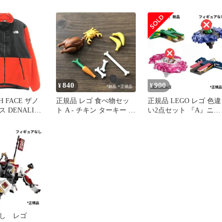
 長袖ポロシャ
フェイス DENALI
ンドロナ ナイロンジャケ
ク柄 グレー系
JACKET NA71831 デナリ
ット ジップパーカー カ
18312] ゴルフウ
ジャケット アウター
モフラ柄 オレンジ系
ズ ストスト
【144-250802-as-25-izu】
[240101718310] ゴルフ
ェア レディース ストス
ト
840
900
¥
¥
H FACE ザノ
正規品 レゴ 食べ物セッ
正規品 LEGO レゴ 色違
 DENALI
ト A - チキン ターキー カ
い2点セット 『A』ニン
 デナリジャケッ
ニ バナナ 人参
ジャゴー ピナーのみ
1 レッド XL
し レゴ