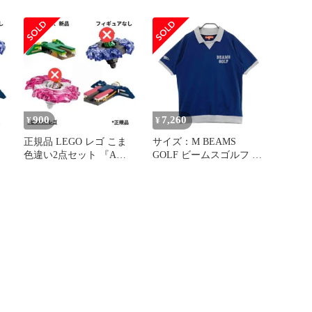
oedipus rex S071831A
ム フルリム オーバル
（楕円） IT71831CV4UC
ウ
900
7,260
¥
¥
正規品 LEGO レゴ こま
サイズ：M BEAMS
色違い2点セット 『A』
GOLF ビームスゴルフ 襟
ニンジャゴー ピナーのみ
付き ロゴ刺繍入り 半袖T
シャツ ネイビー系
[240101718313] ゴルフウ
ェア メンズ ストスト