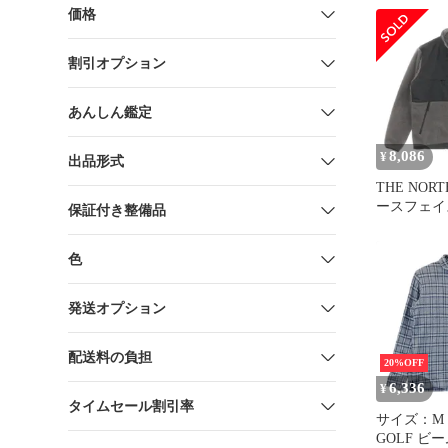
サイズ メン
価格
ート アメカ
b260718
割引オプション
ツ・ラガー
あんしん鑑定
8,086
¥
出品形式
THE NORT
ースフェイス
保証付き整備品
JACKET
ジップアッ
色
グレー/ブ
NA71831
発送オプション
配送料の負担
20%OFF
6,336
¥
タイムセール割引率
サイズ：M 
GOLF ビー