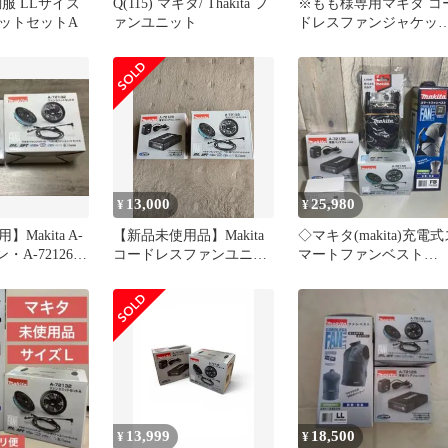
服 LLサイズ
Q(115) マキタ/ Thakita フ
※もも様専用マキタ コ
ットセットA
ァンユニット
ドレスファンジャケッ
LLサイズ
13,000
25,980
¥
¥
Makita A-
【新品未使用品】Makita
◇マキタ(makita)充電式
ン・A-72126
コードレスファンユニッ
マートファンベスト
トセットA A-72132
FV214DZFB+ファンユ
ットA-72132+バッテリ
BL1055B【戸田店】
13,999
18,500
¥
¥