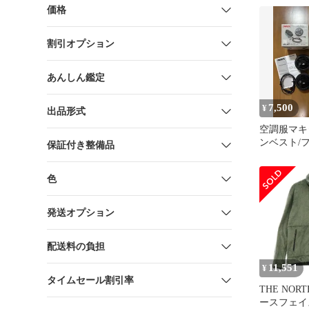
ー使用
価格
割引オプション
あんしん鑑定
7,500
¥
出品形式
空調服マキ
ンベスト/
保証付き整備品
セット(フ
帯対応)
色
発送オプション
配送料の負担
11,551
¥
タイムセール割引率
THE NORT
ースフェイス