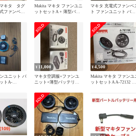
マキタ タグ
Makita マキタ ファンユニ
マキタ 充電式ファンベ
式ファンベス
ットセットA + 薄型バッ
ト ファンユニット バッ
用ファンユニッ
テリ
テリセット LL
11,000
4,500
¥
¥
ファンユニット バ
マキタ空調服+ファンユ
Makita マキタ ファンユ
ットA-
ニット+薄型バッテリー
ットセットA A-72132 空
055B
セット
調服