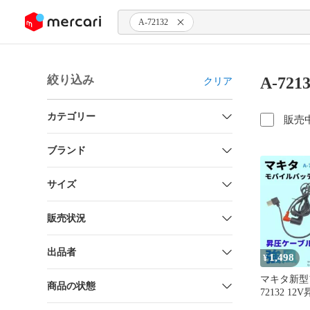
ンツにスキップ
A-72132
絞り込み
A-72
クリア
カテゴリー
販売
ブランド
サイズ
販売状況
出品者
1,498
¥
マキタ新型
商品の状態
72132 1
ーブル モ