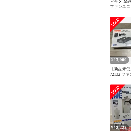
マキタ 空調
ファンユニ
13,000
¥
【新品未使用】
72132 ファ
バッテリー
12,222
¥