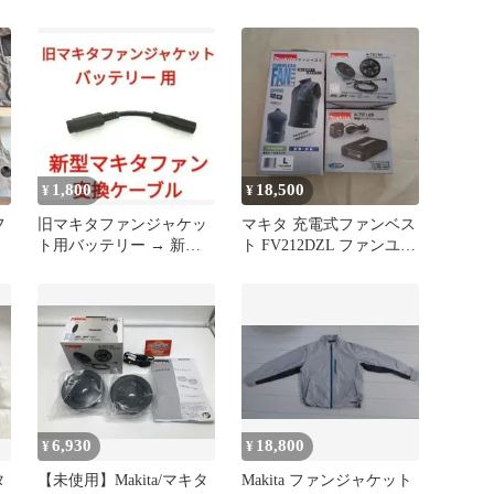
電器 空調服用
1,800
18,500
¥
¥
フ
旧マキタファンジャケッ
マキタ 充電式ファンベス
ト用バッテリー → 新型
ト FV212DZL ファンユニ
マキタファン 変換ケーブ
ット バッテリセット
ル
6,930
18,800
¥
¥
タ
【未使用】Makita/マキタ
Makita ファンジャケット