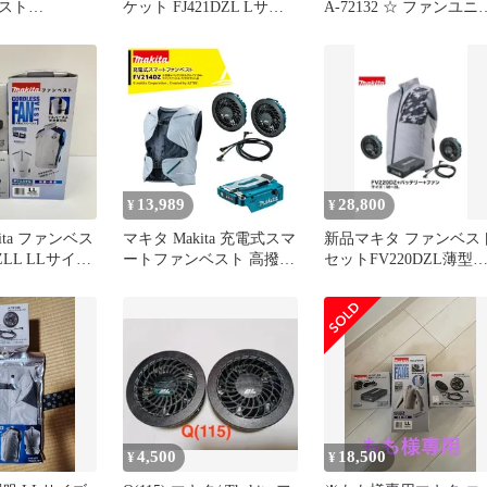
スト
ケット FJ421DZL Lサイ
‎A-72132 ☆ ファンユニ
ズ
トセット A-72132
[IT_B9CEO][豊田][M04]
13,989
28,800
¥
¥
ita ファンベス
マキタ Makita 充電式スマ
新品マキタ ファンベス
DZLL LLサイズ
ートファンベスト 高撥水
セットFV220DZL薄型
BL1055B フ
+透湿性生地 保冷剤ポケ
ッテリー＋ファンユニ
セットA A-
ット付 バッテリホルダA-
ト
用 ★DT1491
72154+ファンユニットA-
72132セット バッテリ別
売 FV214DZ
4,500
18,500
¥
¥