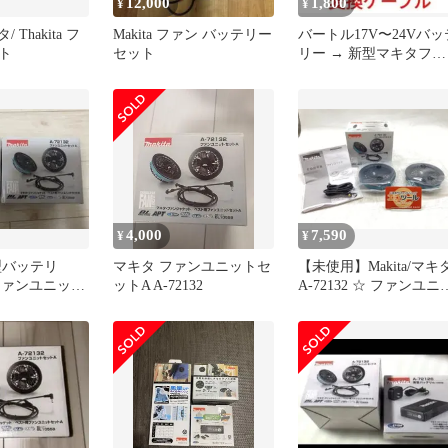
12,000
1,800
¥
¥
/ Thakita フ
Makita ファン バッテリー
バートル17V〜24Vバッ
ト
セット
リー → 新型マキタファ
ン 変換ケーブル
4,000
7,590
¥
¥
型バッテリ
マキタ ファンユニットセ
【未使用】Makita/マキ
B ファンユニット
ットA A-72132
‎A-72132 ☆ ファンユニ
トセット A-72132
[IT_ZQWRD][豊田][M04