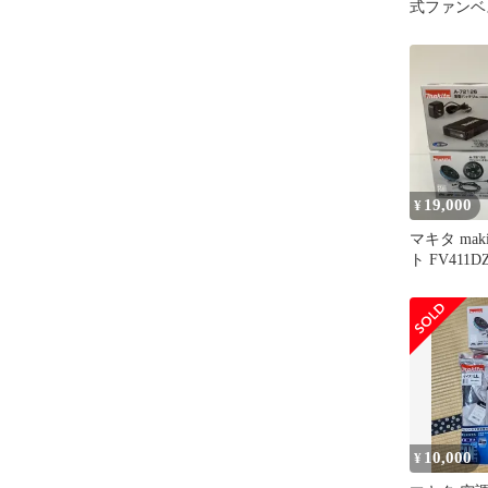
式ファンベ
FV220DZM
19,000
¥
マキタ mak
ト FV411
薄型バッテリ
ァンユニット
72132 未使
10,000
¥