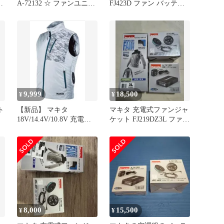
ッ
‎A-72132 ☆ ファンユニッ
FJ423D ファン バッテリ
トセット A-72132
ー付き
[IT_RFDPS][岡岩][M05]
9,999
18,500
¥
¥
ト
【新品】 マキタ
マキタ 充電式ファンジャ
バ
18V/14.4V/10.8V 充電式
ケット FJ219DZ3L ファ
ッ
ファンベスト ライトグレ
ン・バッテリーセット
ー ベストのみ (FV212DZ)
(LL)
8,000
15,500
¥
¥