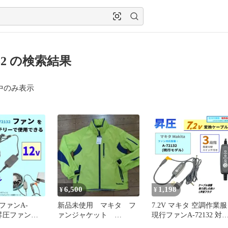
132 の検索結果
中のみ表示
6,500
1,198
¥
¥
ファンA-
新品未使用 マキタ フ
7.2V マキタ 空調作業服
2V昇圧ファンケ
ァンジャケット
現行ファンA-72132 対
バイルバッテリ
FJ212DZ Mサイズ 空調
3段階スイッチ付昇圧ケ