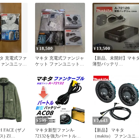
服
ーブル モバイルバッテ
が使える USB部L字型
ラグ ファンケーブルご
交換
18,500
13,500
¥
¥
タ 充電式ファ
マキタ 充電式ファンジャ
【新品、未開封】マキ
ファンユニット
ケット ファンユニット
薄型バッテリ
ルハーネス安全
バッテリセット LL
BL1055B+ファンユニッ
トA-72132
599
7,643
¥
¥
H FACE (ザノ
マキタ新型ファンA-
【新品】 マキタ
) ZI
72132を強力バートル新
（makita） ファンユニ