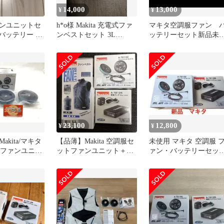
14,000
13,000
¥
¥
ファンユニットセ
h*o様 Makita 充電式ファ
マキタ空調服ファン 
型バッテリー 猛
ンベストセット 3L
ッテリーセット新品未
中症
FV222DZ3L
用
23,100
12,800
¥
¥
akita/マキタ
【品薄】Makita 空調服セ
未使用 マキタ 空調服 
2 ☆ ファンユニッ
ットファンユニット＋バ
ァン・バッテリーセッ
72132
ッテリー付き ベストLL
A-72132 BL1055B
][豊田][M04]