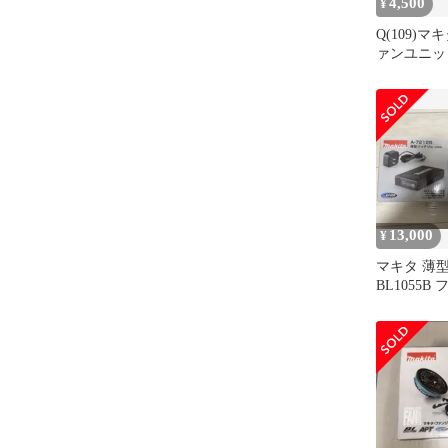
4,500
¥
Q(109)マキタ
ァンユニッ
13,000
¥
マキタ 薄
BL1055
セットA