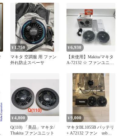
リ
予備に
プ
と
1,750
6,930
¥
¥
タ
マキタ 空調服 用 ファン
【未使用】Makita/マキタ
外れ防止スペーサ
‎A-72132 ☆ ファンユニッ
トセット A-72132
[IT_LNALX][岡岩][M05]
4,800
9,000
¥
¥
Q(110) 「美品」マキタ/
マキタBL1055B バッテリ
ッ
Thakita ファンユニット
+ A72132 ファン usb充