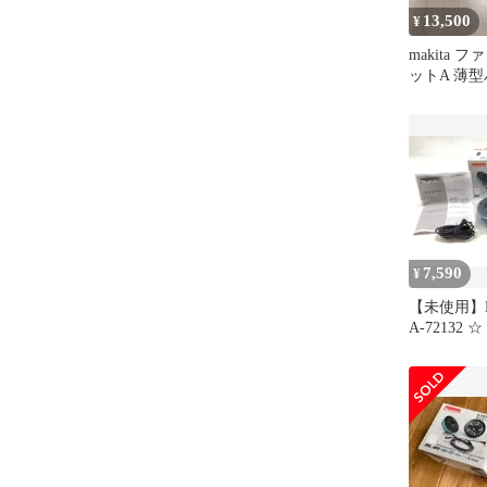
13,500
¥
makita 
ットA 薄
暑対策 熱
7,590
¥
【未使用】M
‎A-7213
トセット A-
[IT_S7LZC