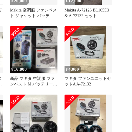
20,000
12,000
¥
¥
テ
Makita 空調服 ファンベス
Makita A-72126 BL1055B
ト ジャケット バッテリ
& A-72132 セット
ー2セット
16,800
4,000
¥
¥
タ
新品 マキタ 空調服 ファ
マキタ ファンユニットセ
ッ
ンベスト M バッテリー付
ットA A-72132
FV222DZ Mサイズ
]