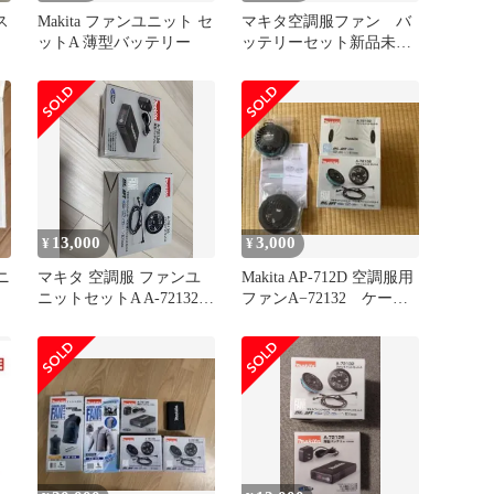
ス
Makita ファンユニット セ
マキタ空調服ファン バ
ットA 薄型バッテリー
ッテリーセット新品未使
用
13,000
3,000
¥
¥
ニ
マキタ 空調服 ファンユ
Makita AP-712D 空調服用
ニットセットA A-72132
ファンA−72132 ケーブ
A-72126
ル付属なし