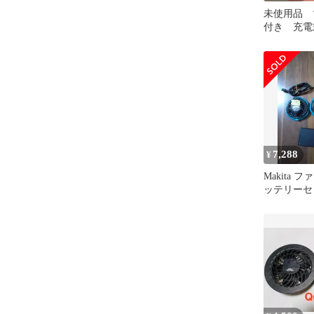
未使用品 
付き 充電
ト/ベスト
トセットA
7,288
¥
Makita 
ッテリーセ
72132、BL1