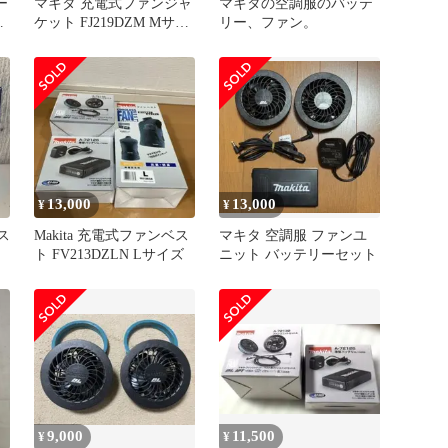
ー
マキタ 充電式ファンジャ
マキタの空調服のバッテ
ト
ケット FJ219DZM Mサイ
リー、ファン。
ズ ファンユニットセット
13,000
13,000
¥
¥
ス
Makita 充電式ファンベス
マキタ 空調服 ファンユ
ト FV213DZLN Lサイズ
ニット バッテリーセット
ニ
9,000
11,500
¥
¥