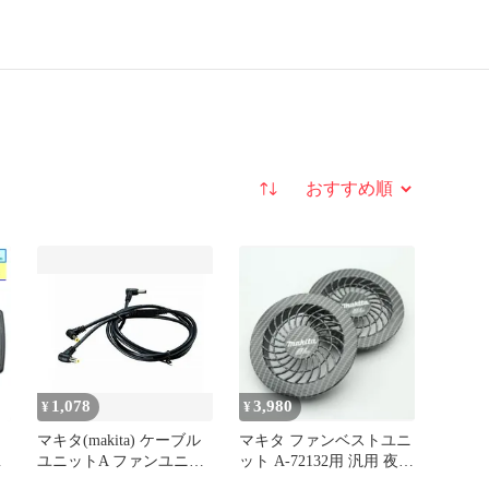
並び替え
1,078
3,980
¥
¥
マキタ(makita) ケーブル
マキタ ファンベストユニ
応
ユニットA ファンユニッ
ット A-72132用 汎用 夜光
ト接続用 A-72182 断線、
ファンカバー 2個