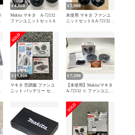
4,860
5,980
¥
¥
バ
Makita マキタ A-72132
未使用 マキタ ファンユ
使
ファンユニットセットA
ニットセットA A-72132
空調服用 純正品
19,800
7,590
¥
¥
フ
マキタ 空調服 ファンユ
【未使用】Makita/マキタ
ト
ニット バッテリー セッ
‎A-72132 ☆ ファンユニッ
ト LL
トセット A-72132
[IT_6VMHO][豊田][M04]