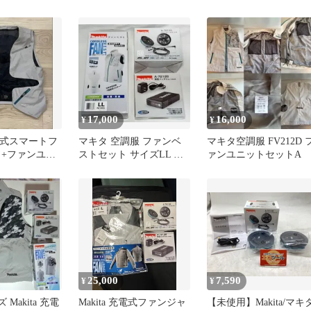
reme Versa
型バッテリーAC08(22v
トセット A-72132 純正
CKET ジップイ
2024年)、AC360(19v)、
 エクストリー
AC300(17v)で使う空冷作
ロフト フリー
業服ファンケーブル
ト グリーン
52SPY
17,000
16,000
¥
¥
 充電式スマートフ
マキタ 空調服 ファンベ
マキタ空調服 FV212D 
 +ファンユニ
ストセット サイズLL フ
ァンユニットセットA
ァン バッテリー セット
25,000
7,590
¥
¥
Makita 充電
Makita 充電式ファンジャ
【未使用】Makita/マキ