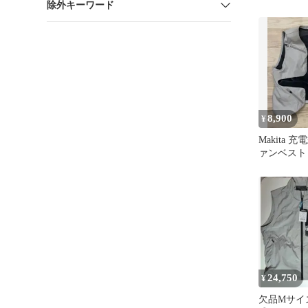
除外キーワード
MAGNE Ext
LOFT JA
ン マグネ
ム バーサ 
スジャケッ
NA72132
8,900
¥
Makita
ァンベスト
ットセット
24,750
¥
欠品Mサイズ 