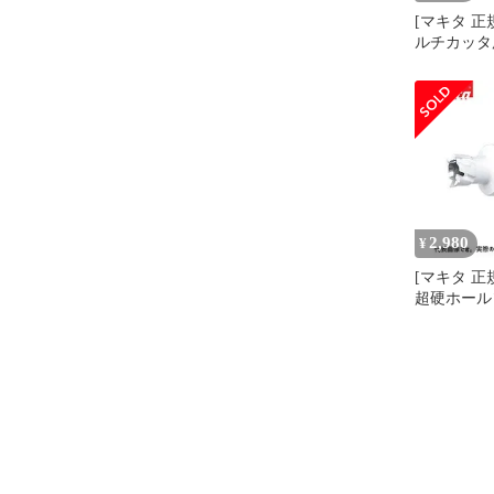
[マキタ 正
ルチカッタ用 
ックピン付
2,980
¥
[マキタ 正
超硬ホール
み 片刃仕様
36996(14mm
37007(15mm
37013(16mm
37029(17mm
37035(18mm
37041(19mm
37057(20m