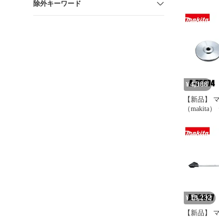
除外キーワード
196860-7
4,388
¥
【新品】 
（makita
ブレード付
75574
13,232
¥
【新品】 