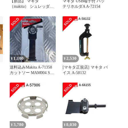
【新品】 マキタ
マキタ USB端子付 バッ
（makita） シュレッダー
テリホルダA A-72154
ブレード付属セット品 A-
75225 草刈機 刈払機 刈払
い機 アクセサリー
1,100
2,530
¥
¥
送料込みMakita A-71358
[マキタ正規店] マキタ バ
カットソー MAM004 SK
イス A-58132
一枚
3,780
8,030
¥
¥