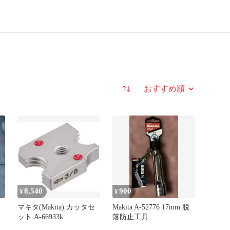
並び替え
8,540
900
¥
¥
マキタ(Makita) カッタセ
Makita A-52776 17mm 脱
ット A-66933k
落防止工具