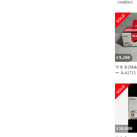
（makita
ルアタッチメ
79837 
クセサリー
け 細断 
9,200
¥
マキタ(Mak
ー A-61715
50,000
¥