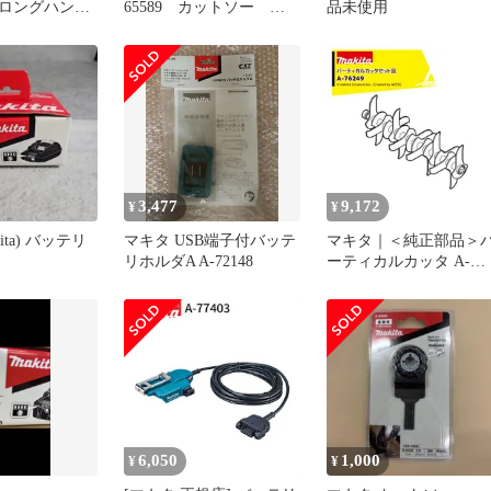
） ロングハンド
65589 カットソー
品未使用
ント A-
TMA061HM
アタッチメント ア
 部品 取り付
作業負担軽減
3,477
9,172
¥
¥
ita) バッテリ
マキタ USB端子付バッテ
マキタ｜＜純正部品＞
リホルダA A-72148
ーティカルカッタ A-
76249
6,050
1,000
¥
¥