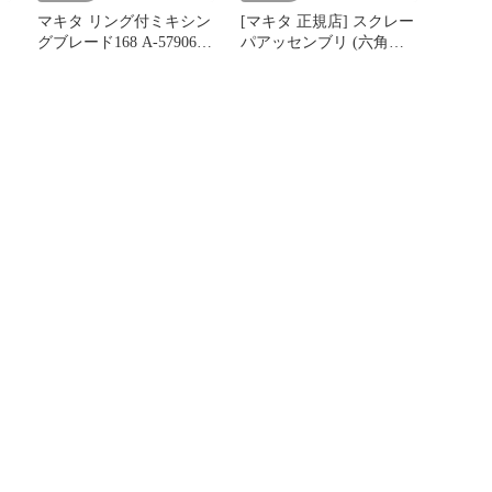
マキタ リング付ミキシン
[マキタ 正規店] スクレー
グブレード168 A-57906
パアッセンブリ (六角シ
低粘土材用 makita 正規品
ャンク) A-68155 スクレー
純正品 撹拌機 撹拌 かく
パー
はん機 かくはん 刃 ブレ
ード アクセサリ アタッ
チメント 部品 交換