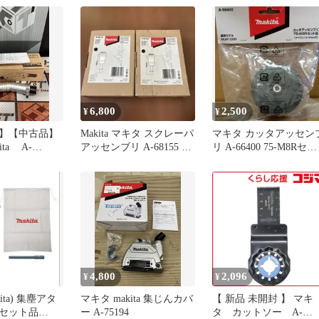
6,800
2,500
¥
¥
】【中古品】
Makita マキタ スクレーパ
マキタ カッタアッセン
ta A-
アッセンブリ A-68155 2
リ A-66400 75-M8Rセ
角度変更アタッ
個セット
品 MUR100D
ハンズクラフ
】
4,800
2,096
¥
¥
ita) 集塵アタ
マキタ makita 集じんカバ
【 新品 未開封 】 マキ
セット品
ー A-75194
タ カットソー A-