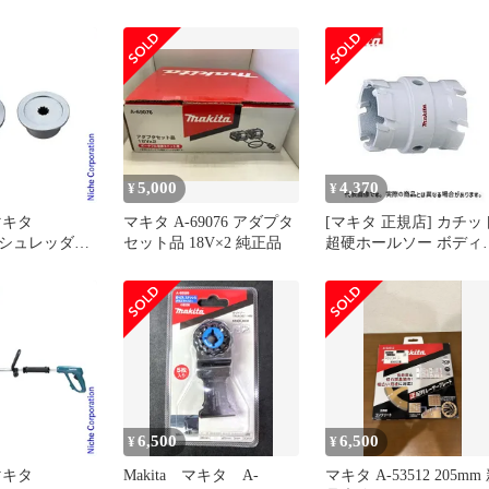
63909 未使用 送料無料
5,000
4,370
¥
¥
マキタ
マキタ A-69076 アダプタ
[マキタ 正規店] カチッ
） シュレッダー
セット品 18V×2 純正品
超硬ホールソー ボディ
属セット品 A-
み 両刃仕様 A-
37150(30mm) A-
37166(31mm) A-
37172(32mm)
6,500
6,500
¥
¥
マキタ
Makita マキタ A-
マキタ A-53512 205mm