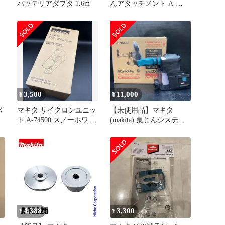
バッテリアダプタ 1.6m
んアタッチメント A-
66444
3,500
11,000
¥
¥
バ
マキタ サイクロンユニッ
【未使用品】マキタ
ト A-74500 スノーホワイ
(makita) 集じんシステム
ト
DX12 A-70029【川越店】
4,388
3,300
¥
¥