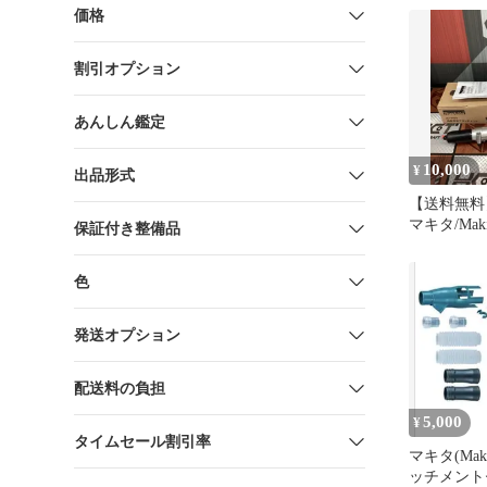
価格
割引オプション
あんしん鑑定
10,000
¥
出品形式
【送料無料
マキタ/Maki
保証付き整備品
75079 
チメント【
色
ト島根出雲
発送オプション
配送料の負担
5,000
¥
タイムセール割引率
マキタ(Mak
ッチメント