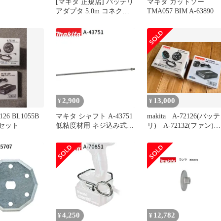
[マキタ 正規店] バッテリ
マキタ カットソー
アダプタ 5.0m コネクタ
TMA057 BIM A-63890
式 A-77403 makita 純正 パ
ーツ 部品 正規品 おすす
め 便利
2,900
13,000
¥
¥
2126 BL1055B
マキタ シャフト A-43751
makita A-72126(バッテ
2 セット
低粘度材用 ネジ込み式
リ) A-72132(ファン)
M12 カクハン機用 makita
セット
正規品 純正品 撹拌機 撹
拌 かくはん機 かくはん
アクセサリ アタッチメン
ト 部品 交換
4,250
12,782
¥
¥