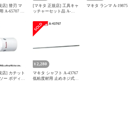
規店] 替刃 マ
[マキタ 正規店] 工具キャ
マキタ ランマ A-19875
A-65707 ロ
ッチャーセット品 A-
(刃物交換用)
70851
2,280
¥
規店] カチット
マキタ シャフト A-43767
ソー ボディの
低粘度材用 止めネジ式
 A-
M12 カクハン機用 makita
) A-
正規品 純正品 撹拌機 撹
) A-
拌 かくはん機 かくはん
) A-
アクセサリ アタッチメン
) A-
ト 部品 交換
) A-
) A-
m)