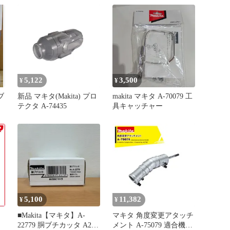
5,122
3,500
¥
¥
ブ
新品 マキタ(Makita) プロ
makita マキタ A-70079 工
ット
テクタ A-74435
具キャッチャー
5,100
11,382
¥
¥
■Makita【マキタ】A-
マキタ 角度変更アタッチ
22779 胴ブチカッタ A25-
メント A-75079 適合機種