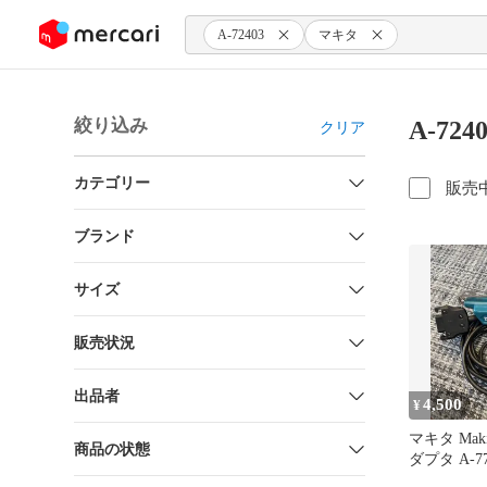
ンツにスキップ
A-72403
マキタ
絞り込み
A-72
クリア
カテゴリー
販売
ブランド
サイズ
販売状況
出品者
4,500
¥
マキタ Mak
商品の状態
ダプタ A-77
用⭐︎