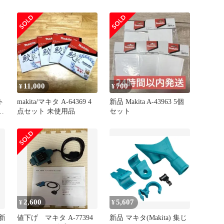
3073、A25-3074
MUA002GZ / MUA251DZ
11,000
700
¥
¥
ト
makita/マキタ A-64369 4
新品 Makita A-43963 5個
の
点セット 未使用品
セット
2,600
5,607
¥
¥
 新
値下げ マキタ A-77394
新品 マキタ(Makita) 集じ