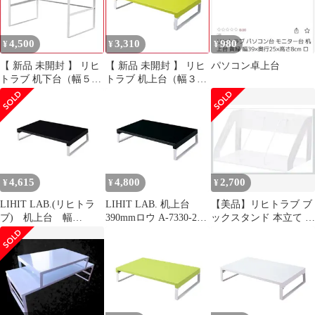
4,500
3,310
980
¥
¥
¥
【 新品 未開封 】 リヒ
【 新品 未開封 】 リヒ
パソコン卓上台
トラブ 机下台（幅５２
トラブ 机上台（幅３９
０ｍｍタイプ） A‐
０ｍｍ・ロータイプ）
7360‐0 (白) 未使用 送料
A‐7330‐6 (黄緑) 未使用
無料
送料無料
4,615
4,800
2,700
¥
¥
¥
LIHIT LAB.(リヒトラ
LIHIT LAB. 机上台
【美品】リヒトラブ ブ
ブ) 机上台 幅
390mmロウ A-7330-24
ックスタンド 本立て 白
390mm ロータイプ
黒 組立式
A7345-0 スチール製
黒 A-7330-24