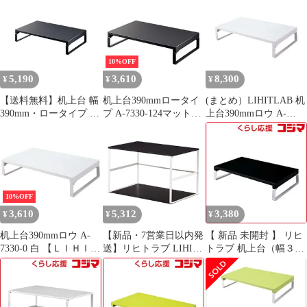
A‐7330‐0 (白) 未使用 送
A73330 未使用 送料無
料無料
料
10%OFF
5,190
3,610
8,300
¥
¥
¥
【送料無料】机上台 幅
机上台390mmロータイ
(まとめ）LIHITLAB 机
390mm・ロータイプ マ
プ A-7330-124マットブ
上台390mmロウ A-
ットブラック A-7330-
ラックA-7330-124【Ｌ
7330-0 白【×2セット】
124 LIHIT LAB. コー
ＩＨＩＴＬＡＢ】
ド:42720
10%OFF
3,610
5,312
3,380
¥
¥
¥
机上台390mmロウ A-
【新品・7営業日以内発
【 新品 未開封 】 リヒ
7330-0 白 【ＬＩＨＩＴ
送】リヒトラブ LIHIT
トラブ 机上台（幅３９
ＬＡＢ】
LAB. A-7360-24 机下台
０ｍｍ／ロータイプ）
２４黒
A‐7330‐24 (黒) 未使用
4903419817459【沖縄離
送料無料
島販売不可】