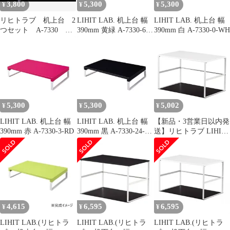
3,800
5,300
5,300
¥
¥
¥
リヒトラブ 机上台 2
LIHIT LAB. 机上台 幅
LIHIT LAB. 机上台 幅
つセット A-7330 A-
390mm 黄緑 A-7330-6-
390mm 白 A-7330-0-WH
7333 ホワイト
YG
5,300
5,300
5,002
¥
¥
¥
LIHIT LAB. 机上台 幅
LIHIT LAB. 机上台 幅
【新品・3営業日以内発
390mm 赤 A-7330-3-RD
390mm 黒 A-7330-24-
送】リヒトラブ LIHIT
BK
LAB. A-7360-0 机下台
０白 4903419812980 机
下タイプ TEFFA 机下台
白【沖縄離島販売不
可】
4,615
6,595
6,595
¥
¥
¥
LIHIT LAB.(リヒトラ
LIHIT LAB.(リヒトラ
LIHIT LAB.(リヒトラ