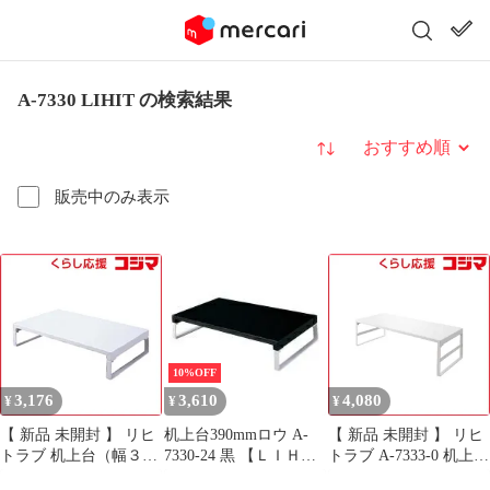
A-7330 LIHIT の検索結果
並び替え
販売中のみ表示
10%OFF
3,176
3,610
4,080
¥
¥
¥
【 新品 未開封 】 リヒ
机上台390mmロウ A-
【 新品 未開封 】 リヒ
トラブ 机上台（幅３９
7330-24 黒 【ＬＩＨＩ
トラブ A-7333-0 机上台
０ｍｍ・ロータイプ）
ＴＬＡＢ】
(ハイタイプ)590mm 白