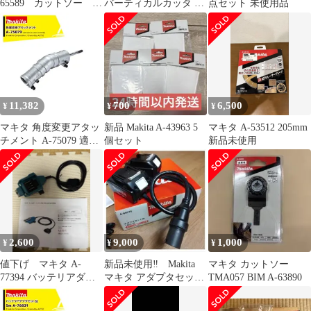
65589 カットソー
バーティカルカッタ A-
点セット 未使用品
TMA061HM
76249
11,382
700
6,500
¥
¥
¥
マキタ 角度変更アタッ
新品 Makita A-43963 5
マキタ A-53512 205mm
チメント A-75079 適合
個セット
新品未使用
機種MUA002GZ /
MUA251DZ
2,600
9,000
1,000
¥
¥
¥
値下げ マキタ A-
新品未使用‼ Makita
マキタ カットソー
77394 バッテリアダプ
マキタ アダプタセット
TMA057 BIM A-63890
タ 1.6m
品 A-69076 18V×2