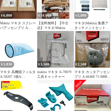
6,800
10,000
5,000
¥
¥
¥
Makita マキタ スクレー
【送料無料】【中古
マキタ(Makita) 集塵ア
パアッセンブリ A-
品】マキタ/Makita A-
タッチメントセット品
68155 2個セット
75079 角度変更アタ
196860-7
ッチメント【ハンズク
ラフト島根出雲】
1,830
3,500
2,500
¥
¥
¥
マキタ 高機能フィルタ
makita マキタ A-70079
マキタ カッタアッセン
A-58207 1個A-
工具キャッチャー
ブリ A-66400 75-M8Rセ
58207【マキタ】
ット品 MUR100D