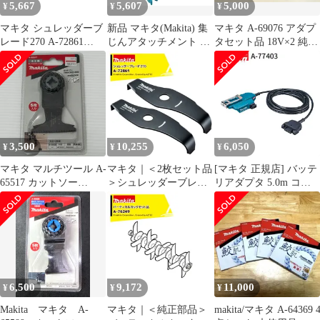
5,667
5,607
5,000
¥
¥
¥
マキタ シュレッダーブ
新品 マキタ(Makita) 集
マキタ A-69076 アダプ
レード270 A-72861
じんアタッチメント A-
タセット品 18V×2 純正
Φ270mm makita
66444
品
3,500
10,255
6,050
¥
¥
¥
マキタ マルチツール A-
マキタ｜＜2枚セット品
[マキタ 正規店] バッテ
65517 カットソー
＞シュレッダーブレー
リアダプタ 5.0m コネ
TMA055BIM 未開封品
ド270 A-72861 Φ270mm
クタ式 A-77403 makita
smkogu096539
makita
純正 パーツ 部品 正規
品 おすすめ 便利
6,500
9,172
11,000
¥
¥
¥
Makita マキタ A-
マキタ｜＜純正部品＞
makita/マキタ A-64369 