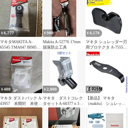
75552
6,777
900
4,176
¥
¥
¥
マキタMAKITA A-
Makita A-52776 17mm
マキタ シュレッダー刃
65545 TMA047 BIM5枚
脱落防止工具
用プロテクタ A-75552
入
適用機種MUR013GZ
400
2,000
6,255
¥
¥
¥
マキタ ダストパック A-
マキタ ダストコレク
【新品】 マキタ
43957 未開封 未使
タセットA-60377ｘ3個
（makita） シュレッダ
用 掃除機
セット 新品
ー刃 A-72861 草刈機 刈
払機 刈払い機 アクセサ
リー