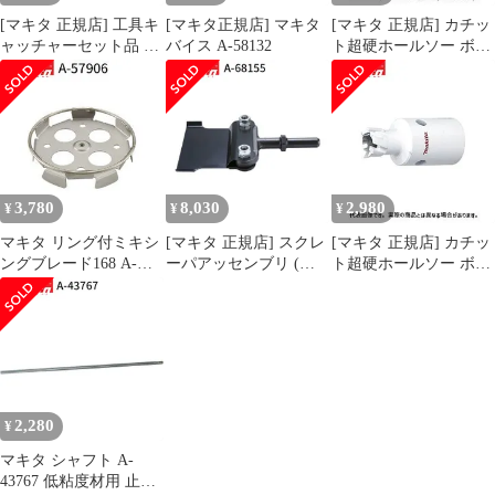
[マキタ 正規店] 工具キ
[マキタ正規店] マキタ
[マキタ 正規店] カチッ
ャッチャーセット品 A-
バイス A-58132
ト超硬ホールソー ボデ
70851
ィのみ 両刃仕様 A-
37306(45mm)
3,780
8,030
2,980
¥
¥
¥
マキタ リング付ミキシ
[マキタ 正規店] スクレ
[マキタ 正規店] カチッ
ングブレード168 A-
ーパアッセンブリ (六
ト超硬ホールソー ボデ
57906 低粘土材用
角シャンク) A-68155 ス
ィのみ 片刃仕様 A-
makita 正規品 純正品 撹
クレーパー
36996(14mm) A-
拌機 撹拌 かくはん機
37007(15mm) A-
かくはん 刃 ブレード
37013(16mm) A-
アクセサリ アタッチメ
37029(17mm) A-
ント 部品 交換
37035(18mm) A-
37041(19mm) A-
2,280
¥
37057(20mm)
マキタ シャフト A-
43767 低粘度材用 止め