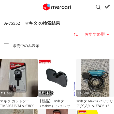
A-75552 マキタ の検索結果
並び替え
販売中のみ表示
1,300
4,519
4,500
¥
¥
¥
マキタ カットソー
【新品】 マキタ
マキタ Makita バッテリ
TMA057 BIM A-63890
（makita） シュレッダ
アダプタ A-77403 ⭐︎2.3
ー刃用プロテクタ A-
回使用⭐︎