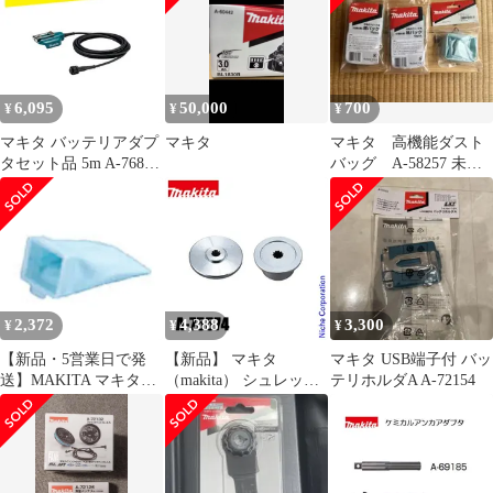
6,095
50,000
700
¥
¥
¥
マキタ バッテリアダプ
マキタ
マキタ 高機能ダスト
タセット品 5m A-76831
バッグ A-58257 未開
適用モデル：UP180D
封 紙パックおまけ
2,372
4,388
3,300
¥
¥
¥
【新品・5営業日で発
【新品】 マキタ
マキタ USB端子付 バッ
送】MAKITA マキタ
（makita） シュレッダ
テリホルダA A-72154
A58257 高機能ダストバ
ーブレード付属セット
ック A-58257
品 A-75574