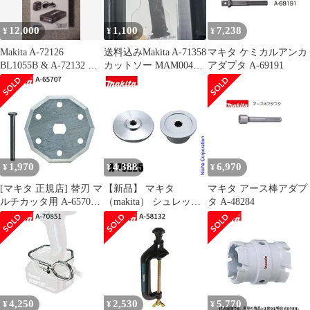
12,000
1,100
7,238
¥
¥
¥
Makita A-72126
送料込みMakita A-71358
マキタ ケミカルアンカ
BL1055B & A-72132 セ
カットソー MAM004
アダプタ A-69191
ット
SK一枚
1,970
4,388
6,970
¥
¥
¥
[マキタ 正規店] 替刃 マ
【新品】 マキタ
マキタ アース棒アダプ
ルチカッタ用 A-65707
（makita） シュレッダ
タ A-48284
ロックピン付(刃物交換
ーブレード付属セット
用)
品 A-75225 草刈機 刈払
機 刈払い機 アクセサリ
ー
4,250
2,530
5,770
¥
¥
¥