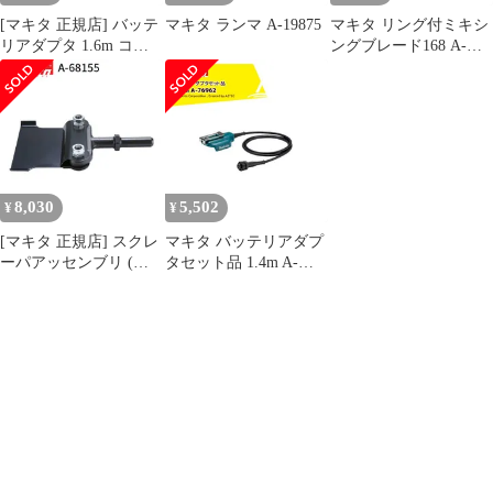
[マキタ 正規店] バッテ
マキタ ランマ A-19875
マキタ リング付ミキシ
リアダプタ 1.6m コネ
ングブレード168 A-
クタ式 A-77394 makita
57906 低粘土材用
純正 パーツ 部品 正規
makita 正規品 純正品 撹
品 おすすめ 便利
拌機 撹拌 かくはん機
かくはん 刃 ブレード
アクセサリ アタッチメ
ント 部品 交換
8,030
5,502
¥
¥
[マキタ 正規店] スクレ
マキタ バッテリアダプ
ーパアッセンブリ (六
タセット品 1.4m A-
角シャンク) A-68155 ス
76962 適用モデル：
クレーパー
UP180D