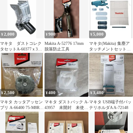
2,000
900
5,000
¥
¥
¥
マキタ ダストコレク
Makita A-52776 17mm
マキタ(Makita) 集塵ア
タセットA-60377ｘ3個
脱落防止工具
タッチメントセット品
セット 新品
196860-7
2,500
400
3,480
¥
¥
¥
マキタ カッタアッセン
マキタ ダストパック A-
マキタ USB端子付バッ
ブリ A-66400 75-M8Rセ
43957 未開封 未使
テリホルダA A-72148
ット品 MUR100D
用 掃除機