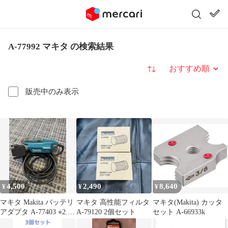
A-77992 マキタ の検索結果
並び替え
販売中のみ表示
4,500
2,490
8,640
¥
¥
¥
マキタ Makita バッテリ
マキタ 高性能フィルタ
マキタ(Makita) カッタ
アダプタ A-77403 ⭐︎2.3
A-79120 2個セット
セット A-66933k
回使用⭐︎