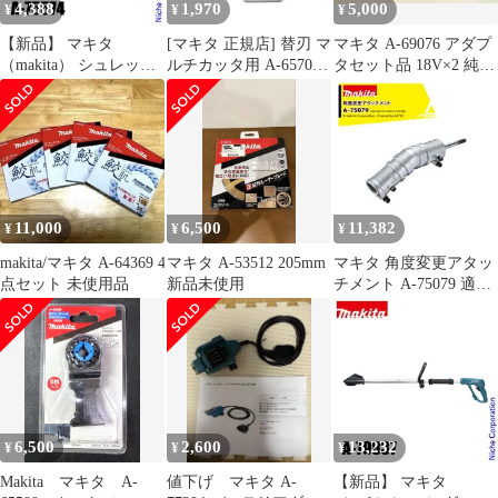
4,388
1,970
5,000
¥
¥
¥
【新品】 マキタ
[マキタ 正規店] 替刃 マ
マキタ A-69076 アダプ
（makita） シュレッダ
ルチカッタ用 A-65707
タセット品 18V×2 純正
ーブレード付属セット
ロックピン付(刃物交換
品
品 A-75574
用)
11,000
6,500
11,382
¥
¥
¥
makita/マキタ A-64369 4
マキタ A-53512 205mm
マキタ 角度変更アタッ
点セット 未使用品
新品未使用
チメント A-75079 適合
機種MUA002GZ /
MUA251DZ
6,500
2,600
13,232
¥
¥
¥
Makita マキタ A-
値下げ マキタ A-
【新品】 マキタ