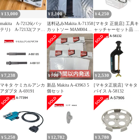
13,000
1,100
4,250
¥
¥
¥
makita A-72126(バッ
送料込みMakita A-71358
[マキタ 正規店] 工具キ
テリ) A-72132(ファ
カットソー MAM004
ャッチャーセット品 A-
ン) セット
SK一枚
70851
7,238
700
2,530
¥
¥
¥
マキタ ケミカルアンカ
新品 Makita A-43963 5
[マキタ正規店] マキタ
アダプタ A-69191
個セット
バイス A-58132
5,250
12,782
3,780
¥
¥
¥