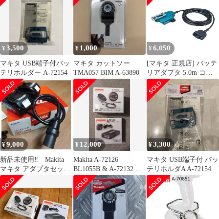
機 刈払い機 アクセサリ
ー
3,500
1,000
6,050
¥
¥
¥
マキタ USB端子付バッ
マキタ カットソー
[マキタ 正規店] バッテ
テリホルダー A-72154
TMA057 BIM A-63890
リアダプタ 5.0m コネ
クタ式 A-77403 makita
純正 パーツ 部品 正規
品 おすすめ 便利
9,000
12,000
3,300
¥
¥
¥
新品未使用‼ Makita
Makita A-72126
マキタ USB端子付 バッ
マキタ アダプタセット
BL1055B & A-72132 セ
テリホルダA A-72154
品 A-69076 18V×2
ット