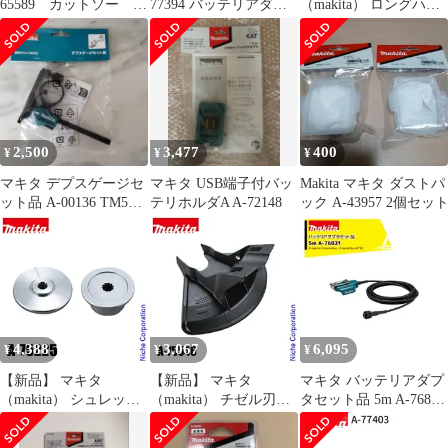
65589 カットソー
77394 バッテリアダプ
（makita） ロングハン
TMA061HM
タ 1.6m
ドルアタッチメント A-
79837 アタッチメント
アクセサリー 部品 取り
付け 細断 作業負担軽減
2,500
3,477
400
¥
¥
¥
マキタ デプスゲージセ
マキタ USB端子付バッ
Makita マキタ ダストパ
ット品 A-00136 TM53D
テリホルダA A-72148
ック A-43957 2個セッ
用
4,388
3,067
6,095
¥
¥
¥
【新品】 マキタ
【新品】 マキタ
マキタ バッテリアダプ
（makita） シュレッダ
（makita） チゼル刃用
タセット品 5m A-76831
ーブレード付属セット
プロテクタ A-75546
適用モデル：UP180D
品 A-75225 草刈機 刈払