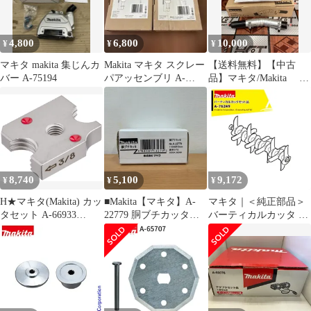
4,800
6,800
10,000
¥
¥
¥
マキタ makita 集じんカ
Makita マキタ スクレー
【送料無料】【中古
バー A-75194
パアッセンブリ A-
品】マキタ/Makita A-
68155 2個セット
75079 角度変更アタ
ッチメント【ハンズク
ラフト島根出雲】
8,740
5,100
9,172
¥
¥
¥
H★マキタ(Makita) カッ
■Makita【マキタ】A-
マキタ｜＜純正部品＞
タセット A-66933
22779 胴ブチカッタ
バーティカルカッタ A-
dfa2136e
A25-3073、A25-3074
76249