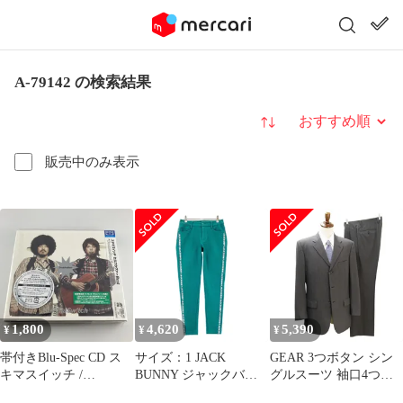
A-79142 の検索結果
並び替え
販売中のみ表示
1,800
4,620
5,390
¥
¥
¥
帯付きBlu-Spec CD ス
サイズ：1 JACK
GEAR 3つボタン シン
キマスイッチ /
BUNNY ジャックバニ
グルスーツ 袖口4つボ
DOUBLES BEST[初回
ー ストレッチパンツ グ
タン A7 L ダークブラ