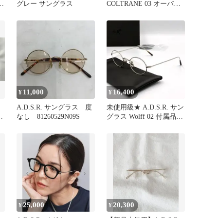
サ
グレー サングラス
COLTRANE 03 オーバル
デ
サングラス ADSR
ス
激
6
11,000
16,400
¥
¥
A.D.S.R. サングラス 度
未使用級★ A.D.S.R. サン
なし 81260529N09S
グラス Wolff 02 付属品付
き
25,000
20,300
¥
¥