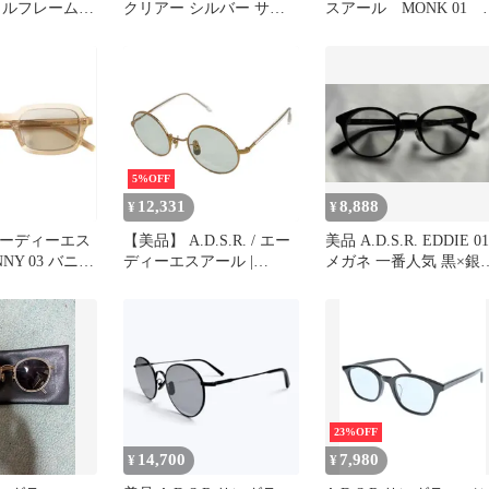
タルフレーム
クリアー シルバー サン
スアール MONK 01 
グラス メガネ
ングラス メンズ レ
ィース ユニセック
度なし 中古 人気 
安 即購入大歓迎 K75
5%OFF
12,331
8,888
¥
¥
. エーディーエス
【美品】 A.D.S.R. / エー
美品 A.D.S.R. EDDIE 01
NY 03 バニー
ディーエスアール |
メガネ 一番人気 黒×銀
サングラス
ROMEO アイウェア サン
ADSR
OWN/GRAY
グラス | ゴールド
鏡 メガネ
23%OFF
14,700
7,980
¥
¥