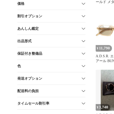
ールド メ
価格
アイウェア
割引オプション
あんしん鑑定
出品形式
11,790
¥
保証付き整備品
A.D.S.R
アール BUN
スクエア 
色
CLEAR BR
ADSR 眼
発送オプション
g27313
配送料の負担
タイムセール割引率
3,740
¥