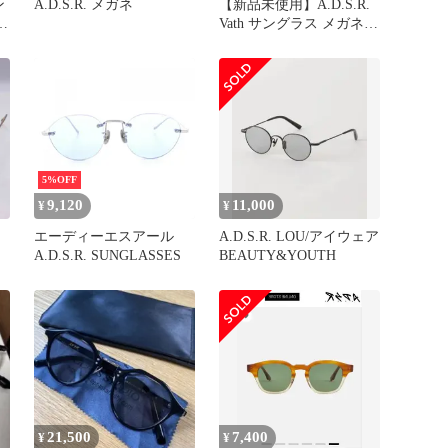
ン
A.D.S.R. メガネ
【新品未使用】A.D.S.R.
送
Vath サングラス メガネ
ゴールド
5%OFF
9,120
11,000
¥
¥
エーディーエスアール
A.D.S.R. LOU/アイウェア
A.D.S.R. SUNGLASSES
BEAUTY&YOUTH
ロ
眼鏡
21,500
7,400
¥
¥