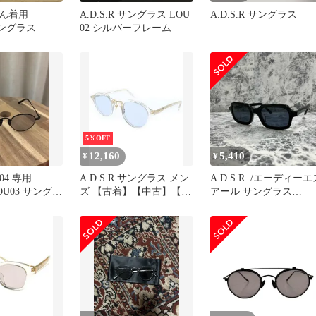
ん着用
A.D.S.R サングラス LOU
A.D.S.R サングラス
 サングラス
02 シルバーフレーム
5%OFF
12,160
5,410
¥
¥
0704 専用
A.D.S.R サングラス メン
A.D.S.R. /エーディーエ
 LOU03 サングラ
ズ 【古着】【中古】【送
アール サングラス
料無料】
BUNNY