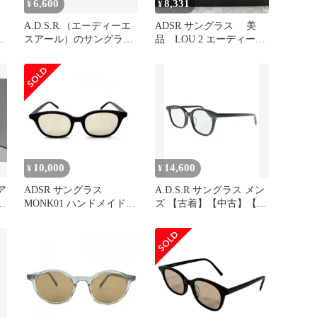
6,600
8,331
¥
¥
A.D.S.R.（エーディーエ
ADSR サングラス 美
グ
スアール）のサングラス
品 LOU 2 エーディーエ
モデルREICH 03
スアール ルー ボストン
10,000
14,600
¥
¥
リア
ADSR サングラス
A.D.S.R サングラス メン
MONK01 ハンドメイド
ズ 【古着】【中古】【送
ブラック 度なし 美品
料無料】