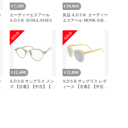
7,100
10,064
¥
¥
ン
エーディーエスアール
良品 A.D.S.R. エーディー
送
A.D.S.R. SUNGLASSES
エスアール MONK 01B
セルフレーム ウェリント
ン サングラス 眼鏡 アイ
ウェア ブラック メンズ
レディース 古着 中古
USED
12,400
11,800
¥
¥
ン
A.D.S.R サングラス メン
A.D.S.R サングラス レデ
送
ズ 【古着】【中古】【送
ィース 【古着】【中古】
料無料】
【送料無料】