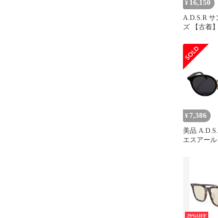
16,150
¥
A.D.S.R
ズ 【古着
料無料】
7,386
¥
美品 A.D.
エスアール R
ングラス 
ラック レ
中古 USED
29%OFF