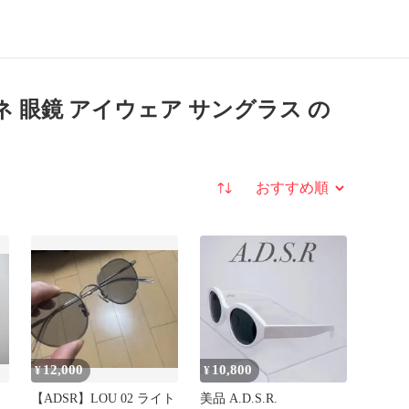
ングラス
メガネ 眼鏡 アイウェア サングラス の
並び替え
12,000
10,800
¥
¥
エ
【ADSR】LOU 02 ライト
美品 A.D.S.R.